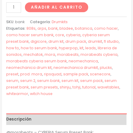
CYBERIA
AÑADIR AL CARRITO
Serum
Preset
SKU:
bank
Categoría:
Drumkits
Bank
Etiquetas:
808s
,
arps
,
bank
,
bladee
,
botanica
,
como hacer
,
como hacer serum bank
,
core
,
cyberia
,
cyberia serum
cantidad
preset bank
,
digicore
,
drum kit
,
drum pack
,
drumkit
,
fl studio
,
how to
,
how to serum bank
,
hyperpop
,
kit
,
leads
,
libreria de
sonidos
,
mechatok
,
mora
,
morabeats
,
morabeats cyberia
,
morabeats cyberia serum bank
,
neomechanica
,
neomechanica drum kit
,
neomechanica drumkit
,
plucks
,
preset
,
prod. mora
,
ripsquad
,
sample pack
,
scenecore
,
serum
,
serum 2
,
serum bank
,
serum kit
,
serum pack
,
serum
preset bank
,
serum presets
,
shinju
,
tohji
,
tutorial
,
wavetables
,
whitearmor
,
witch house
Descripción
@morabeats – CYBERIA Serum Preset Bank: