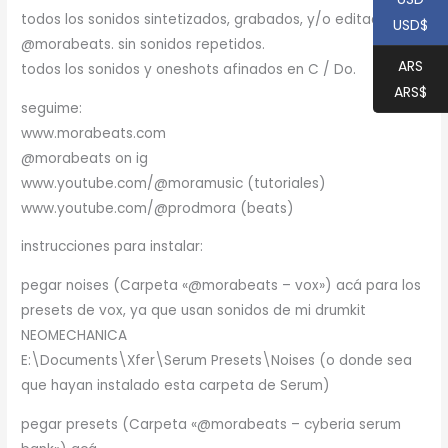
todos los sonidos sintetizados, grabados, y/o editados por
USD$
@morabeats. sin sonidos repetidos.
ARS
todos los sonidos y oneshots afinados en C / Do.
ARS$
seguime:
www.morabeats.com
@morabeats on ig
www.youtube.com/@moramusic (tutoriales)
www.youtube.com/@prodmora (beats)
instrucciones para instalar:
pegar noises (Carpeta «@morabeats – vox») acá para los
presets de vox, ya que usan sonidos de mi drumkit
NEOMECHANICA
E:\Documents\Xfer\Serum Presets\Noises (o donde sea
que hayan instalado esta carpeta de Serum)
pegar presets (Carpeta «@morabeats – cyberia serum