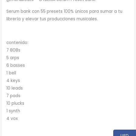
Serum bank con 55 presets 100% únicos para sumar a tu
librería y elevar tus producciones musicales.
contenido:
7 808s
5 arps
6 basses
1 bell
4 keys
10 leads
7 pads
10 plucks
1 synth
4 vox
USD