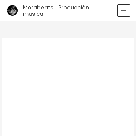
Ir
Morabeats | Producción
al
musical
MAI
contenido
MEN