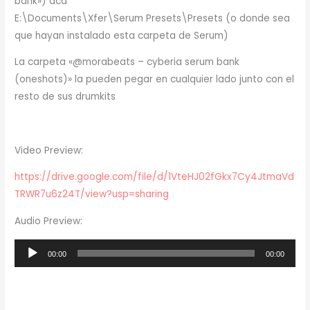
bank») acá
E:\Documents\Xfer\Serum Presets\Presets (o donde sea
que hayan instalado esta carpeta de Serum)
La carpeta «@morabeats – cyberia serum bank
(oneshots)» la pueden pegar en cualquier lado junto con el
resto de sus drumkits
Video Preview:
https://drive.google.com/file/d/1VteHJ02fGkx7Cy4JtmaVd
TRWR7u6z24T/view?usp=sharing
Audio Preview:
Reproductor
00:00
00:00
de
audio