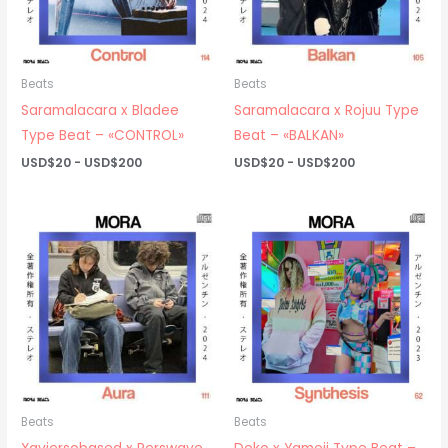
Beats
Beats
Saramalacara x Bladee
Saramalacara x Rojuu Type
Type Beat – «CONTROL»
Beat – «BALKAN»
Rango
Rango
USD$
20
-
USD$
200
USD$
20
-
USD$
200
de
de
precios:
precios:
desde
desde
USD$20
USD$20
hasta
hasta
USD$200
USD$200
Beats
Beats