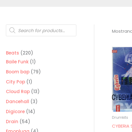
Búsqueda
de
Mostrand
productos
220
Beats
220
productos
1
Baile Funk
1
producto
79
Boom bap
79
productos
1
City Pop
1
producto
13
Cloud Rap
13
productos
3
Dancehall
3
productos
14
Digicore
14
Drumkits
productos
54
Drain
54
CYBERIA 
productos
4
Emoplugg
4