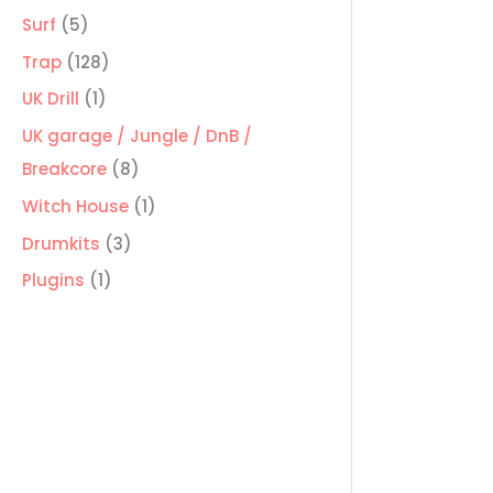
productos
5
Surf
5
productos
128
Trap
128
productos
1
UK Drill
1
producto
UK garage / Jungle / DnB /
8
Breakcore
8
productos
1
Witch House
1
producto
3
Drumkits
3
productos
1
Plugins
1
producto