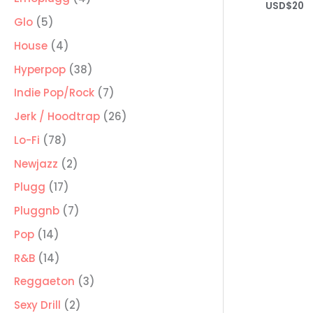
USD$
20
productos
5
Glo
5
productos
4
House
4
productos
38
Hyperpop
38
productos
7
Indie Pop/Rock
7
productos
26
Jerk / Hoodtrap
26
productos
78
Lo-Fi
78
productos
2
Newjazz
2
productos
17
Plugg
17
productos
7
Pluggnb
7
productos
14
Pop
14
productos
14
R&B
14
productos
3
Reggaeton
3
productos
2
Sexy Drill
2