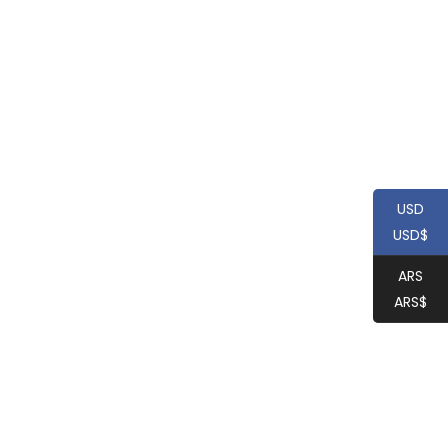
USD
USD$
ARS
ARS$