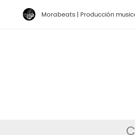
Ir
al
Morabeats | Producción music
contenido
C