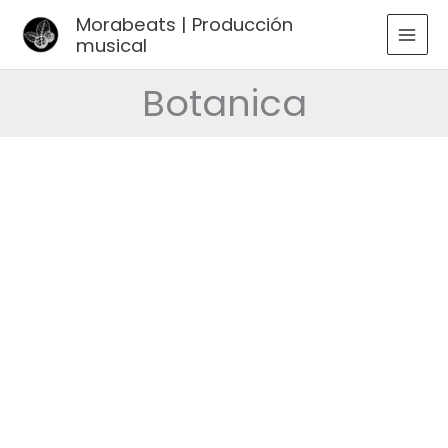
Ir
Morabeats | Producción
al
musical
MAI
contenido
MEN
Botanica