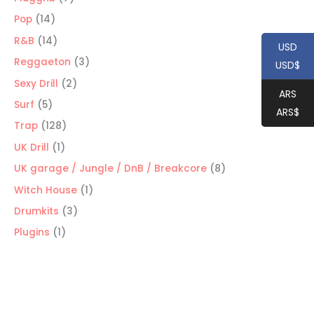
productos
14
Pop
14
productos
14
R&B
14
USD
productos
3
Reggaeton
3
USD$
productos
2
Sexy Drill
2
ARS
productos
5
Surf
5
ARS$
productos
128
Trap
128
productos
1
UK Drill
1
producto
8
UK garage / Jungle / DnB / Breakcore
8
productos
1
Witch House
1
producto
3
Drumkits
3
productos
1
Plugins
1
producto