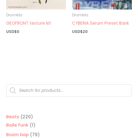
Drumkits
Drumkits
GEOFRONT texture kit
CYBERIA Serum Preset Bank
USD$
0
USD$
20
Búsqueda
de
productos
220
Beats
220
productos
1
Baile Funk
1
producto
79
Boom bap
79