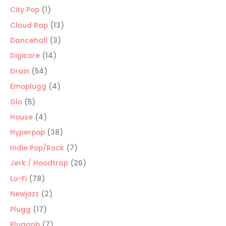
productos
1
City Pop
1
producto
13
Cloud Rap
13
productos
3
Dancehall
3
productos
14
Digicore
14
productos
54
Drain
54
productos
4
Emoplugg
4
productos
5
Glo
5
productos
4
House
4
productos
38
Hyperpop
38
productos
7
Indie Pop/Rock
7
productos
26
Jerk / Hoodtrap
26
productos
78
Lo-Fi
78
productos
2
Newjazz
2
productos
17
Plugg
17
productos
7
Pluggnb
7