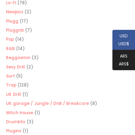
productos
78
Lo-Fi
78
productos
2
Newjazz
2
productos
17
Plugg
17
productos
7
Pluggnb
7
USD
productos
14
Pop
14
USD$
productos
14
R&B
14
ARS
productos
3
Reggaeton
3
ARS$
productos
2
Sexy Drill
2
productos
5
Surf
5
productos
128
Trap
128
productos
1
UK Drill
1
producto
8
UK garage / Jungle / DnB / Breakcore
8
productos
1
Witch House
1
producto
3
Drumkits
3
productos
1
Plugins
1