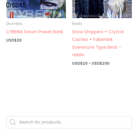
Drumkits
Beats
CYBERIA Serum Preset Bank
Snow Strippers + Crystal
Castles + Fakemink
USD$
20
Scenecore Type Beat –
«SKIN»
Rango
USD$
20
-
USD$
200
de
precios:
desde
USD$20
hasta
USD$200
Búsqueda
de
productos