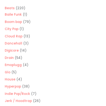
220
Beats
220
productos
1
Baile Funk
1
producto
79
Boom bap
79
productos
1
City Pop
1
producto
13
Cloud Rap
13
productos
3
Dancehall
3
productos
14
Digicore
14
productos
54
Drain
54
productos
4
Emoplugg
4
productos
5
Glo
5
productos
4
House
4
productos
38
Hyperpop
38
productos
7
Indie Pop/Rock
7
productos
26
Jerk / Hoodtrap
26