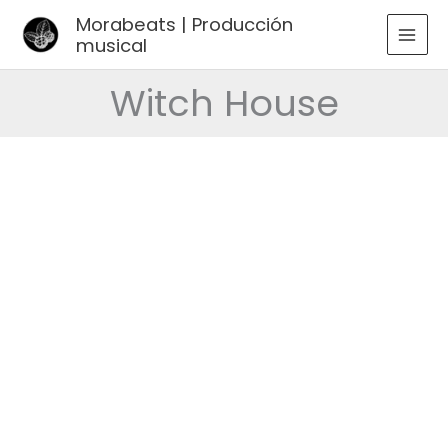
Ir
Morabeats | Producción
al
musical
MAI
contenido
MEN
Witch House