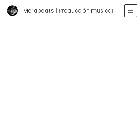
Ir
Morabeats | Producción musical
al
MA
contenido
ME