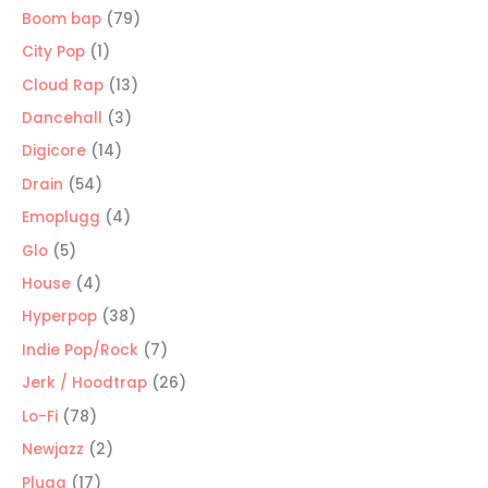
producto
79
Boom bap
79
productos
1
City Pop
1
producto
13
Cloud Rap
13
productos
3
Dancehall
3
productos
14
Digicore
14
productos
54
Drain
54
productos
4
Emoplugg
4
productos
5
Glo
5
productos
4
House
4
productos
38
Hyperpop
38
productos
7
Indie Pop/Rock
7
productos
26
Jerk / Hoodtrap
26
productos
78
Lo-Fi
78
productos
2
Newjazz
2
productos
17
Plugg
17