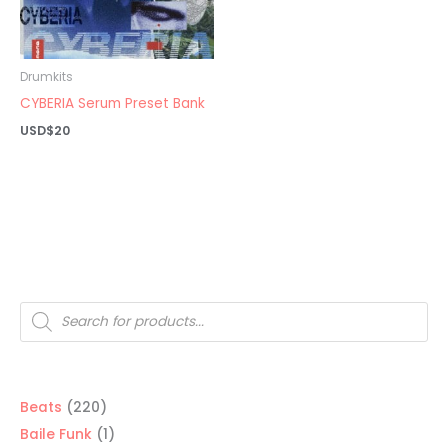
Drumkits
CYBERIA Serum Preset Bank
USD$
20
Búsqueda
de
productos
220
Beats
220
productos
1
Baile Funk
1