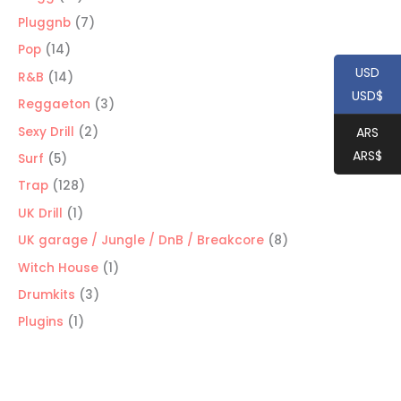
productos
7
Pluggnb
7
productos
14
Pop
14
USD
productos
14
R&B
14
USD$
productos
3
Reggaeton
3
productos
2
Sexy Drill
2
ARS
productos
ARS$
5
Surf
5
productos
128
Trap
128
productos
1
UK Drill
1
producto
8
UK garage / Jungle / DnB / Breakcore
8
productos
1
Witch House
1
producto
3
Drumkits
3
productos
1
Plugins
1
producto