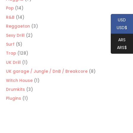
productos
14
Pop
14
productos
14
R&B
14
USD
productos
3
Reggaeton
3
USD$
productos
2
Sexy Drill
2
ARS
productos
5
Surf
5
ARS$
productos
128
Trap
128
productos
1
UK Drill
1
producto
8
UK garage / Jungle / DnB / Breakcore
8
productos
1
Witch House
1
producto
3
Drumkits
3
productos
1
Plugins
1
producto