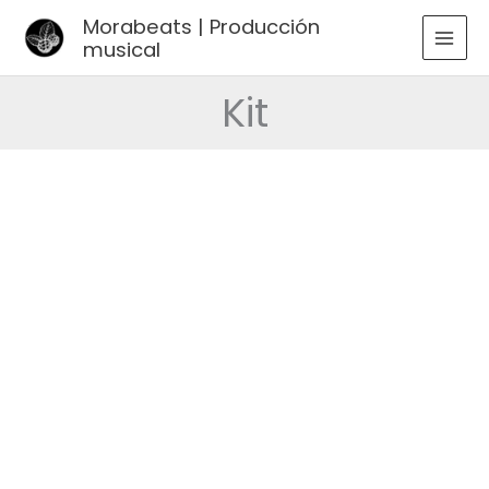
Ir
Morabeats | Producción
al
musical
MAI
contenido
MEN
Kit