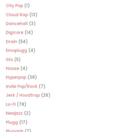
productos
1
City Pop
1
producto
13
Cloud Rap
13
productos
3
Dancehall
3
productos
14
Digicore
14
productos
54
Drain
54
productos
4
Emoplugg
4
productos
5
Glo
5
productos
4
House
4
productos
38
Hyperpop
38
productos
7
Indie Pop/Rock
7
productos
26
Jerk / Hoodtrap
26
productos
78
Lo-Fi
78
productos
2
Newjazz
2
productos
17
Plugg
17
productos
7
Pluggnb
7