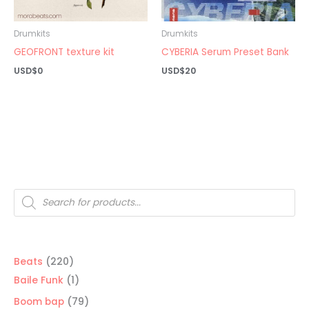
Drumkits
Drumkits
GEOFRONT texture kit
CYBERIA Serum Preset Bank
USD$
0
USD$
20
Búsqueda
de
productos
220
Beats
220
productos
1
Baile Funk
1
producto
79
Boom bap
79