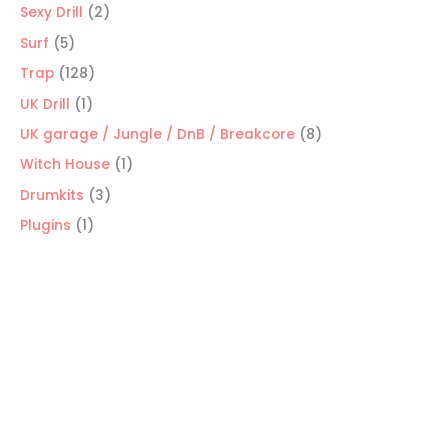
productos
2
Sexy Drill
2
productos
5
Surf
5
productos
128
Trap
128
productos
1
UK Drill
1
producto
8
UK garage / Jungle / DnB / Breakcore
8
productos
1
Witch House
1
producto
3
Drumkits
3
productos
1
Plugins
1
producto