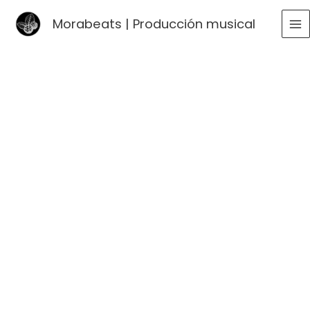
Ir
Morabeats | Producción musical
al
MA
contenido
ME