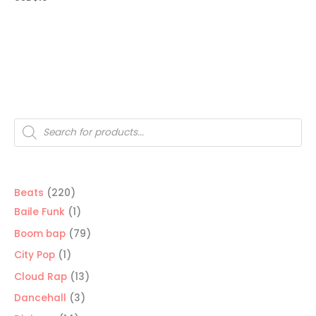
Búsqueda
de
productos
220
Beats
220
productos
1
Baile Funk
1
producto
79
Boom bap
79
productos
1
City Pop
1
producto
13
Cloud Rap
13
productos
3
Dancehall
3