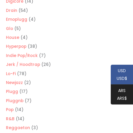
productos
14
Digicore
14
productos
54
Drain
54
productos
4
Emoplugg
4
productos
5
Glo
5
productos
4
House
4
productos
38
Hyperpop
38
productos
7
Indie Pop/Rock
7
productos
26
Jerk / Hoodtrap
26
USD
productos
78
Lo-Fi
78
USD$
productos
2
Newjazz
2
productos
ARS
17
Plugg
17
ARS$
productos
7
Pluggnb
7
productos
14
Pop
14
productos
14
R&B
14
productos
3
Reggaeton
3