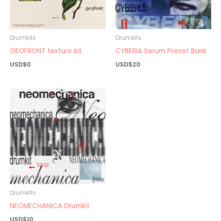
Drumkits
Drumkits
GEOFRONT texture kit
CYBERIA Serum Preset Bank
USD$
0
USD$
20
Drumkits
NEOMECHANICA Drumkit
USD$
10