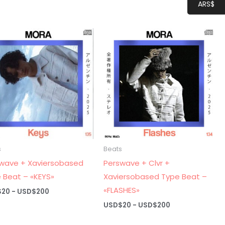
ARS$
precios:
USD$20
desde
hasta
USD$20
USD$200
hasta
USD$200
s
Beats
wave + Xaviersobased
Perswave + Clvr +
 Beat – «KEYS»
Xaviersobased Type Beat –
«FLASHES»
Rango
$
20
-
USD$
200
de
Rango
USD$
20
-
USD$
200
precios:
de
desde
precios: