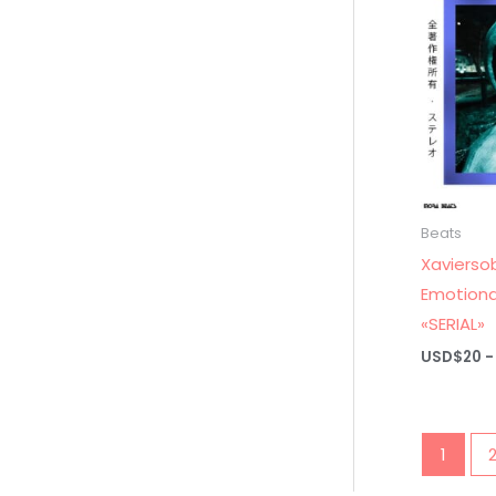
Beats
Xavierso
Emotiona
«SERIAL»
USD$
20
-
1