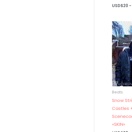
USD$
20
-
Beats
Snow Str
Castles 
Scenecor
«SKIN»