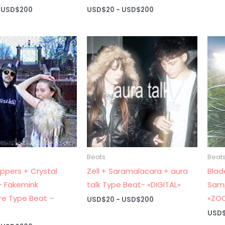
Rango
Rango
USD$
200
USD$
20
-
USD$
200
de
de
precios:
precios:
desde
desde
USD$20
USD$20
hasta
hasta
USD$200
USD$200
Beats
Beat
ippers + Crystal
Zell + Saramalacara + aura
Blad
+ Fakemink
talk Type Beat- «DIGITAL»
Samp
e Type Beat –
«ZO
Rango
USD$
20
-
USD$
200
de
USD
precios:
desde