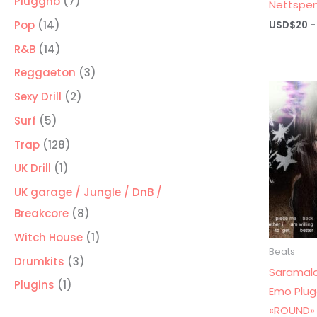
7
Pluggnb
7
Nettspen
productos
14
Pop
14
USD$
20
-
productos
14
R&B
14
productos
3
Reggaeton
3
productos
2
Sexy Drill
2
productos
5
Surf
5
productos
128
Trap
128
productos
1
UK Drill
1
producto
UK garage / Jungle / DnB /
8
Breakcore
8
productos
1
Witch House
1
Beats
producto
3
Drumkits
3
Saramala
productos
1
Plugins
1
Emo Plug
producto
«ROUND»