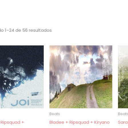
Ordenado
o 1–24 de 56 resultados
por
los
últimos
Beats
Beat
 Ripsquad +
Bladee + Ripsquad + Kiryano
Sara