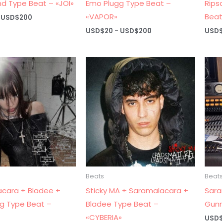
d Type Beat – «JOI»
Emo Plugg Type Beat –
Rips
«VAPOR»
Beat
Rango
USD$
200
de
Rango
USD$
20
-
USD$
200
USD
precios:
de
desde
precios:
USD$20
desde
hasta
USD$20
USD$200
hasta
USD$200
Beats
Beat
cara + Bladee +
Sticky MA + Saramalacara +
Sara
g Type Beat –
Bladee Type Beat –
Gunn
«CYBERIA»
USD