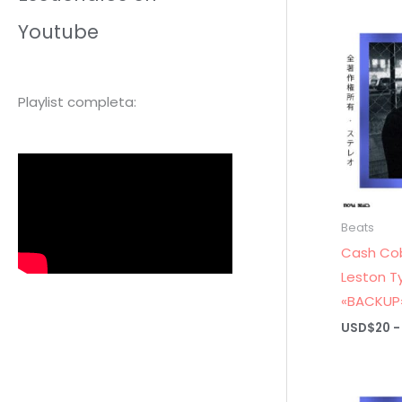
Youtube
Playlist completa:
Beats
Cash Cob
Leston T
«BACKUP
USD$
20
-