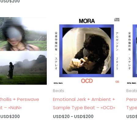
Rango
USD$
200
USD$20
de
hasta
precios:
USD$200
desde
USD$20
hasta
USD$200
Beats
Beat
hollis + Perswave
Emotional Jerk + Ambient +
Pers
t – «NaN»
Sample Type Beat – «OCD»
Type
Rango
Rango
USD$
200
USD$
20
-
USD$
200
USD
de
de
precios:
precios:
desde
desde