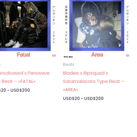
s
Beats
ersobased x Perswave
Bladee x Ripsquad x
 Beat – «FATAL»
Saramalacara Type Beat –
«AREA»
Rango
$
20
-
USD$
200
de
Rango
USD$
20
-
USD$
200
precios:
de
desde
precios:
USD$20
desde
hasta
USD$20
USD$200
hasta
USD$200