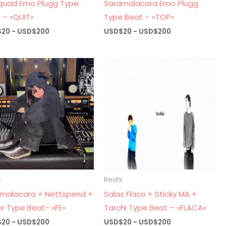
quad Emo Plugg Type
Saramalacara Emo Plugg
 – «QUIT»
Type Beat – «TOP»
Rango
Rango
$
20
-
USD$
200
USD$
20
-
USD$
200
de
de
precios:
precios:
desde
desde
USD$20
USD$20
hasta
hasta
USD$200
USD$200
s
Beats
malacara + Nettspend +
Salas Flaco + Sticky MA +
r Type Beat- «FE»
Tarchi Type Beat – «FLACA»
Rango
Rango
$
20
-
USD$
200
USD$
20
-
USD$
200