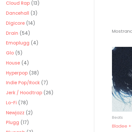
producto
13
Cloud Rap
13
productos
3
Dancehall
3
productos
14
Digicore
14
Mostrand
productos
54
Drain
54
productos
4
Emoplugg
4
productos
5
Glo
5
productos
4
House
4
productos
38
Hyperpop
38
productos
7
Indie Pop/Rock
7
productos
26
Jerk / Hoodtrap
26
productos
78
Lo-Fi
78
productos
2
Newjazz
2
Beats
productos
17
Plugg
17
Bladee +
productos