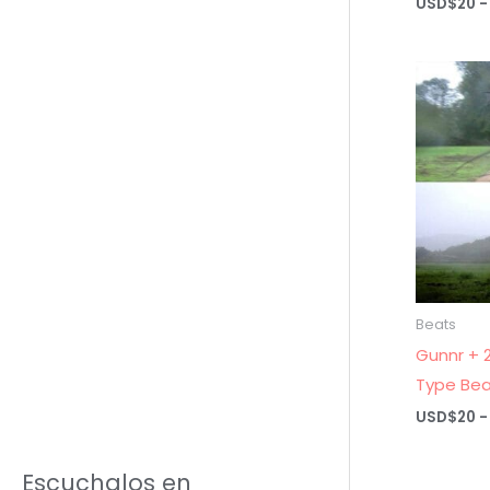
USD$
20
-
Beats
Gunnr + 2
Type Bea
USD$
20
-
Escuchalos en