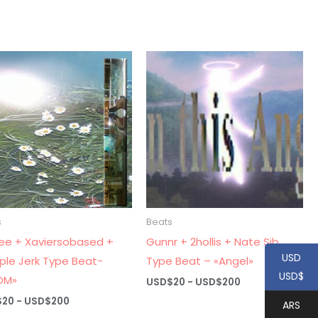
de
de
precios:
precios:
desde
desde
USD$20
USD$20
hasta
hasta
USD$200
USD$200
s
Beats
ee + Xaviersobased +
Gunnr + 2hollis + Nate Sib
USD
le Jerk Type Beat-
Type Beat – «Angel»
USD$
OM»
Rango
USD$
20
-
USD$
200
de
Rango
$
20
-
USD$
200
ARS
precios:
de
desde