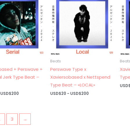
hasta
USD$200
Beats
Beat
based + Perswave +
Perswave Type x
Xavi
l Jerk Type Beat –
Xaviersobased x Nettspend
Type
Type Beat – «LOCAL»
USD
Rango
Rango
USD$
200
USD$
20
-
USD$
200
de
de
precios:
precios:
desde
desde
USD$20
USD$20
hasta
hasta
2
3
→
USD$200
USD$200