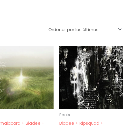
s
Beats
malacara + Bladee +
Bladee + Ripsquad +