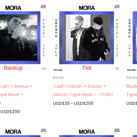
USD$20
USD$20
hasta
hasta
USD$200
USD$200
Beats
Beat
ain + Davus +
Cash Cobain + Davus +
Blad
ype Beat –
Leston Type Beat – «TLDR»
Type
»
Rango
USD$
20
-
USD$
200
USD
de
Rango
USD$
200
precios:
de
desde
precios:
USD$20
desde
hasta
USD$20
USD$200