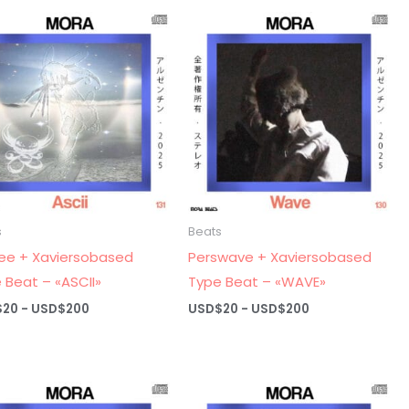
USD$20
desde
hasta
USD$20
USD$200
hasta
USD$200
s
Beats
ee + Xaviersobased
Perswave + Xaviersobased
 Beat – «ASCII»
Type Beat – «WAVE»
Rango
Rango
$
20
-
USD$
200
USD$
20
-
USD$
200
de
de
precios:
precios:
desde
desde
USD$20
USD$20
hasta
hasta
USD$200
USD$200