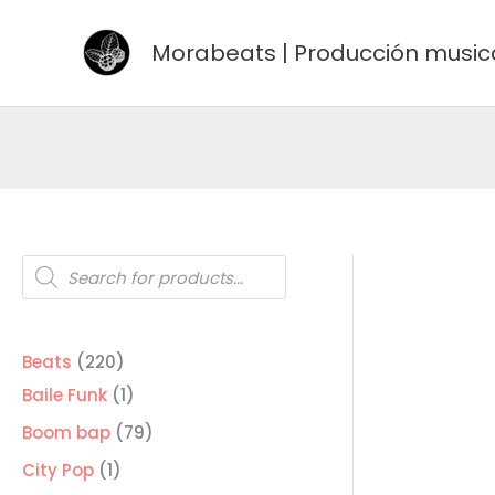
Ir
al
Morabeats | Producción music
contenido
Búsqueda
de
productos
220
Beats
220
productos
1
Baile Funk
1
producto
79
Boom bap
79
productos
1
City Pop
1