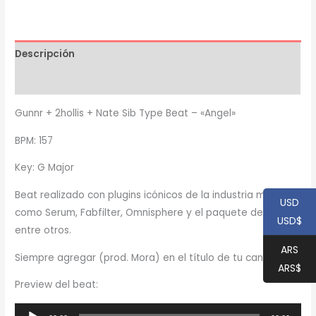
"Angel"
cantidad
Descripción
Información adicional
Gunnr + 2hollis + Nate Sib Type Beat – «Angel»
BPM: 157
Key: G Major
Beat realizado con plugins icónicos de la industria musical,
USD
como Serum, Fabfilter, Omnisphere y el paquete de Waves,
USD$
entre otros.
ARS
Siempre agregar (prod. Mora) en el título de tu canción
ARS$
Preview del beat:
Reproductor