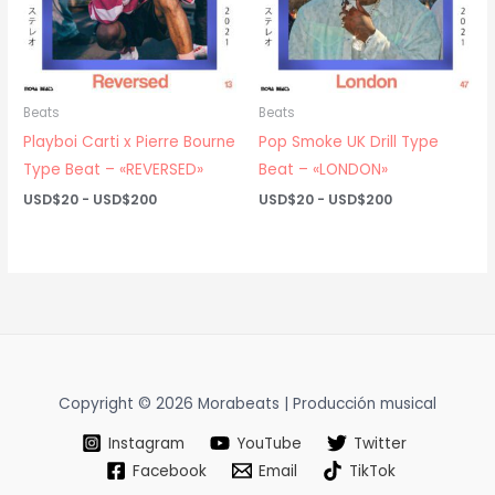
Beats
Beats
Playboi Carti x Pierre Bourne
Pop Smoke UK Drill Type
Type Beat – «REVERSED»
Beat – «LONDON»
Rango
Rango
USD$
20
-
USD$
200
USD$
20
-
USD$
200
de
de
precios:
precios:
desde
desde
USD$20
USD$20
hasta
hasta
USD$200
USD$200
Copyright © 2026 Morabeats | Producción musical
Instagram
YouTube
Twitter
Facebook
Email
TikTok