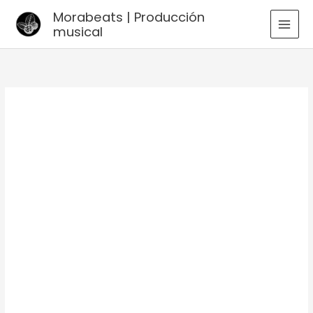
Ir
Morabeats | Producción
al
musical
MAI
contenido
MEN