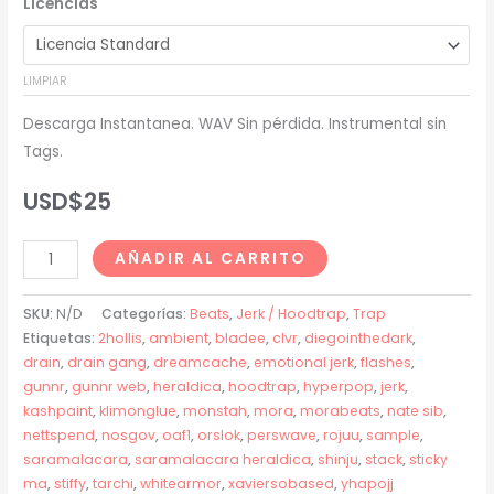
Licencias
precios:
desde
LIMPIAR
USD$20
Descarga Instantanea. WAV Sin pérdida. Instrumental sin
hasta
Tags.
USD$200
USD$
25
Gunnr
AÑADIR AL CARRITO
+
2hollis
SKU:
N/D
Categorías:
Beats
,
Jerk / Hoodtrap
,
Trap
+
Etiquetas:
2hollis
,
ambient
,
bladee
,
clvr
,
diegointhedark
,
drain
,
drain gang
,
dreamcache
,
emotional jerk
,
flashes
,
Nate
gunnr
,
gunnr web
,
heraldica
,
hoodtrap
,
hyperpop
,
jerk
,
Sib
kashpaint
,
klimonglue
,
monstah
,
mora
,
morabeats
,
nate sib
,
Type
nettspend
,
nosgov
,
oaf1
,
orslok
,
perswave
,
rojuu
,
sample
,
Beat
saramalacara
,
saramalacara heraldica
,
shinju
,
stack
,
sticky
-
ma
,
stiffy
,
tarchi
,
whitearmor
,
xaviersobased
,
yhapojj