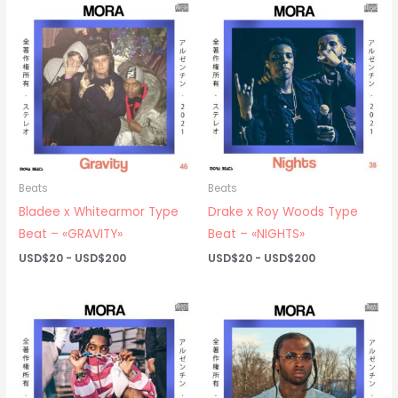
Beats
Beats
Bladee x Whitearmor Type
Drake x Roy Woods Type
Beat – «GRAVITY»
Beat – «NIGHTS»
Rango
Rango
USD$
20
-
USD$
200
USD$
20
-
USD$
200
de
de
precios:
precios:
desde
desde
USD$20
USD$20
hasta
hasta
USD$200
USD$200