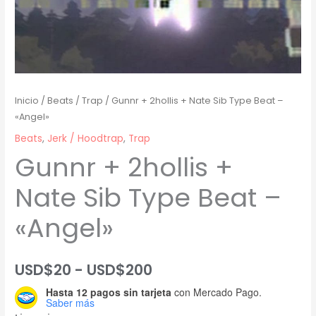
Inicio
/
Beats
/
Trap
/ Gunnr + 2hollis + Nate Sib Type Beat –
«Angel»
Beats
,
Jerk / Hoodtrap
,
Trap
Gunnr + 2hollis +
Nate Sib Type Beat –
«Angel»
Rango
USD$
20
-
USD$
200
Hasta 12 pagos sin tarjeta
con Mercado Pago.
de
Saber más