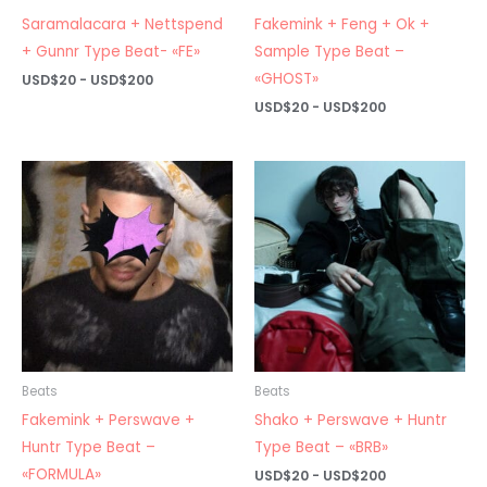
Saramalacara + Nettspend
Fakemink + Feng + Ok +
+ Gunnr Type Beat- «FE»
Sample Type Beat –
«GHOST»
Rango
USD$
20
-
USD$
200
de
Rango
USD$
20
-
USD$
200
precios:
de
desde
precios:
USD$20
desde
hasta
USD$20
USD$200
hasta
USD$200
Beats
Beats
Fakemink + Perswave +
Shako + Perswave + Huntr
Huntr Type Beat –
Type Beat – «BRB»
«FORMULA»
Rango
USD$
20
-
USD$
200