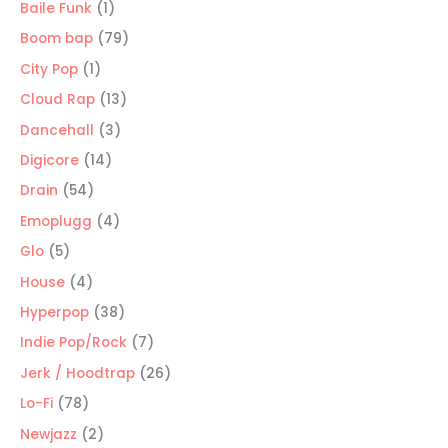
productos
1
Baile Funk
1
producto
79
Boom bap
79
productos
1
City Pop
1
producto
13
Cloud Rap
13
productos
3
Dancehall
3
productos
14
Digicore
14
productos
54
Drain
54
productos
4
Emoplugg
4
productos
5
Glo
5
productos
4
House
4
productos
38
Hyperpop
38
productos
7
Indie Pop/Rock
7
productos
26
Jerk / Hoodtrap
26
productos
78
Lo-Fi
78
productos
2
Newjazz
2