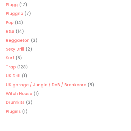
productos
17
Plugg
17
productos
7
Pluggnb
7
productos
14
Pop
14
productos
14
R&B
14
productos
3
Reggaeton
3
productos
2
Sexy Drill
2
productos
5
Surf
5
productos
128
Trap
128
productos
1
UK Drill
1
producto
8
UK garage / Jungle / DnB / Breakcore
8
productos
1
Witch House
1
producto
3
Drumkits
3
productos
1
Plugins
1
producto