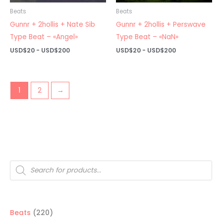
Beats
Beats
Gunnr + 2hollis + Nate Sib
Gunnr + 2hollis + Perswave
Type Beat – «Angel»
Type Beat – «NaN»
Rango
Rango
USD$
20
-
USD$
200
USD$
20
-
USD$
200
de
de
precios:
precios:
desde
desde
USD$20
USD$20
hasta
hasta
1
2
→
USD$200
USD$200
Búsqueda
de
productos
220
Beats
220