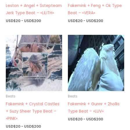
Leston + Angel + Sstepteam
Fakemink + Feng + Ok Type
Jerk Type Beat – «LILITH»
Beat – «VERA»
Rango
Rango
USD$
20
-
USD$
200
USD$
20
-
USD$
200
de
de
precios:
precios:
desde
desde
USD$20
USD$20
hasta
hasta
USD$200
USD$200
Beats
Beats
Fakemink + Crystal Castles
Fakemink + Gunnr + 2hollis
+ Suzy Sheer Type Beat –
Type Beat – «LUV»
«PINK»
Rango
USD$
20
-
USD$
200
de
Rango
USD$
20
-
USD$
200
precios: