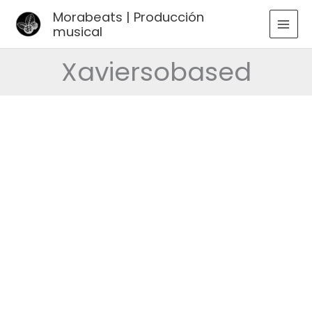
Ir
Morabeats | Producción
al
musical
MAI
contenido
MEN
Xaviersobased