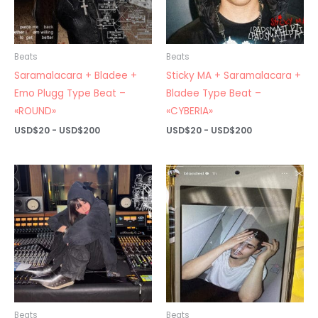
Beats
Beats
Saramalacara + Bladee +
Sticky MA + Saramalacara +
Emo Plugg Type Beat –
Bladee Type Beat –
«ROUND»
«CYBERIA»
Rango
Rango
USD$
20
-
USD$
200
USD$
20
-
USD$
200
de
de
precios:
precios:
desde
desde
USD$20
USD$20
hasta
hasta
USD$200
USD$200
Beats
Beats