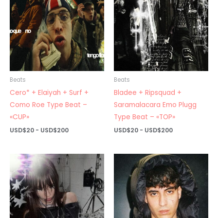
Beats
Beats
Cero* + Elaiyah + Surf +
Bladee + Ripsquad +
Como Roe Type Beat –
Saramalacara Emo Plugg
«CUP»
Type Beat – «TOP»
Rango
Rango
USD$
20
-
USD$
200
USD$
20
-
USD$
200
de
de
precios:
precios:
desde
desde
USD$20
USD$20
hasta
hasta
USD$200
USD$200