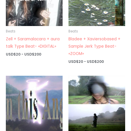
Beats
Beats
Zell + Saramalacara + aura
Bladee + Xaviersobased +
talk Type Beat- «DIGITAL»
Sample Jerk Type Beat-
«ZOOM»
Rango
USD$
20
-
USD$
200
de
Rango
USD$
20
-
USD$
200
precios:
de
desde
precios:
USD$20
desde
hasta
USD$20
USD$200
hasta
USD$200