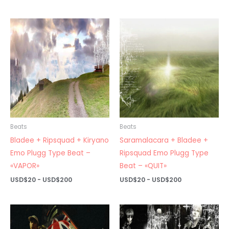
de
desde
precios:
USD$20
desde
hasta
USD$20
USD$200
hasta
USD$200
Beats
Beats
Bladee + Ripsquad + Kiryano
Saramalacara + Bladee +
Emo Plugg Type Beat –
Ripsquad Emo Plugg Type
«VAPOR»
Beat – «QUIT»
Rango
Rango
USD$
20
-
USD$
200
USD$
20
-
USD$
200
de
de
precios:
precios:
desde
desde
USD$20
USD$20
hasta
hasta
USD$200
USD$200