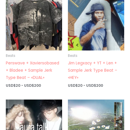
hasta
hasta
USD$200
USD$200
Beats
Beats
Perswave + Xaviersobased
Jim Legxacy + YT + Len +
+ Bladee + Sample Jerk
Sample Jerk Type Beat –
Type Beat – «DUAL»
«HEY»
Rango
Rango
USD$
20
-
USD$
200
USD$
20
-
USD$
200
de
de
precios:
precios:
desde
desde
USD$20
USD$20
hasta
hasta
USD$200
USD$200