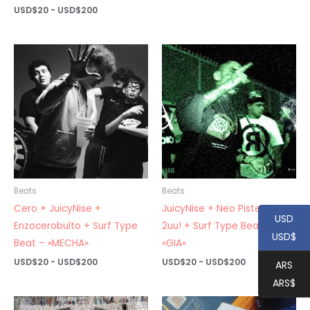
de
Rango
USD$
20
-
USD$
200
precios:
de
desde
precios:
USD$20
desde
hasta
USD$20
USD$200
hasta
USD$200
Beats
Beats
Cero + JuicyNise +
JuicyNise + Neo Pistea +
USD
Enzocerobulto + Surf Type
2uu! + Surf Type Beat –
USD$
Beat – «MECHA»
«GIA»
Rango
Rango
USD$
20
-
USD$
200
USD$
20
-
USD$
200
ARS
de
de
ARS$
precios:
precios:
desde
desde
USD$20
USD$20