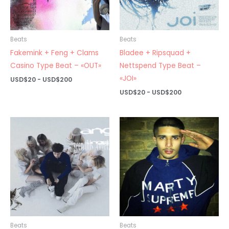
Beats
Beats
Fakemink + Feng + Clams
Bladee + Ripsquad +
Casino Type Beat – «OUT»
Nettspend Type Beat –
«JOI»
Rango
USD$
20
-
USD$
200
de
Rango
USD$
20
-
USD$
200
precios:
de
desde
precios:
USD$20
desde
hasta
USD$20
USD$200
hasta
USD$200
Beats
Beats