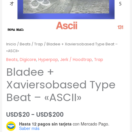
Inicio
/
Beats
/
Trap
/ Bladee + Xaviersobased Type Beat –
«ASCII»
Beats
,
Digicore
,
Hyperpop
,
Jerk / Hoodtrap
,
Trap
Bladee +
Xaviersobased Type
Beat – «ASCII»
Rango
USD$
20
-
USD$
200
Hasta 12 pagos sin tarjeta
con Mercado Pago.
de
Saber más