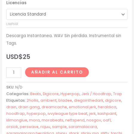
Licencias
precios:
desde
LIMPIAR
USD$20
Descarga Instantanea. WAV Sin pérdida. Instrumental sin
hasta
Tags.
USD$200
USD$
25
Bladee
AÑADIR AL CARRITO
+
Xaviersobased
SKU:
N/D
Type
Categorías:
Beats
,
Digicore
,
Hyperpop
,
Jerk / Hoodtrap
,
Trap
Etiquetas:
2hollis
,
ambient
,
bladee
,
diegointhedark
,
digicore
,
Beat
drain
,
drain gang
,
dreamcache
,
emotional jerk
,
heraldica
,
-
hoodtrap
,
hyperpop
,
ivvyleague type beat
,
jerk
,
kashpaint
,
"ASCII"
klimonglue
,
mora
,
morabeats
,
nettspend
,
nosgov
,
oaf1
,
cantidad
orslok
,
perswave
,
rojuu
,
sample
,
saramalacara
,
saramalacara heraldica
,
shinju
,
stack
,
sticky ma
,
stiffy
,
tarchi
,