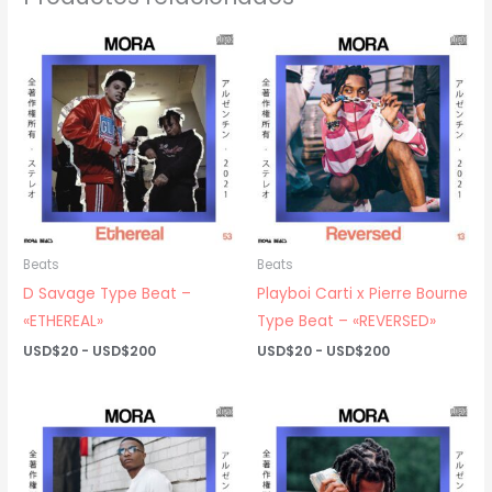
Beats
Beats
D Savage Type Beat –
Playboi Carti x Pierre Bourne
«ETHEREAL»
Type Beat – «REVERSED»
Rango
Rango
USD$
20
-
USD$
200
USD$
20
-
USD$
200
de
de
precios:
precios:
desde
desde
USD$20
USD$20
hasta
hasta
USD$200
USD$200