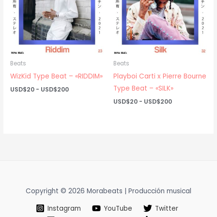
Beats
Beats
WizKid Type Beat – «RIDDIM»
Playboi Carti x Pierre Bourne
Type Beat – «SILK»
Rango
USD$
20
-
USD$
200
de
Rango
USD$
20
-
USD$
200
precios:
de
desde
precios:
USD$20
desde
hasta
USD$20
USD$200
hasta
USD$200
Copyright © 2026 Morabeats | Producción musical
Instagram
YouTube
Twitter