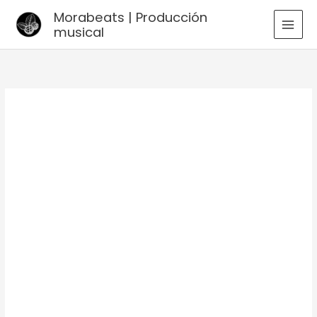
Ir
Morabeats | Producción
al
musical
MAI
contenido
MEN