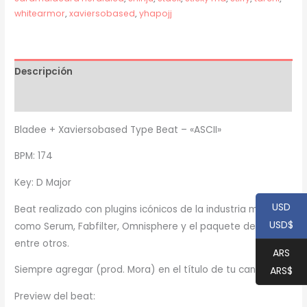
whitearmor
,
xaviersobased
,
yhapojj
Descripción
Información adicional
Bladee + Xaviersobased Type Beat – «ASCII»
BPM: 174
Key: D Major
USD
Beat realizado con plugins icónicos de la industria musical,
USD$
como Serum, Fabfilter, Omnisphere y el paquete de Waves,
entre otros.
ARS
Siempre agregar (prod. Mora) en el título de tu canción
ARS$
Preview del beat: