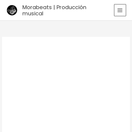
Ir
Morabeats | Producción
al
musical
MAI
contenido
MEN