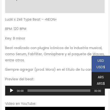
Información adicional
Lucki x Zell Type Beat – «NEON»
BPM: 120 BPM
Key: B minor
Beat realizado con plugins icónicos de la industria musical,
como Serum, Fabfilter, Omnisphere y el paquete de Waves,
entre otros.
USD
USD$
Siempre agregar (prod. Mora) en el título de tu canción
ARS
Preview del beat:
ARS$
Reproductor
00:00
00:00
de
audio
Video en YouTube: