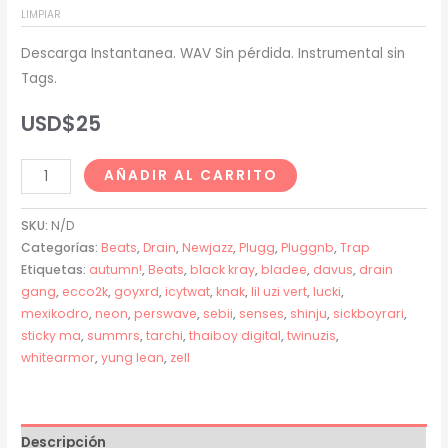
LIMPIAR
USD$20
Descarga Instantanea. WAV Sin pérdida. Instrumental sin
hasta
Tags.
USD$200
USD$
25
Lucki
AÑADIR AL CARRITO
x
Zell
SKU:
N/D
Type
Categorías:
Beats
,
Drain
,
Newjazz
,
Plugg
,
Pluggnb
,
Trap
Etiquetas:
autumn!
,
Beats
,
black kray
,
bladee
,
davus
,
drain
Beat
gang
,
ecco2k
,
goyxrd
,
icytwat
,
knak
,
lil uzi vert
,
lucki
,
-
mexikodro
,
neon
,
perswave
,
sebii
,
senses
,
shinju
,
sickboyrari
,
"NEON"
sticky ma
,
summrs
,
tarchi
,
thaiboy digital
,
twinuzis
,
cantidad
whitearmor
,
yung lean
,
zell
Descripción