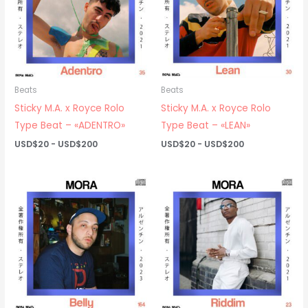
Beats
Beats
Sticky M.A. x Royce Rolo
Sticky M.A. x Royce Rolo
Type Beat – «ADENTRO»
Type Beat – «LEAN»
Rango
Rango
USD$
20
-
USD$
200
USD$
20
-
USD$
200
de
de
precios:
precios:
desde
desde
USD$20
USD$20
hasta
hasta
USD$200
USD$200