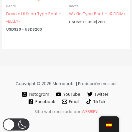
Beats
Beats
Dano x Lil Supa Type Beat –
WizKid Type Beat – «RIDDIM»
«BELLY»
Rango
USD$
20
-
USD$
200
de
Rango
USD$
20
-
USD$
200
precios:
de
desde
precios:
USD$20
desde
hasta
USD$20
USD$200
hasta
USD$200
Copyright © 2026 Morabeats | Producción musical
Instagram
YouTube
Twitter
Facebook
Email
TikTok
Sitio web realizado por
WEBBIFY