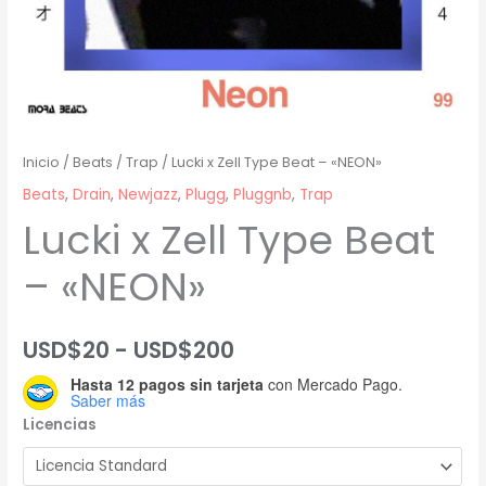
Inicio
/
Beats
/
Trap
/ Lucki x Zell Type Beat – «NEON»
Beats
,
Drain
,
Newjazz
,
Plugg
,
Pluggnb
,
Trap
Lucki x Zell Type Beat
– «NEON»
Rango
USD$
20
-
USD$
200
Hasta 12 pagos sin tarjeta
con Mercado Pago.
de
Saber más
Licencias
precios:
desde