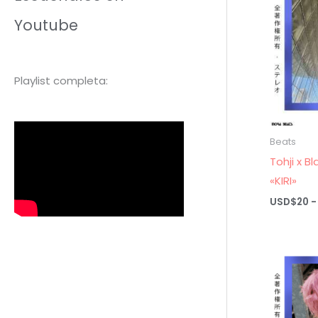
Youtube
Playlist completa:
Beats
Tohji x B
«KIRI»
USD$
20
-