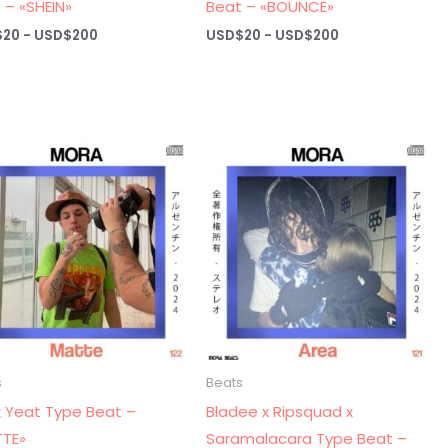
 – «SHEIN»
Beat – «BOUNCE»
Rango
Rango
$
20
-
USD$
200
USD$
20
-
USD$
200
de
de
precios:
precios:
desde
desde
USD$20
USD$20
hasta
hasta
USD$200
USD$200
s
Beats
 x Yeat Type Beat –
Bladee x Ripsquad x
TTE»
Saramalacara Type Beat –