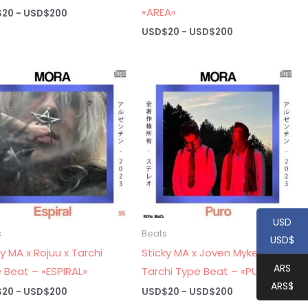
«AREA»
Rango
$
20
-
USD$
200
de
Rango
USD$
20
-
USD$
200
precios:
de
desde
precios:
USD$20
desde
hasta
USD$20
USD$200
hasta
USD$200
USD
s
Beats
USD$
ky MA x Rojuu x Tarchi
Sticky MA x Joven Myke x
ARS
 Beat – «ESPIRAL»
Tarchi Type Beat – «PURO»
ARS$
Rango
Rango
$
20
-
USD$
200
USD$
20
-
USD$
200
de
de