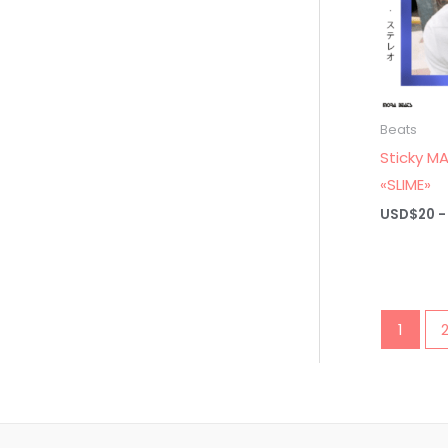
Beats
Sticky MA
«SLIME»
USD$
20
-
1