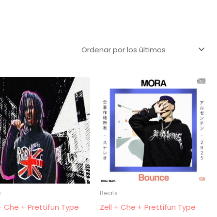
s
Beats
 + Che + Prettifun Type
Zell + Che + Prettifun Type