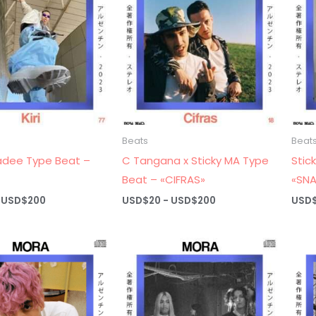
USD$200
USD$200
Beats
Beat
ladee Type Beat –
C Tangana x Sticky MA Type
Stic
Beat – «CIFRAS»
«SNA
Rango
Rango
USD$
200
USD$
20
-
USD$
200
USD
de
de
precios:
precios:
desde
desde
USD$20
USD$20
hasta
hasta
USD$200
USD$200