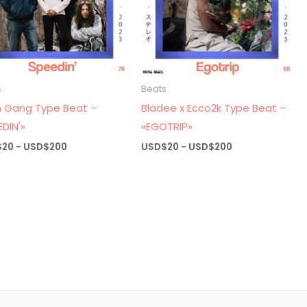
s
Beats
n Gang Type Beat –
Bladee x Ecco2k Type Beat –
EDIN'»
«EGOTRIP»
Rango
Rango
$
20
-
USD$
200
USD$
20
-
USD$
200
de
de
precios:
precios:
desde
desde
USD$20
USD$20
hasta
hasta
USD$200
USD$200