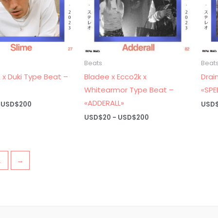
Beats
Beat
 x Duki Type Beat –
Bladee x Ecco2k x
Drai
Whitearmor Type Beat –
«SPE
«ADDERALL»
Rango
USD$
200
USD
de
Rango
USD$
20
-
USD$
200
precios:
de
desde
precios:
USD$20
desde
hasta
USD$20
USD$200
hasta
2
→
USD$200