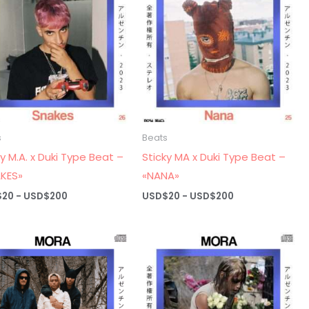
USD$200
USD$25
s
Beats
ky M.A. x Duki Type Beat –
Sticky MA x Duki Type Beat –
KES»
«NANA»
Rango
Rango
$
20
-
USD$
200
USD$
20
-
USD$
200
de
de
precios:
precios:
desde
desde
USD$20
USD$20
hasta
hasta
USD$200
USD$200