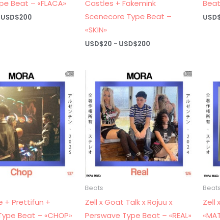
ype Beat – «FLACA»
Castles + Fakemink
Beat
Scenecore Type Beat –
Rango
USD$
200
USD
de
«SKIN»
precios:
desde
Rango
USD$
20
-
USD$
200
USD$20
de
hasta
precios:
USD$200
desde
USD$20
hasta
USD$200
Beats
Beat
e + Prettifun +
Zell x Goat Talk x Rojuu x
Zell
Type Beat – «CHOP»
Perswave Type Beat – «REAL»
«MA