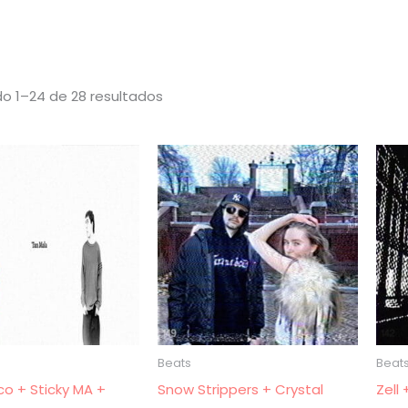
Ordenado
o 1–24 de 28 resultados
por
los
últimos
Beats
Beat
co + Sticky MA +
Snow Strippers + Crystal
Zell