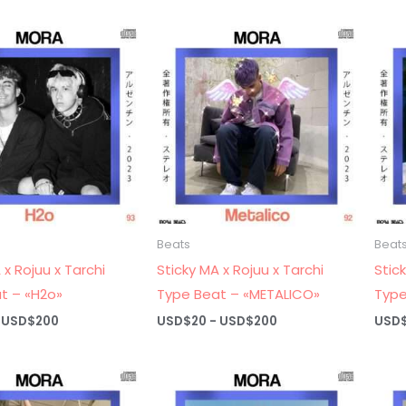
precios:
precios:
desde
desde
USD$20
USD$20
hasta
hasta
USD$200
USD$200
Beats
Beat
 x Rojuu x Tarchi
Sticky MA x Rojuu x Tarchi
Stic
t – «H2o»
Type Beat – «METALICO»
Type
Rango
Rango
USD$
200
USD$
20
-
USD$
200
USD
de
de
precios:
precios:
desde
desde
USD$20
USD$20
hasta
hasta