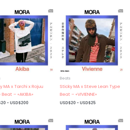
precios:
precios:
desde
desde
USD$20
USD$20
hasta
hasta
USD$200
USD$200
s
Beats
ky MA x Tarchi x Rojuu
Sticky MA x Steve Lean Type
 Beat – «AKIBA»
Beat – «VIVIENNE»
Rango
Rango
$
20
-
USD$
200
USD$
20
-
USD$
25
de
de
precios:
precios:
desde
desde
USD$20
USD$20
hasta
hasta