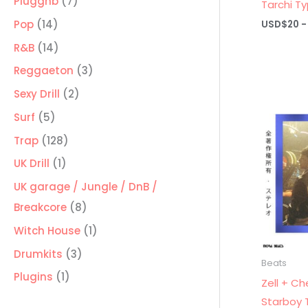
7
Pluggnb
7
Tarchi T
productos
14
Pop
14
USD$
20
-
productos
14
R&B
14
productos
3
Reggaeton
3
productos
2
Sexy Drill
2
productos
5
Surf
5
productos
128
Trap
128
productos
1
UK Drill
1
producto
UK garage / Jungle / DnB /
8
Breakcore
8
productos
1
Witch House
1
producto
3
Drumkits
3
Beats
productos
1
Plugins
1
Zell + Ch
producto
Starboy 