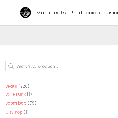
Ir
al
Morabeats | Producción music
contenido
Búsqueda
de
productos
220
Beats
220
productos
1
Baile Funk
1
producto
79
Boom bap
79
productos
1
City Pop
1