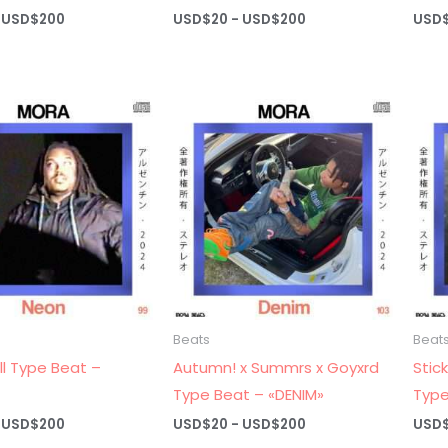
Rango
Rango
USD$
200
USD$
20
-
USD$
200
USD
de
de
precios:
precios:
desde
desde
USD$20
USD$20
hasta
hasta
USD$200
USD$200
Beats
Beat
ell Type Beat –
Autumn! x Summrs x Goyxrd
Stic
Type Beat – «DENIM»
Type
Rango
Rango
USD$
200
USD$
20
-
USD$
200
USD
de
de