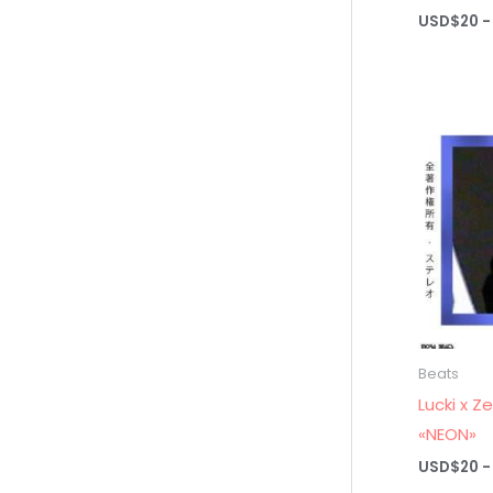
USD$
20
-
Beats
Lucki x Z
«NEON»
USD$
20
-