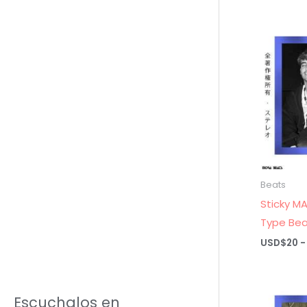
Beats
Sticky MA
Type Bea
USD$
20
-
Escuchalos en