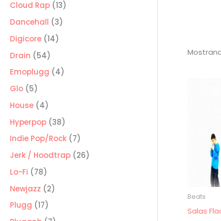
producto
13
Cloud Rap
13
productos
3
Dancehall
3
productos
14
Digicore
14
Mostrand
productos
54
Drain
54
productos
4
Emoplugg
4
productos
5
Glo
5
productos
4
House
4
productos
38
Hyperpop
38
productos
7
Indie Pop/Rock
7
productos
26
Jerk / Hoodtrap
26
productos
78
Lo-Fi
78
productos
2
Newjazz
2
Beats
productos
17
Plugg
17
Salas Fla
productos