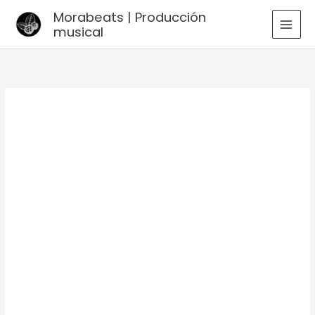
Ir
Morabeats | Producción
al
musical
MAI
contenido
MEN