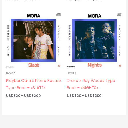
de
de
precios:
precios:
desde
desde
USD$20
USD$20
hasta
hasta
USD$200
USD$200
Beats
Beats
Playboi Carti x Pierre Bourne
Drake x Roy Woods Type
Type Beat – «SLATT»
Beat – «NIGHTS»
Rango
Rango
USD$
20
-
USD$
200
USD$
20
-
USD$
200
de
de
precios:
precios:
desde
desde
USD$20
USD$20
hasta
hasta
USD$200
USD$200