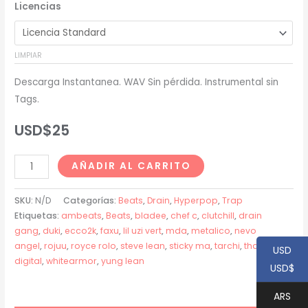
Licencias
precios:
desde
LIMPIAR
USD$20
Descarga Instantanea. WAV Sin pérdida. Instrumental sin
hasta
Tags.
USD$200
USD$
25
Sticky
AÑADIR AL CARRITO
MA
x
SKU:
N/D
Categorías:
Beats
,
Drain
,
Hyperpop
,
Trap
Rojuu
Etiquetas:
ambeats
,
Beats
,
bladee
,
chef c
,
clutchill
,
drain
gang
,
duki
,
ecco2k
,
faxu
,
lil uzi vert
,
mda
,
metalico
,
nevo
x
angel
,
rojuu
,
royce rolo
,
steve lean
,
sticky ma
,
tarchi
,
thaiboy
Tarchi
USD
digital
,
whitearmor
,
yung lean
Type
USD$
Beat
ARS
-