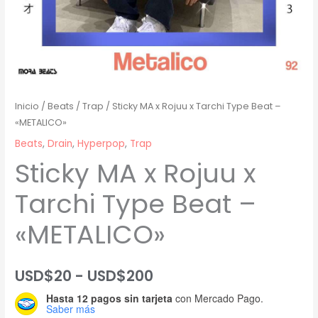
Inicio
/
Beats
/
Trap
/ Sticky MA x Rojuu x Tarchi Type Beat –
«METALICO»
Beats
,
Drain
,
Hyperpop
,
Trap
Sticky MA x Rojuu x
Tarchi Type Beat –
«METALICO»
Rango
USD$
20
-
USD$
200
Hasta 12 pagos sin tarjeta
con Mercado Pago.
de
Saber más