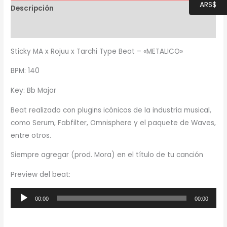
ARS$
"METALICO"
Descripción
cantidad
Información adicional
Sticky MA x Rojuu x Tarchi Type Beat – «METALICO»
BPM: 140
Key: Bb Major
Beat realizado con plugins icónicos de la industria musical,
como Serum, Fabfilter, Omnisphere y el paquete de Waves,
entre otros.
Siempre agregar (prod. Mora) en el título de tu canción
Preview del beat:
Reproductor
00:00
00:00
de
audio