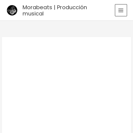
Ir
Morabeats | Producción
al
musical
MAI
contenido
MEN