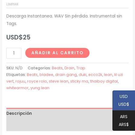
LIMPIAR
USD$20
Descarga Instantanea. WAV Sin pérdida. Instrumental sin
hasta
Tags.
USD$200
USD$
25
Sticky
AÑADIR AL CARRITO
MA
x
SKU:
N/D
Categorías:
Beats
,
Drain
,
Trap
Duki
Etiquetas:
Beats
,
bladee
,
drain gang
,
duki
,
ecco2k
,
lean
,
lil uzi
vert
,
rojuu
,
royce rolo
,
steve lean
,
sticky ma
,
thaiboy digital
,
Type
whitearmor
,
yung lean
Beat
USD
-
USD$
"SLIME"
cantidad
Descripción
ARS
ARS$
Información adicional