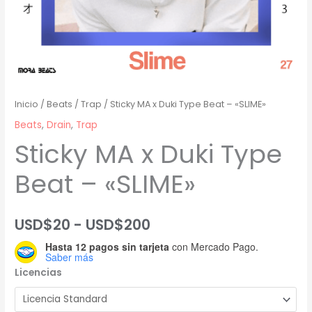
Inicio
/
Beats
/
Trap
/ Sticky MA x Duki Type Beat – «SLIME»
Beats
,
Drain
,
Trap
Sticky MA x Duki Type
Beat – «SLIME»
Rango
USD$
20
-
USD$
200
Hasta 12 pagos sin tarjeta
con Mercado Pago.
de
Saber más
Licencias
precios:
desde