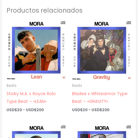
Productos relacionados
Beats
Beats
Sticky M.A. x Royce Rolo
Bladee x Whitearmor Type
Type Beat – «LEAN»
Beat – «GRAVITY»
Rango
Rango
USD$
20
-
USD$
200
USD$
20
-
USD$
200
de
de
precios:
precios:
desde
desde
USD$20
USD$20
hasta
hasta