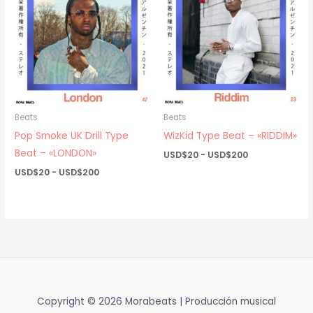
USD$200
USD$200
Beats
Beats
Pop Smoke UK Drill Type
WizKid Type Beat – «RIDDIM»
Beat – «LONDON»
Rango
USD$
20
-
USD$
200
de
Rango
USD$
20
-
USD$
200
precios:
de
desde
precios:
USD$20
desde
hasta
USD$20
USD$200
hasta
USD$200
Copyright © 2026 Morabeats | Producción musical