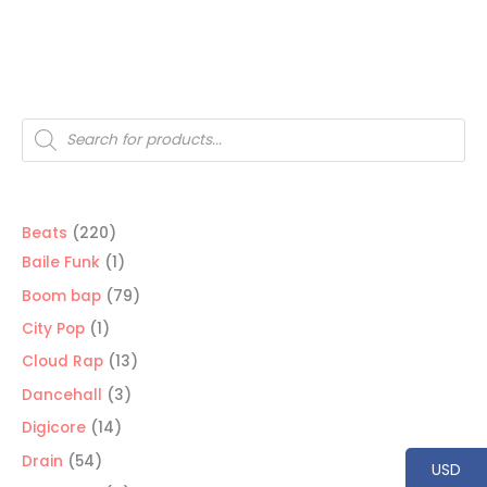
USD$20
USD$20
hasta
hasta
USD$200
USD$200
Búsqueda
de
productos
220
Beats
220
productos
1
Baile Funk
1
producto
79
Boom bap
79
productos
1
City Pop
1
producto
13
Cloud Rap
13
productos
3
Dancehall
3
productos
14
Digicore
14
productos
54
Drain
54
USD