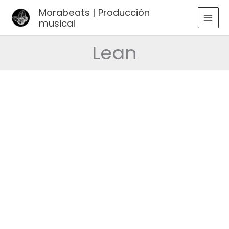
Ir
Morabeats | Producción
al
musical
MAI
contenido
MEN
Lean