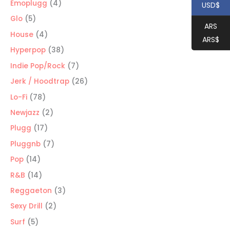
productos
4
Emoplugg
4
USD$
productos
5
Glo
5
ARS
productos
4
House
4
ARS$
productos
38
Hyperpop
38
productos
7
Indie Pop/Rock
7
productos
26
Jerk / Hoodtrap
26
productos
78
Lo-Fi
78
productos
2
Newjazz
2
productos
17
Plugg
17
productos
7
Pluggnb
7
productos
14
Pop
14
productos
14
R&B
14
productos
3
Reggaeton
3
productos
2
Sexy Drill
2
productos
5
Surf
5