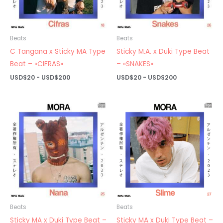
Beats
Beats
C Tangana x Sticky MA Type
Sticky M.A. x Duki Type Beat
Beat – «CIFRAS»
– «SNAKES»
Rango
Rango
USD$
20
-
USD$
200
USD$
20
-
USD$
200
de
de
precios:
precios:
desde
desde
USD$20
USD$20
hasta
hasta
USD$200
USD$200
Beats
Beats
Sticky MA x Duki Type Beat –
Sticky MA x Duki Type Beat –