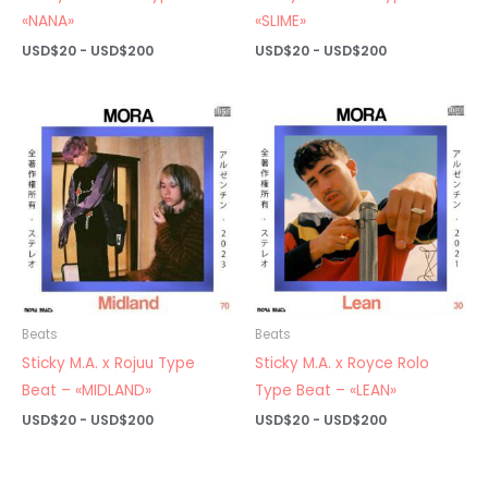
«NANA»
«SLIME»
Rango
Rango
USD$
20
-
USD$
200
USD$
20
-
USD$
200
de
de
precios:
precios:
desde
desde
USD$20
USD$20
hasta
hasta
USD$200
USD$200
Beats
Beats
Sticky M.A. x Rojuu Type
Sticky M.A. x Royce Rolo
Beat – «MIDLAND»
Type Beat – «LEAN»
Rango
Rango
USD$
20
-
USD$
200
USD$
20
-
USD$
200
de
de
precios:
precios:
desde
desde