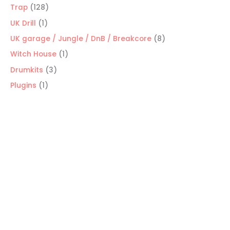
productos
128
Trap
128
productos
1
UK Drill
1
producto
8
UK garage / Jungle / DnB / Breakcore
8
productos
1
Witch House
1
producto
3
Drumkits
3
productos
1
Plugins
1
producto