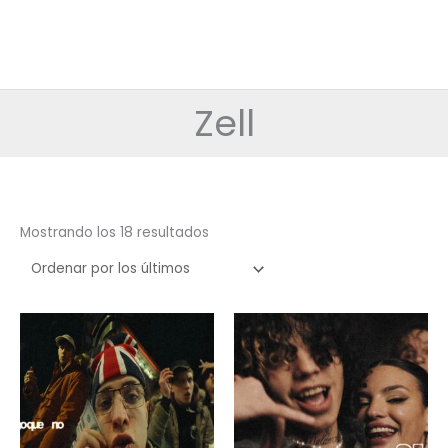
Zell
Ordenado
Mostrando los 18 resultados
por
los
últimos