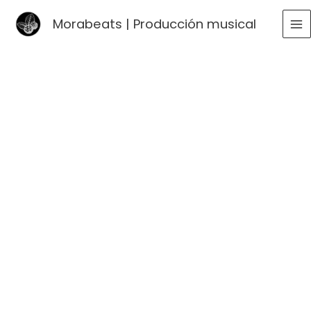
Ir
Morabeats | Producción musical
al
MA
contenido
ME