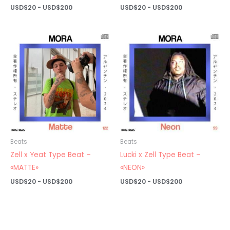
Rango
Rango
USD$
20
-
USD$
200
USD$
20
-
USD$
200
de
de
precios:
precios:
desde
desde
USD$20
USD$20
hasta
hasta
USD$200
USD$200
Beats
Beats
Zell x Yeat Type Beat –
Lucki x Zell Type Beat –
«MATTE»
«NEON»
Rango
Rango
USD$
20
-
USD$
200
USD$
20
-
USD$
200
de
de
precios:
precios:
desde
desde
USD$20
USD$20
hasta
hasta