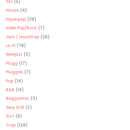
productos
5
Glo
5
productos
4
House
4
productos
38
Hyperpop
38
productos
7
Indie Pop/Rock
7
productos
26
Jerk / Hoodtrap
26
productos
78
Lo-Fi
78
productos
2
Newjazz
2
productos
17
Plugg
17
productos
7
Pluggnb
7
productos
14
Pop
14
productos
14
R&B
14
productos
3
Reggaeton
3
productos
2
Sexy Drill
2
productos
5
Surf
5
productos
128
Trap
128