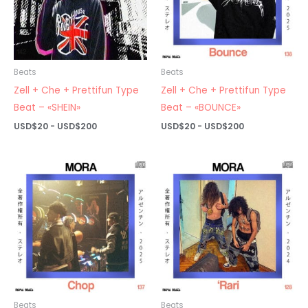
Beats
Beats
Zell + Che + Prettifun Type
Zell + Che + Prettifun Type
Beat – «SHEIN»
Beat – «BOUNCE»
Rango
Rango
USD$
20
-
USD$
200
USD$
20
-
USD$
200
de
de
precios:
precios:
desde
desde
USD$20
USD$20
hasta
hasta
USD$200
USD$200
Beats
Beats