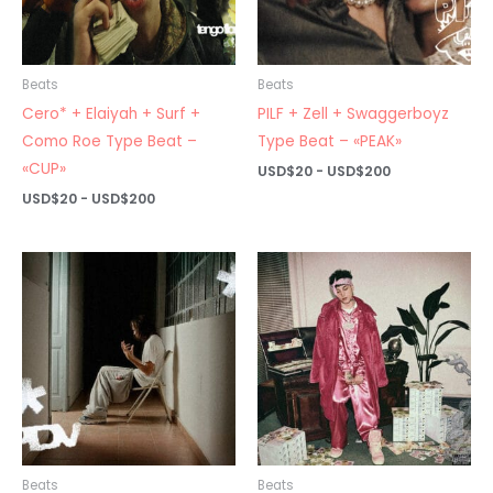
Beats
Beats
Cero* + Elaiyah + Surf +
PILF + Zell + Swaggerboyz
Como Roe Type Beat –
Type Beat – «PEAK»
«CUP»
Rango
USD$
20
-
USD$
200
de
Rango
USD$
20
-
USD$
200
precios:
de
desde
precios:
USD$20
desde
hasta
USD$20
USD$200
hasta
USD$200
Beats
Beats