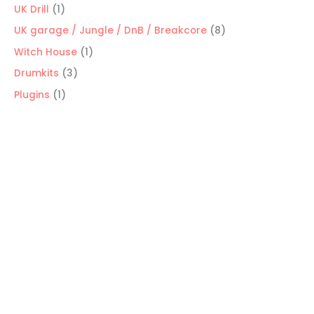
productos
1
UK Drill
1
producto
8
UK garage / Jungle / DnB / Breakcore
8
productos
1
Witch House
1
producto
3
Drumkits
3
productos
1
Plugins
1
producto