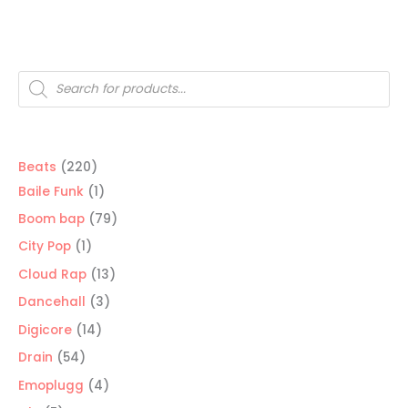
USD$200
USD$200
Búsqueda
de
productos
220
Beats
220
productos
1
Baile Funk
1
producto
79
Boom bap
79
productos
1
City Pop
1
producto
13
Cloud Rap
13
productos
3
Dancehall
3
productos
14
Digicore
14
productos
54
Drain
54
productos
4
Emoplugg
4