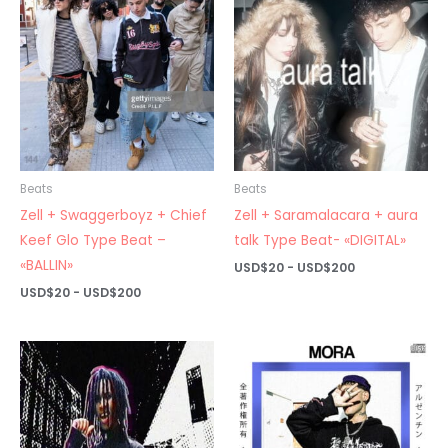
hasta
hasta
USD$200
USD$200
Beats
Beats
Zell + Swaggerboyz + Chief
Zell + Saramalacara + aura
Keef Glo Type Beat –
talk Type Beat- «DIGITAL»
«BALLIN»
Rango
USD$
20
-
USD$
200
de
Rango
USD$
20
-
USD$
200
precios:
de
desde
precios:
USD$20
desde
hasta
USD$20
USD$200
hasta
USD$200