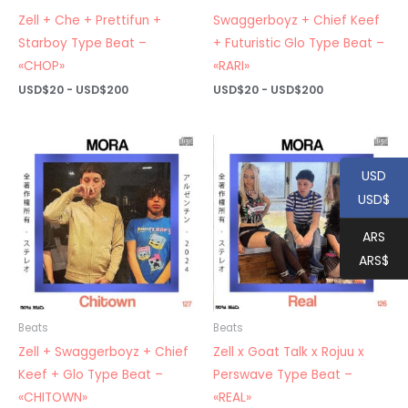
Zell + Che + Prettifun +
Swaggerboyz + Chief Keef
Starboy Type Beat –
+ Futuristic Glo Type Beat –
«CHOP»
«RARI»
Rango
Rango
USD$
20
-
USD$
200
USD$
20
-
USD$
200
de
de
precios:
precios:
desde
desde
USD$20
USD$20
hasta
hasta
USD
USD$200
USD$200
USD$
ARS
ARS$
Beats
Beats
Zell + Swaggerboyz + Chief
Zell x Goat Talk x Rojuu x
Keef + Glo Type Beat –
Perswave Type Beat –
«CHITOWN»
«REAL»