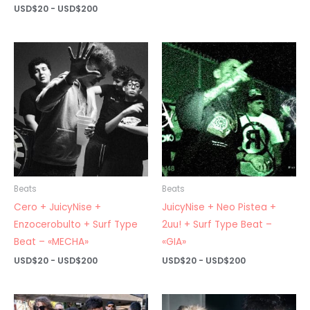
de
Rango
USD$
20
-
USD$
200
precios:
de
desde
precios:
USD$20
desde
hasta
USD$20
USD$200
hasta
USD$200
Beats
Beats
Cero + JuicyNise +
JuicyNise + Neo Pistea +
Enzocerobulto + Surf Type
2uu! + Surf Type Beat –
Beat – «MECHA»
«GIA»
Rango
Rango
USD$
20
-
USD$
200
USD$
20
-
USD$
200
de
de
precios:
precios:
desde
desde
USD$20
USD$20