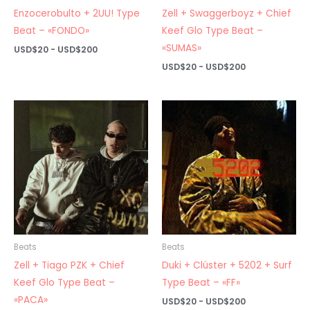
Enzocerobulto + 2UU! Type
Zell + Swaggerboyz + Chief
Beat – «FONDO»
Keef Glo Type Beat –
«SUMAS»
Rango
USD$
20
-
USD$
200
de
Rango
USD$
20
-
USD$
200
precios:
de
desde
precios:
USD$20
desde
hasta
USD$20
USD$200
hasta
USD$200
Beats
Beats
Zell + Tiago PZK + Chief
Duki + Clúster + 5202 + Surf
Keef Glo Type Beat –
Type Beat – «FF»
«PACA»
Rango
USD$
20
-
USD$
200