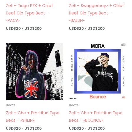
Zell + Tiago PZK + Chief
Zell + Swaggerboyz + Chief
Keef Glo Type Beat –
Keef Glo Type Beat –
«PACA»
«BALLIN»
Rango
Rango
USD$
20
-
USD$
200
USD$
20
-
USD$
200
de
de
precios:
precios:
desde
desde
USD$20
USD$20
hasta
hasta
USD$200
USD$200
Beats
Beats
Zell + Che + Prettifun Type
Zell + Che + Prettifun Type
Beat – «SHEIN»
Beat – «BOUNCE»
Rango
Rango
USD$
20
-
USD$
200
USD$
20
-
USD$
200