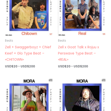
Beats
Beats
Zell + Swaggerboyz + Chief
Zell x Goat Talk x Rojuu x
Keef + Glo Type Beat –
Perswave Type Beat –
«CHITOWN»
«REAL»
Rango
Rango
USD$
20
-
USD$
200
USD$
20
-
USD$
200
de
de
precios:
precios:
desde
desde
USD$20
USD$20
hasta
hasta
USD$200
USD$200