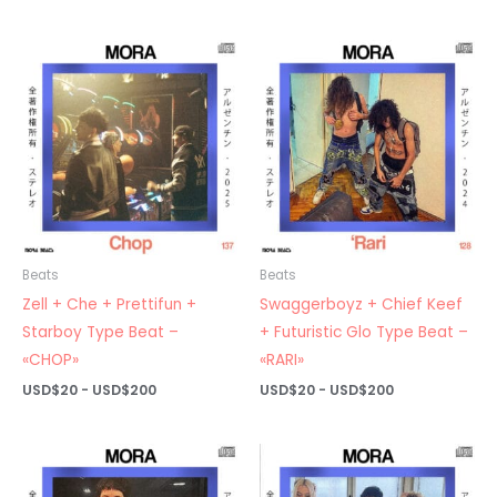
de
de
precios:
precios:
desde
desde
USD$20
USD$20
hasta
hasta
USD$200
USD$200
Beats
Beats
Zell + Che + Prettifun +
Swaggerboyz + Chief Keef
Starboy Type Beat –
+ Futuristic Glo Type Beat –
«CHOP»
«RARI»
Rango
Rango
USD$
20
-
USD$
200
USD$
20
-
USD$
200
de
de
precios:
precios:
desde
desde
USD$20
USD$20
hasta
hasta
USD$200
USD$200