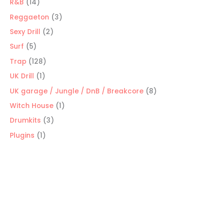
productos
14
R&B
14
productos
3
Reggaeton
3
productos
2
Sexy Drill
2
productos
5
Surf
5
productos
128
Trap
128
productos
1
UK Drill
1
producto
8
UK garage / Jungle / DnB / Breakcore
8
productos
1
Witch House
1
producto
3
Drumkits
3
productos
1
Plugins
1
producto