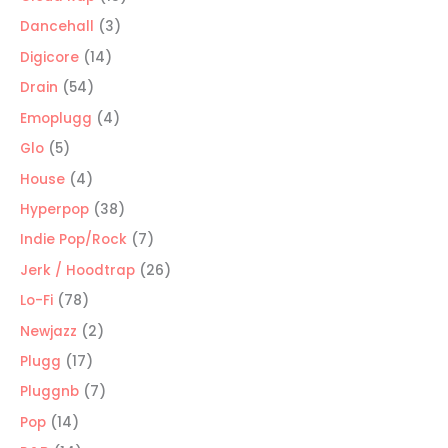
productos
3
Dancehall
3
productos
14
Digicore
14
productos
54
Drain
54
productos
4
Emoplugg
4
productos
5
Glo
5
productos
4
House
4
productos
38
Hyperpop
38
productos
7
Indie Pop/Rock
7
productos
26
Jerk / Hoodtrap
26
productos
78
Lo-Fi
78
productos
2
Newjazz
2
productos
17
Plugg
17
productos
7
Pluggnb
7
productos
14
Pop
14