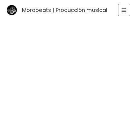
Ir
Morabeats | Producción musical
al
MA
contenido
ME