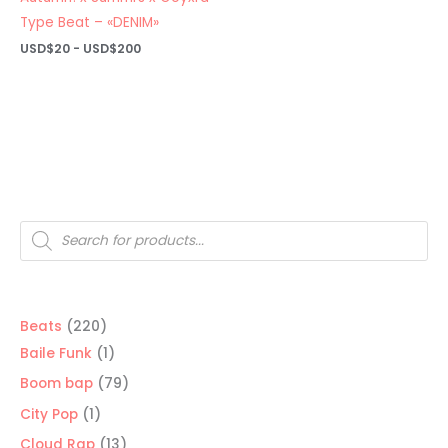
Type Beat – «DENIM»
Rango
USD$
20
-
USD$
200
de
precios:
desde
USD$20
hasta
USD$200
Búsqueda
de
productos
220
Beats
220
productos
1
Baile Funk
1
producto
79
Boom bap
79
productos
1
City Pop
1
producto
13
Cloud Rap
13