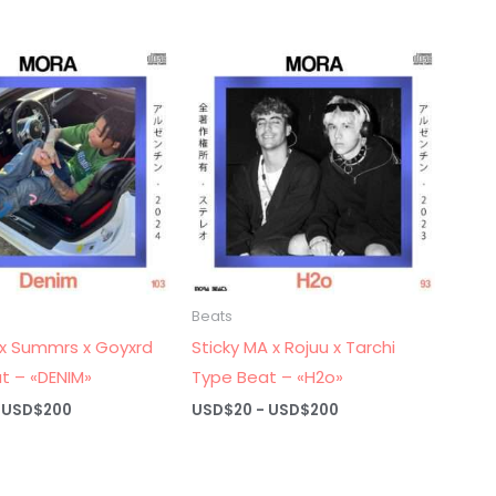
de
de
precios:
precios:
desde
desde
USD$20
USD$20
hasta
hasta
USD$200
USD$200
Beats
x Summrs x Goyxrd
Sticky MA x Rojuu x Tarchi
t – «DENIM»
Type Beat – «H2o»
Rango
Rango
USD$
200
USD$
20
-
USD$
200
de
de
precios:
precios:
desde
desde
USD$20
USD$20