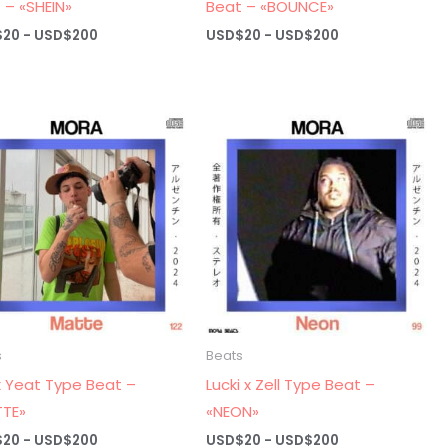
 – «SHEIN»
Beat – «BOUNCE»
Rango
Rango
$
20
-
USD$
200
USD$
20
-
USD$
200
de
de
precios:
precios:
desde
desde
USD$20
USD$20
hasta
hasta
USD$200
USD$200
s
Beats
 x Yeat Type Beat –
Lucki x Zell Type Beat –
TTE»
«NEON»
Rango
Rango
$
20
-
USD$
200
USD$
20
-
USD$
200