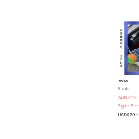
Beats
Autumn! 
Type Bea
USD$
20
-