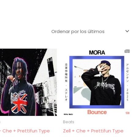
s
Beats
 + Che + Prettifun Type
Zell + Che + Prettifun Type