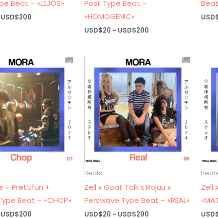
ype Beat – «LEJOS»
Post Type Beat –
Beat
«HOMOGENIC»
Rango
USD$
200
USD
de
Rango
USD$
20
-
USD$
200
precios:
de
desde
precios:
USD$20
desde
hasta
USD$20
USD$200
hasta
USD$200
Beats
Beat
e + Prettifun +
Zell x Goat Talk x Rojuu x
Zell
Type Beat – «CHOP»
Perswave Type Beat – «REAL»
«MA
Rango
Rango
USD$
200
USD$
20
-
USD$
200
USD