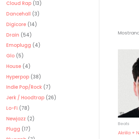
producto
13
Cloud Rap
13
productos
3
Dancehall
3
productos
14
Digicore
14
Mostrand
productos
54
Drain
54
productos
4
Emoplugg
4
productos
5
Glo
5
productos
4
House
4
productos
38
Hyperpop
38
productos
7
Indie Pop/Rock
7
productos
26
Jerk / Hoodtrap
26
productos
78
Lo-Fi
78
productos
2
Newjazz
2
Beats
productos
17
Plugg
17
Akriila 
productos