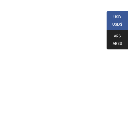
de
de
precios:
precios:
desde
desde
USD
USD$20
USD$20
hasta
hasta
USD$
USD$200
USD$200
ARS
ARS$