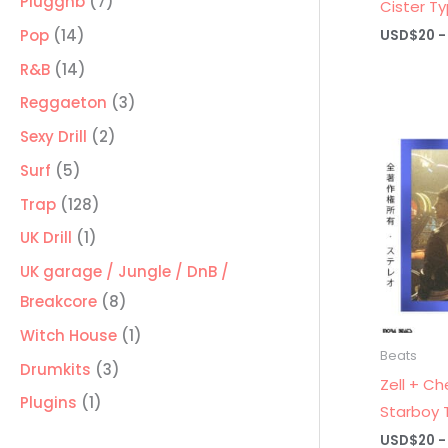
7
Pluggnb
7
Cister T
productos
14
Pop
14
USD$
20
-
productos
14
R&B
14
productos
3
Reggaeton
3
productos
2
Sexy Drill
2
productos
5
Surf
5
productos
128
Trap
128
productos
1
UK Drill
1
producto
UK garage / Jungle / DnB /
8
Breakcore
8
productos
1
Witch House
1
Beats
producto
3
Drumkits
3
Zell + Ch
productos
1
Plugins
1
Starboy 
producto
USD$
20
-