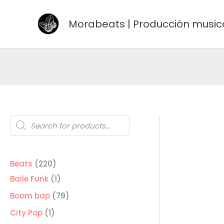
Ir
al
Morabeats | Producción music
contenido
Búsqueda
de
productos
220
Beats
220
productos
1
Baile Funk
1
producto
79
Boom bap
79
productos
1
City Pop
1