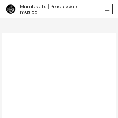
Ir
Morabeats | Producción
al
musical
MAI
contenido
MEN