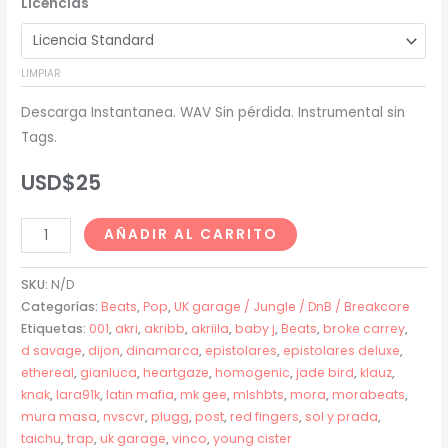
Licencias
precios:
desde
LIMPIAR
USD$20
Descarga Instantanea. WAV Sin pérdida. Instrumental sin
hasta
Tags.
USD$200
USD$
25
Akriila
AÑADIR AL CARRITO
+
NVSCVR
SKU:
N/D
+
Categorías:
Beats
,
Pop
,
UK garage / Jungle / DnB / Breakcore
Etiquetas:
001
,
akri
,
akribb
,
akriila
,
baby j
,
Beats
,
broke carrey
,
Young
d savage
,
dijon
,
dinamarca
,
epistolares
,
epistolares deluxe
,
Cister
ethereal
,
gianluca
,
heartgaze
,
homogenic
,
jade bird
,
klauz
,
Type
knak
,
lara91k
,
latin mafia
,
mk gee
,
mlshbts
,
mora
,
morabeats
,
Beat
mura masa
,
nvscvr
,
plugg
,
post
,
red fingers
,
sol y prada
,
-
taichu
,
trap
,
uk garage
,
vinco
,
young cister