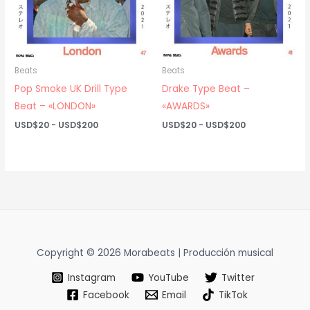
Beats
Beats
Pop Smoke UK Drill Type
Drake Type Beat –
Beat – «LONDON»
«AWARDS»
Rango
Rango
USD$
20
-
USD$
200
USD$
20
-
USD$
200
de
de
precios:
precios:
desde
desde
USD$20
USD$20
hasta
hasta
USD$200
USD$200
Copyright © 2026 Morabeats | Producción musical
Instagram
YouTube
Twitter
Facebook
Email
TikTok