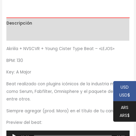
"LEJOS"
cantidad
Descripción
Información adicional
Akriila + NVSCVR + Young Cister Type Beat – «LEJOS»
BPM: 130
Key: A Major
Beat realizado con plugins icónicos de la industria musical,
USD
como Serum, Fabfilter, Omnisphere y el paquete de Waves,
USD$
entre otros.
ARS
Siempre agregar (prod. Mora) en el título de tu canción
ARS$
Preview del beat:
Reproductor