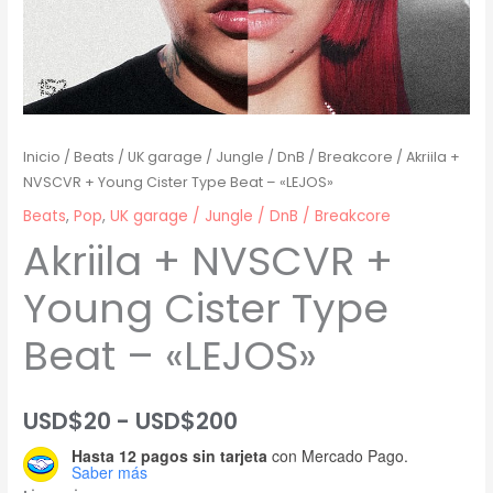
Inicio
/
Beats
/
UK garage / Jungle / DnB / Breakcore
/ Akriila +
NVSCVR + Young Cister Type Beat – «LEJOS»
Beats
,
Pop
,
UK garage / Jungle / DnB / Breakcore
Akriila + NVSCVR +
Young Cister Type
Beat – «LEJOS»
Rango
USD$
20
-
USD$
200
Hasta 12 pagos sin tarjeta
con Mercado Pago.
de
Saber más