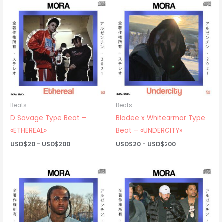
Beats
Beats
D Savage Type Beat –
Bladee x Whitearmor Type
«ETHEREAL»
Beat – «UNDERCITY»
Rango
Rango
USD$
20
-
USD$
200
USD$
20
-
USD$
200
de
de
precios:
precios:
desde
desde
USD$20
USD$20
hasta
hasta
USD$200
USD$200