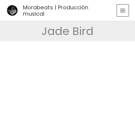
Ir
Morabeats | Producción
al
musical
MAI
contenido
MEN
Jade Bird