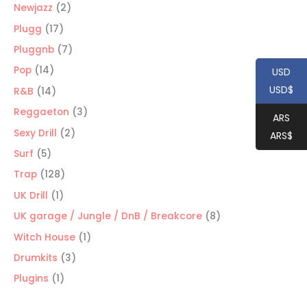
productos
2
Newjazz
2
productos
17
Plugg
17
productos
7
Pluggnb
7
productos
14
Pop
14
USD
productos
USD$
14
R&B
14
productos
3
Reggaeton
3
ARS
productos
2
Sexy Drill
2
ARS$
productos
5
Surf
5
productos
128
Trap
128
productos
1
UK Drill
1
producto
8
UK garage / Jungle / DnB / Breakcore
8
productos
1
Witch House
1
producto
3
Drumkits
3
productos
1
Plugins
1
producto