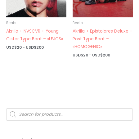
Beats
Beats
Akriila + NVSCVR + Young
Akriila + Epistolares Deluxe +
Cister Type Beat – «LEJOS»
Post Type Beat –
«HOMOGENIC»
Rango
USD$
20
-
USD$
200
de
Rango
USD$
20
-
USD$
200
precios:
de
desde
precios:
USD$20
desde
hasta
USD$20
USD$200
hasta
USD$200
Búsqueda
de
productos