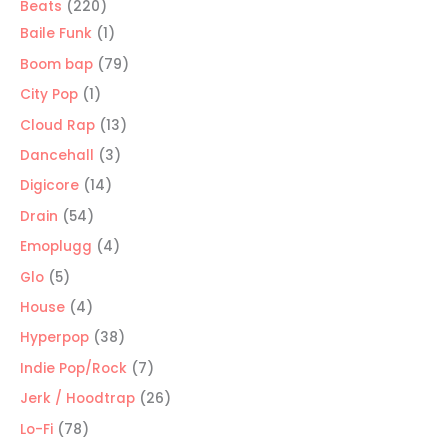
220
Beats
220
productos
1
Baile Funk
1
producto
79
Boom bap
79
productos
1
City Pop
1
producto
13
Cloud Rap
13
productos
3
Dancehall
3
productos
14
Digicore
14
productos
54
Drain
54
productos
4
Emoplugg
4
productos
5
Glo
5
productos
4
House
4
productos
38
Hyperpop
38
productos
7
Indie Pop/Rock
7
productos
26
Jerk / Hoodtrap
26
productos
78
Lo-Fi
78