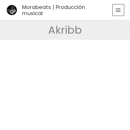
Ir
Morabeats | Producción
al
musical
MAI
contenido
MEN
Akribb