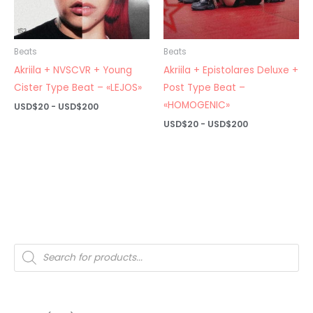
Beats
Beats
Akriila + NVSCVR + Young
Akriila + Epistolares Deluxe +
Cister Type Beat – «LEJOS»
Post Type Beat –
«HOMOGENIC»
Rango
USD$
20
-
USD$
200
de
Rango
USD$
20
-
USD$
200
precios:
de
desde
precios:
USD$20
desde
hasta
USD$20
USD$200
hasta
USD$200
Búsqueda
de
productos