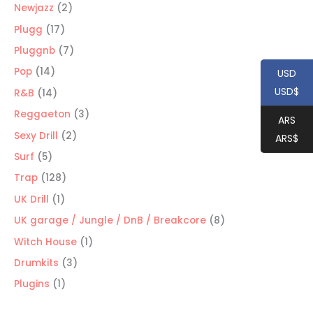
productos
2
Newjazz
2
productos
17
Plugg
17
productos
7
Pluggnb
7
productos
14
Pop
14
USD
productos
USD$
14
R&B
14
productos
3
Reggaeton
3
ARS
productos
2
Sexy Drill
2
ARS$
productos
5
Surf
5
productos
128
Trap
128
productos
1
UK Drill
1
producto
8
UK garage / Jungle / DnB / Breakcore
8
productos
1
Witch House
1
producto
3
Drumkits
3
productos
1
Plugins
1
producto