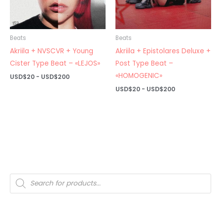
Beats
Beats
Akriila + NVSCVR + Young
Akriila + Epistolares Deluxe +
Cister Type Beat – «LEJOS»
Post Type Beat –
«HOMOGENIC»
Rango
USD$
20
-
USD$
200
de
Rango
USD$
20
-
USD$
200
precios:
de
desde
precios:
USD$20
desde
hasta
USD$20
USD$200
hasta
USD$200
Búsqueda
de
productos