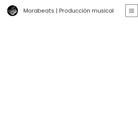
Ir
Morabeats | Producción musical
al
MA
contenido
ME