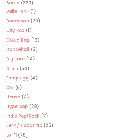
220
Beats
220
productos
1
Baile Funk
1
producto
79
Boom bap
79
productos
1
City Pop
1
producto
13
Cloud Rap
13
productos
3
Dancehall
3
productos
14
Digicore
14
productos
54
Drain
54
productos
4
Emoplugg
4
productos
5
Glo
5
productos
4
House
4
productos
38
Hyperpop
38
productos
7
Indie Pop/Rock
7
productos
26
Jerk / Hoodtrap
26
productos
78
Lo-Fi
78