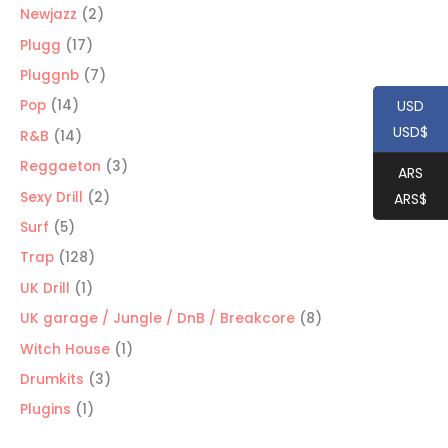
productos
2
Newjazz
2
productos
17
Plugg
17
productos
7
Pluggnb
7
productos
14
USD
Pop
14
USD$
productos
14
R&B
14
productos
3
Reggaeton
3
ARS
productos
2
Sexy Drill
2
ARS$
productos
5
Surf
5
productos
128
Trap
128
productos
1
UK Drill
1
producto
8
UK garage / Jungle / DnB / Breakcore
8
productos
1
Witch House
1
producto
3
Drumkits
3
productos
1
Plugins
1
producto