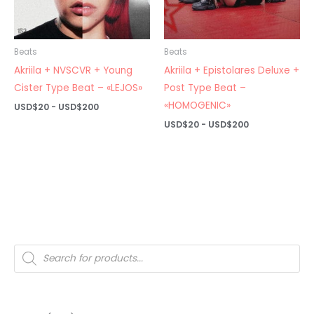
Beats
Beats
Akriila + NVSCVR + Young
Akriila + Epistolares Deluxe +
Cister Type Beat – «LEJOS»
Post Type Beat –
«HOMOGENIC»
Rango
USD$
20
-
USD$
200
de
Rango
USD$
20
-
USD$
200
precios:
de
desde
precios:
USD$20
desde
hasta
USD$20
USD$200
hasta
USD$200
Búsqueda
de
productos