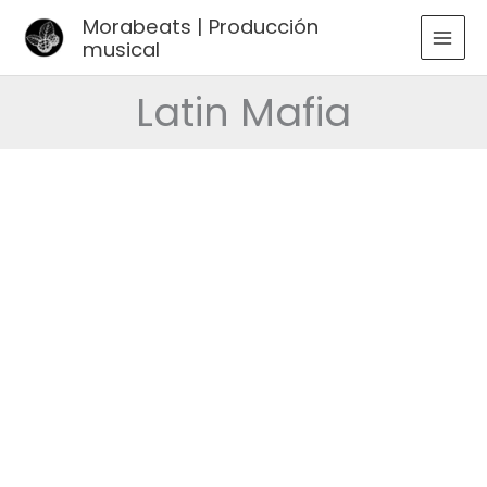
Ir
Morabeats | Producción
al
musical
MAI
contenido
MEN
Latin Mafia