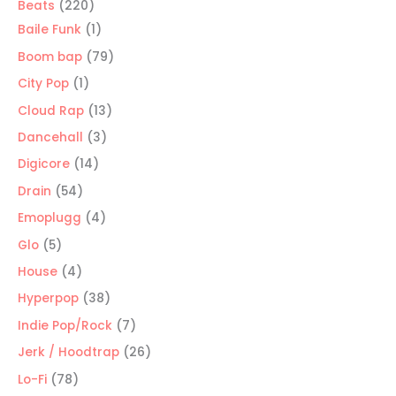
220
Beats
220
productos
1
Baile Funk
1
producto
79
Boom bap
79
productos
1
City Pop
1
producto
13
Cloud Rap
13
productos
3
Dancehall
3
productos
14
Digicore
14
productos
54
Drain
54
productos
4
Emoplugg
4
productos
5
Glo
5
productos
4
House
4
productos
38
Hyperpop
38
productos
7
Indie Pop/Rock
7
productos
26
Jerk / Hoodtrap
26
productos
78
Lo-Fi
78