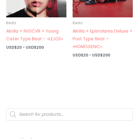
Beats
Beats
Akriila + NVSCVR + Young
Akriila + Epistolares Deluxe +
Cister Type Beat – «LEJOS»
Post Type Beat –
«HOMOGENIC»
Rango
USD$
20
-
USD$
200
de
Rango
USD$
20
-
USD$
200
precios:
de
desde
precios:
USD$20
desde
hasta
USD$20
USD$200
hasta
USD$200
Búsqueda
de
productos