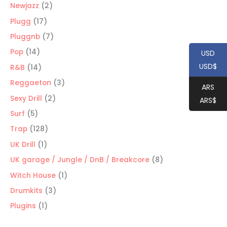
productos
2
Newjazz
2
productos
17
Plugg
17
productos
7
Pluggnb
7
productos
14
Pop
14
USD
productos
USD$
14
R&B
14
productos
3
Reggaeton
3
ARS
productos
2
Sexy Drill
2
ARS$
productos
5
Surf
5
productos
128
Trap
128
productos
1
UK Drill
1
producto
8
UK garage / Jungle / DnB / Breakcore
8
productos
1
Witch House
1
producto
3
Drumkits
3
productos
1
Plugins
1
producto