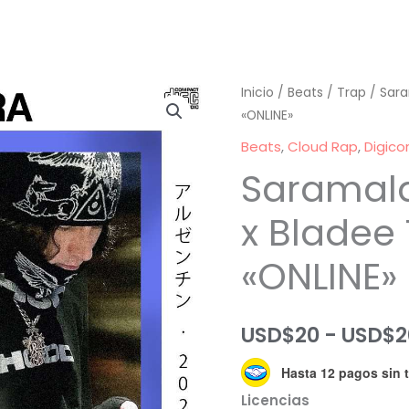
Inicio
/
Beats
/
Trap
/ Sara
«ONLINE»
Beats
,
Cloud Rap
,
Digico
Saramala
x Bladee
«ONLINE»
USD$
20
-
USD$
2
Hasta 12 pagos sin t
Licencias