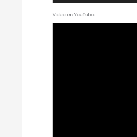
de
audio
Video en YouTube: