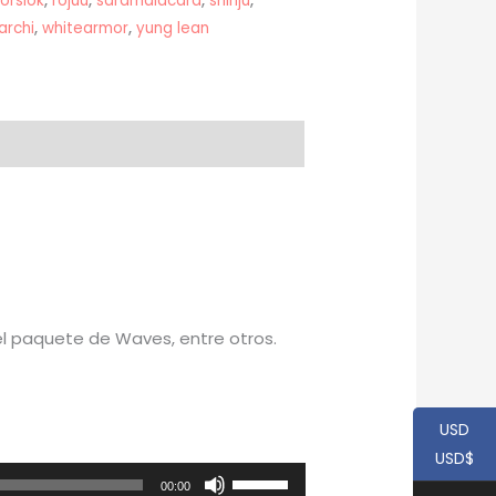
orslok
,
rojuu
,
saramalacara
,
shinju
,
archi
,
whitearmor
,
yung lean
 el paquete de Waves, entre otros.
USD
USD$
Utiliza
00:00