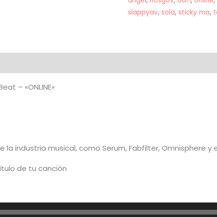
angel
,
nosgov
,
oaf1
,
online
,
"ONLINE"
slappyav
,
sola
,
sticky ma
,
t
cantidad
al
Beat – «ONLINE»
de la industria musical, como Serum, Fabfilter, Omnisphere y
ítulo de tu canción