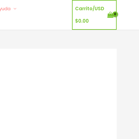
yuda
Carrito/
USD
$
0.00