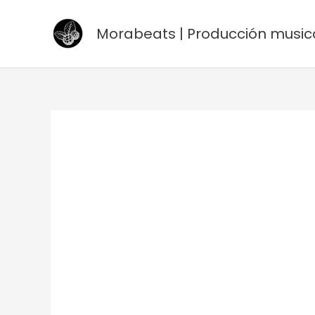
Ir
al
Morabeats | Producción music
contenido