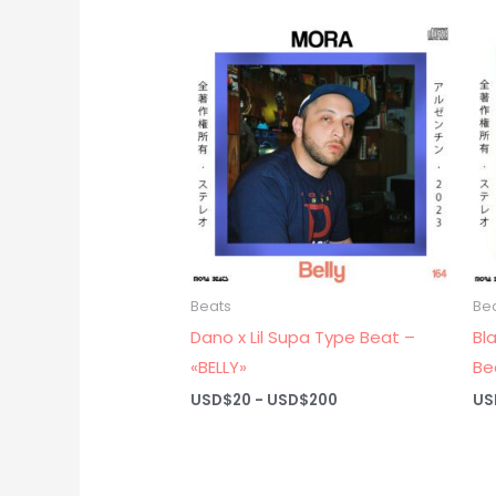
Beats
Be
Dano x Lil Supa Type Beat –
Bl
«BELLY»
Be
Rango
USD$
20
-
USD$
200
US
de
precios:
desde
USD$20
hasta