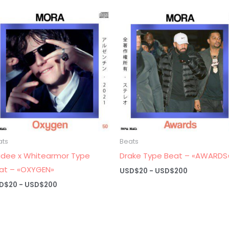
ats
Beats
adee x Whitearmor Type
Drake Type Beat – «AWARDS
at – «OXYGEN»
Rango
USD$
20
-
USD$
200
de
Rango
D$
20
-
USD$
200
precios:
de
desde
precios:
USD$20
desde
hasta
USD$20
USD$200
hasta