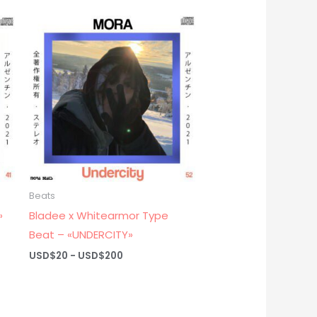
Beats
»
Bladee x Whitearmor Type
Beat – «UNDERCITY»
Rango
USD$
20
-
USD$
200
de
precios:
desde
USD$20
hasta