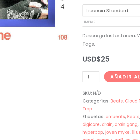
LIMPIAR
Descarga Instantanea. W
Tags.
USD$
25
Saramalacara
AÑADIR A
x
Rojuu
SKU:
N/D
x
Categorías:
Beats
,
Cloud 
Bladee
Trap
Etiquetas:
ambeats
,
Beats
Type
digicore
,
drain
,
drain gang
,
Beat
hyperpop
,
joven myke
,
lil 
-