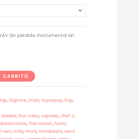
desde
USD$20
AV Sin pérdida. Instrumental sin
hasta
USD$200
L CARRITO
Rap
,
Digicore
,
Drain
,
Hyperpop
,
Pop
,
,
bladee
,
bon calso
,
capoxxo
,
chef c
,
dreamcache
,
fran laoren
,
humo
,
uzi vert
,
mda
,
mora
,
morabeats
,
nevo