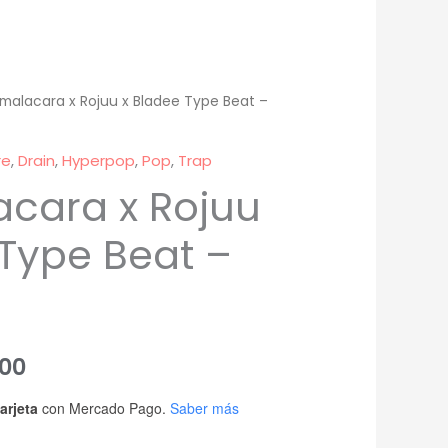
malacara x Rojuu x Bladee Type Beat –
re
,
Drain
,
Hyperpop
,
Pop
,
Trap
cara x Rojuu
 Type Beat –
Rango
00
de
arjeta
con Mercado Pago.
Saber más
precios: