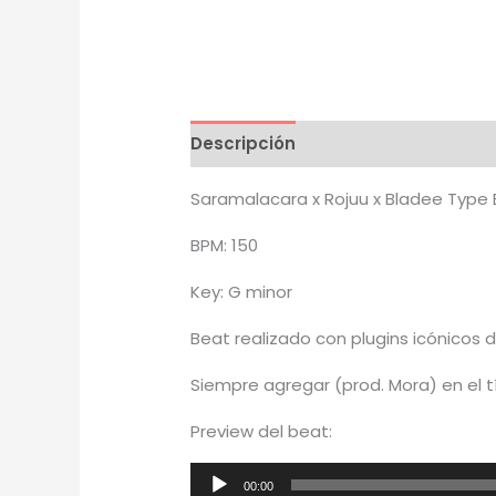
Descripción
Información adicion
Saramalacara x Rojuu x Bladee Type 
BPM: 150
Key: G minor
Beat realizado con plugins icónicos 
Siempre agregar (prod. Mora) en el t
Preview del beat:
Reproductor
00:00