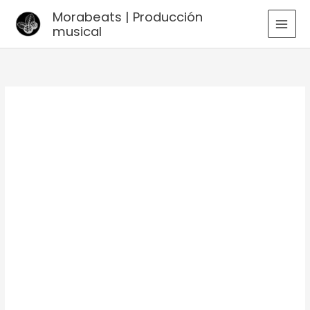
Ir
Morabeats | Producción
al
musical
MAI
contenido
MEN