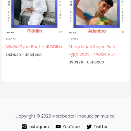
Beats
Beats
WizKid Type Beat – «RIDDIM»
Sticky M.A. x Royce Rolo
Type Beat – «ADENTRO»
Rango
USD$
20
-
USD$
200
de
Rango
USD$
20
-
USD$
200
precios:
de
desde
precios:
USD$20
desde
hasta
USD$20
USD$200
hasta
USD$200
Copyright © 2026 Morabeats | Producción musical
Instagram
YouTube
Twitter