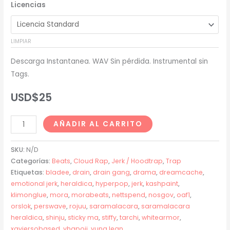
Licencias
precios:
desde
LIMPIAR
USD$20
Descarga Instantanea. WAV Sin pérdida. Instrumental sin
hasta
Tags.
USD$200
USD$
25
Xaviersobased
AÑADIR AL CARRITO
x
Nettspend
SKU:
N/D
x
Categorías:
Beats
,
Cloud Rap
,
Jerk / Hoodtrap
,
Trap
Etiquetas:
bladee
,
drain
,
drain gang
,
drama
,
dreamcache
,
Perswave
emotional jerk
,
heraldica
,
hyperpop
,
jerk
,
kashpaint
,
Type
klimonglue
,
mora
,
morabeats
,
nettspend
,
nosgov
,
oaf1
,
Beat
orslok
,
perswave
,
rojuu
,
saramalacara
,
saramalacara
-
heraldica
,
shinju
,
sticky ma
,
stiffy
,
tarchi
,
whitearmor
,
"DRAMA"
xaviersobased
,
yhapojj
,
yung lean