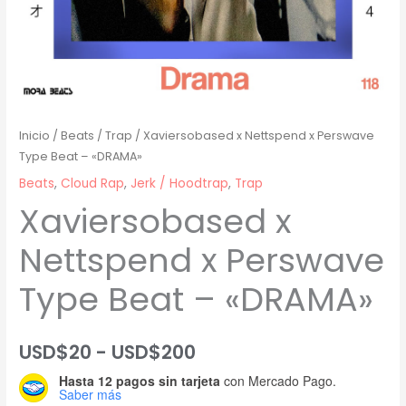
Inicio
/
Beats
/
Trap
/ Xaviersobased x Nettspend x Perswave
Type Beat – «DRAMA»
Beats
,
Cloud Rap
,
Jerk / Hoodtrap
,
Trap
Xaviersobased x
Nettspend x Perswave
Type Beat – «DRAMA»
Rango
USD$
20
-
USD$
200
Hasta 12 pagos sin tarjeta
con Mercado Pago.
de
Saber más