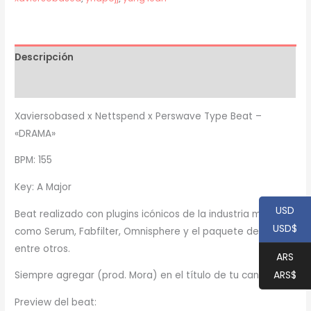
cantidad
Descripción
Información adicional
Xaviersobased x Nettspend x Perswave Type Beat –
«DRAMA»
BPM: 155
Key: A Major
USD
Beat realizado con plugins icónicos de la industria musical,
USD$
como Serum, Fabfilter, Omnisphere y el paquete de Waves,
entre otros.
ARS
ARS$
Siempre agregar (prod. Mora) en el título de tu canción
Preview del beat: