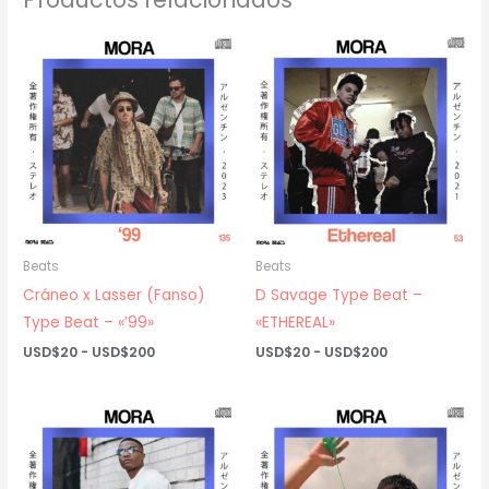
Beats
Beats
Cráneo x Lasser (Fanso)
D Savage Type Beat –
Type Beat – «’99»
«ETHEREAL»
Rango
Rango
USD$
20
-
USD$
200
USD$
20
-
USD$
200
de
de
precios:
precios:
desde
desde
USD$20
USD$20
hasta
hasta
USD$200
USD$200