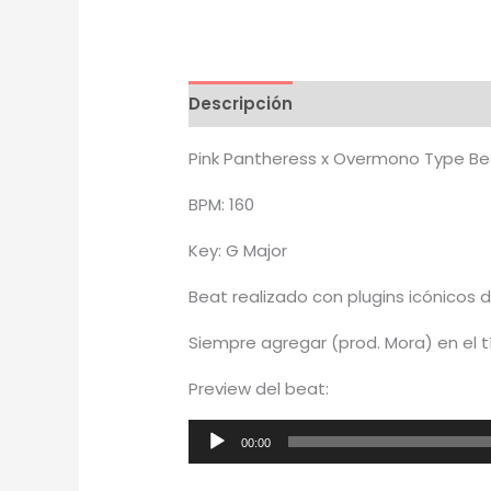
Descripción
Información adicion
Pink Pantheress x Overmono Type Be
BPM: 160
Key: G Major
Beat realizado con plugins icónicos 
Siempre agregar (prod. Mora) en el t
Preview del beat:
Reproductor
00:00
de