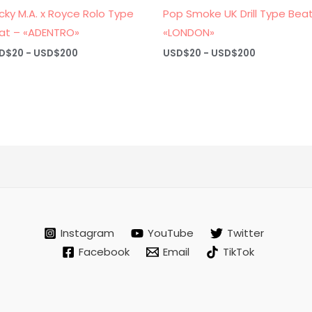
icky M.A. x Royce Rolo Type
Pop Smoke UK Drill Type Bea
at – «ADENTRO»
«LONDON»
Rango
Rango
D$
20
-
USD$
200
USD$
20
-
USD$
200
de
de
precios:
precios:
desde
desde
USD$20
USD$20
hasta
hasta
USD$200
USD$200
Instagram
YouTube
Twitter
Facebook
Email
TikTok