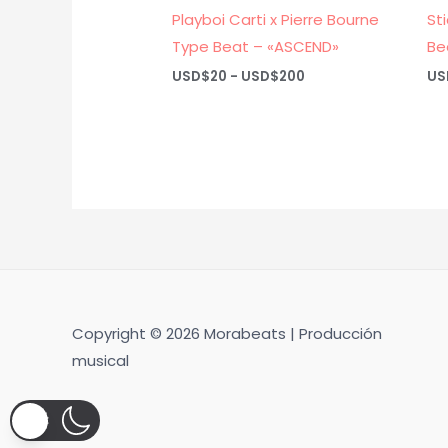
Playboi Carti x Pierre Bourne
St
Type Beat – «ASCEND»
Be
Rango
USD$
20
-
USD$
200
US
de
precios:
desde
USD$20
hasta
USD$200
Copyright © 2026 Morabeats | Producción
musical