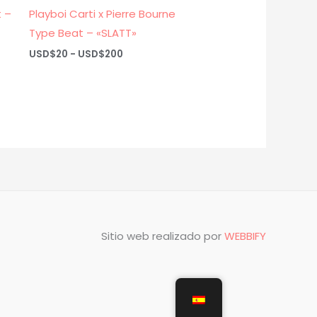
t –
Playboi Carti x Pierre Bourne
Type Beat – «SLATT»
Rango
USD$
20
-
USD$
200
de
precios:
desde
USD$20
hasta
USD$200
Sitio web realizado por
WEBBIFY