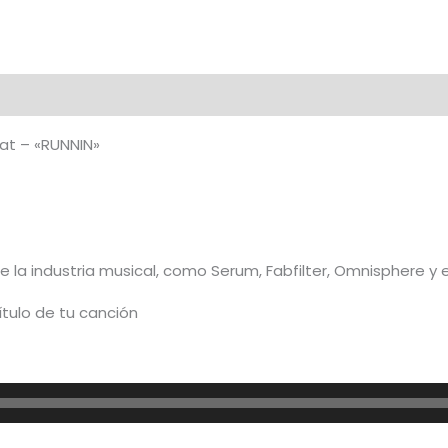
cantidad
al
at – «RUNNIN»
de la industria musical, como Serum, Fabfilter, Omnisphere y
ítulo de tu canción