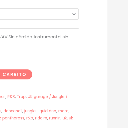
precios:
desde
USD$20
AV Sin pérdida. Instrumental sin
hasta
USD$200
L CARRITO
all
,
R&B
,
Trap
,
UK garage / Jungle /
s
,
dancehall
,
jungle
,
liquid dnb
,
mora
,
k pantheress
,
r&b
,
riddim
,
runnin
,
uk
,
uk