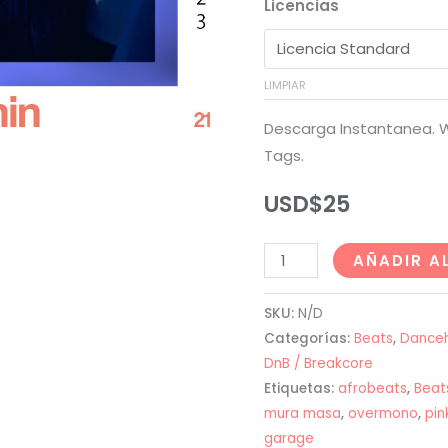
Licencias
LIMPIAR
Descarga Instantanea. W
Tags.
USD$
25
Pink
AÑADIR A
Pantheress
x
SKU:
N/D
Overmono
Categorías:
Beats
,
Danceh
Type
DnB / Breakcore
Etiquetas:
afrobeats
,
Beat
Beat
mura masa
,
overmono
,
pin
-
garage
"RUNNIN"