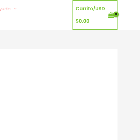
yuda
Carrito/
USD
$
0.00