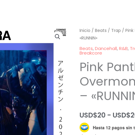
Inicio
/
Beats
/
Trap
/ Pink
«RUNNIN»
Beats
,
Dancehall
,
R&B
,
Tr
Breakcore
Pink Pant
Overmon
– «RUNNI
USD$
20
-
USD$
2
Hasta 12 pagos sin t