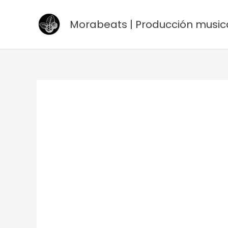
Ir
al
Morabeats | Producción music
contenido