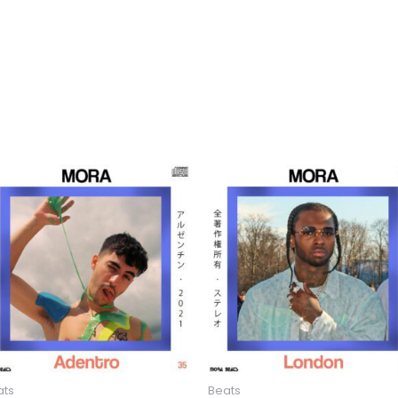
ats
Beats