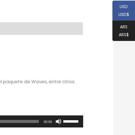
USD
USD$
ARS
ARS$
 el paquete de Waves, entre otros.
Utiliza
00:00
las