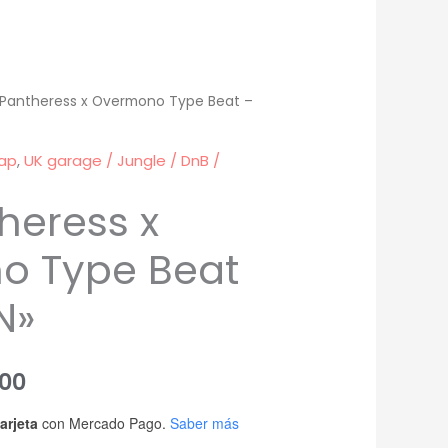
 Pantheress x Overmono Type Beat –
ap
,
UK garage / Jungle / DnB /
heress x
o Type Beat
N»
Rango
00
de
arjeta
con Mercado Pago.
Saber más