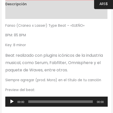
ARS$
Descripción
Información adicional
Fanso (Craneo x Lasser) Type Beat – «SUEÑO»
BPM: 85 BPM
Key: B minor
Beat realizado con plugins icónicos de la industria
musical, como Serum, Fabfilter, Omnisphere y el
paquete de Waves, entre otros.
Siempre agregar (prod. Mora) en el título de tu canción
Preview del beat:
Reproductor
00:00
00:00
de
audio