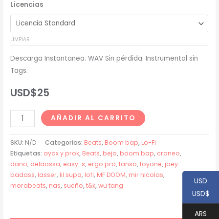
Licencias
precios:
desde
LIMPIAR
USD$20
Descarga Instantanea. WAV Sin pérdida. Instrumental sin
hasta
Tags.
USD$200
USD$
25
Fanso
AÑADIR AL CARRITO
(Craneo
x
SKU:
N/D
Categorías:
Beats
,
Boom bap
,
Lo-Fi
Lasser)
Etiquetas:
ayax y prok
,
Beats
,
bejo
,
boom bap
,
craneo
,
dano
,
delaossa
,
easy-s
,
ergo pro
,
fanso
,
foyone
,
joey
Type
badass
,
lasser
,
lil supa
,
lofi
,
MF DOOM
,
mir nicolas
,
Beat
USD
morabeats
,
nas
,
sueño
,
t&k
,
wu tang
-
USD$
"SUEÑO"
ARS
cantidad