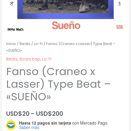
Inicio
/
Beats
/
Lo-Fi
/ Fanso (Craneo x Lasser) Type Beat –
«SUEÑO»
Beats
,
Boom bap
,
Lo-Fi
Fanso (Craneo x
Lasser) Type Beat –
«SUEÑO»
Rango
USD$
20
-
USD$
200
Hasta 12 pagos sin tarjeta
con Mercado Pago.
de
Saber más