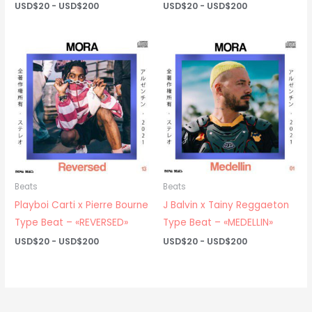
Rango
Rango
USD$
20
-
USD$
200
USD$
20
-
USD$
200
de
de
precios:
precios:
desde
desde
USD$20
USD$20
hasta
hasta
USD$200
USD$200
Beats
Beats
Playboi Carti x Pierre Bourne
J Balvin x Tainy Reggaeton
Type Beat – «REVERSED»
Type Beat – «MEDELLIN»
Rango
Rango
USD$
20
-
USD$
200
USD$
20
-
USD$
200
de
de
precios:
precios:
desde
desde
USD$20
USD$20
hasta
hasta
USD$200
USD$200