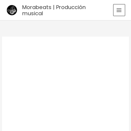
Ir
Morabeats | Producción
al
musical
MAI
contenido
MEN