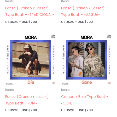
Beats
Beats
Fanso (Craneo x Lasser)
Fanso (Craneo x Lasser)
Type Beat – «TRADICIONAL»
Type Beat – «MAGUA»
Rango
Rango
USD$
20
-
USD$
200
USD$
20
-
USD$
200
de
de
precios:
precios:
desde
desde
USD$20
USD$20
hasta
hasta
USD$200
USD$200
Beats
Beats
Fanso (Craneo x Lasser)
Craneo x Bejo Type Beat –
Type Beat – «DIA»
«GONE»
Rango
Rango
USD$
20
-
USD$
200
USD$
20
-
USD$
200
de
de