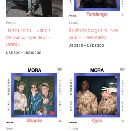
Beats
Beats
Tierras Raras + Dano +
Ill Pekeño x Ergo Pro Type
Cerounno Type Beat –
Beat – «FANDANGO»
«BIRDS»
Rango
USD$
20
-
USD$
200
de
Rango
USD$
20
-
USD$
200
precios:
de
desde
precios:
USD$20
desde
hasta
USD$20
USD$200
hasta
USD$200
Beats
Beats