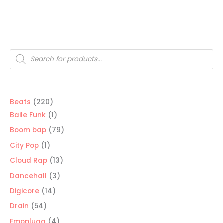
Búsqueda
de
productos
220
Beats
220
productos
1
Baile Funk
1
producto
79
Boom bap
79
productos
1
City Pop
1
producto
13
Cloud Rap
13
productos
3
Dancehall
3
productos
14
Digicore
14
productos
54
Drain
54
productos
4
Emoplugg
4