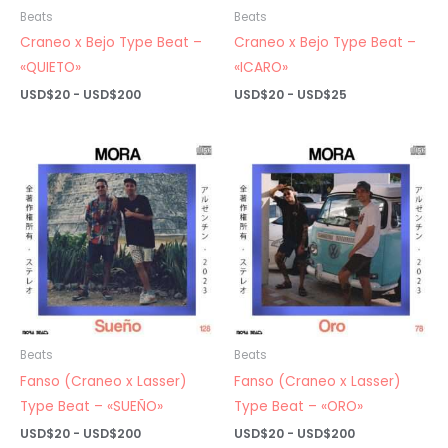
Beats
Beats
Craneo x Bejo Type Beat –
Craneo x Bejo Type Beat –
«QUIETO»
«ICARO»
Rango
Rango
USD$
20
-
USD$
200
USD$
20
-
USD$
25
de
de
precios:
precios:
desde
desde
USD$20
USD$20
hasta
hasta
USD$200
USD$25
Beats
Beats
Fanso (Craneo x Lasser)
Fanso (Craneo x Lasser)
Type Beat – «SUEÑO»
Type Beat – «ORO»
Rango
Rango
USD$
20
-
USD$
200
USD$
20
-
USD$
200