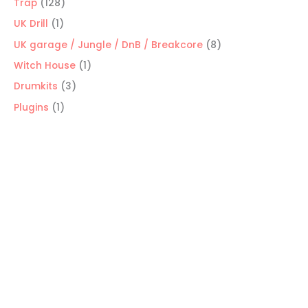
128
Trap
128
productos
1
UK Drill
1
producto
8
UK garage / Jungle / DnB / Breakcore
8
productos
1
Witch House
1
producto
3
Drumkits
3
productos
1
Plugins
1
producto