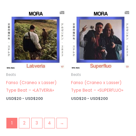
de
de
precios:
precios:
desde
desde
USD$20
USD$20
hasta
hasta
USD$200
USD$200
Beats
Beats
Fanso (Craneo x Lasser)
Fanso (Craneo x Lasser)
Type Beat – «LATVERIA»
Type Beat – «SUPERFLUO»
Rango
Rango
USD$
20
-
USD$
200
USD$
20
-
USD$
200
de
de
precios:
precios:
desde
desde
USD$20
USD$20
hasta
hasta
1
2
3
4
→
USD$200
USD$200