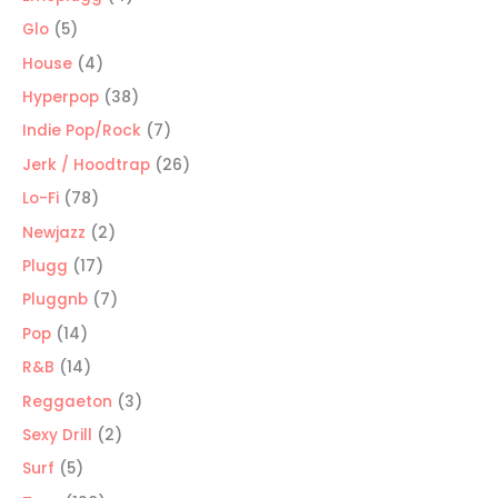
productos
5
Glo
5
productos
4
House
4
productos
38
Hyperpop
38
productos
7
Indie Pop/Rock
7
productos
26
Jerk / Hoodtrap
26
productos
78
Lo-Fi
78
productos
2
Newjazz
2
productos
17
Plugg
17
productos
7
Pluggnb
7
productos
14
Pop
14
productos
14
R&B
14
productos
3
Reggaeton
3
productos
2
Sexy Drill
2
productos
5
Surf
5
productos