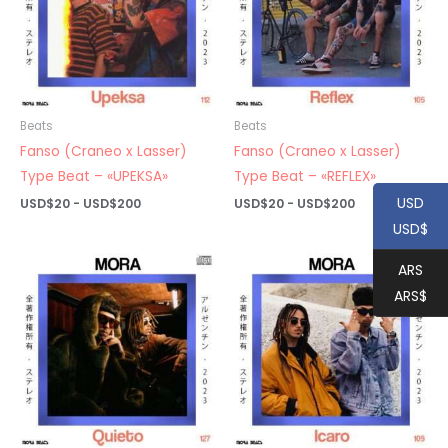
Beats
Beats
Fanso (Craneo x Lasser)
Fanso (Craneo x Lasser)
Type Beat – «UPEKSA»
Type Beat – «REFLEX»
USD
Rango
Rango
USD$
20
-
USD$
200
USD$
20
-
USD$
200
de
de
USD$
precios:
precios:
desde
desde
USD$20
USD$20
ARS
hasta
hasta
ARS$
USD$200
USD$200