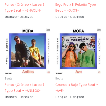
Fanso (Cráneo x Lasser)
Ergo Pro x Ill Pekeño Type
Type Beat – «SHAOLIN»
Beat – «OJOS»
Rango
Rango
USD$
20
-
USD$
200
USD$
20
-
USD$
200
de
de
precios:
precios:
desde
desde
USD$20
USD$20
hasta
hasta
USD$200
USD$200
Beats
Beats
Fanso (Cráneo x Lasser)
Craneo x Bejo Type Beat –
Type Beat – «ANILLOS»
«AVE»
Rango
Rango
USD$
20
-
USD$
200
USD$
20
-
USD$
200
de
de
precios:
precios: