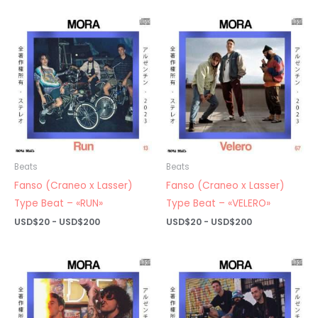
precios:
precios:
desde
desde
USD$20
USD$20
hasta
hasta
USD$200
USD$200
Beats
Beats
Fanso (Craneo x Lasser)
Fanso (Craneo x Lasser)
Type Beat – «RUN»
Type Beat – «VELERO»
Rango
Rango
USD$
20
-
USD$
200
USD$
20
-
USD$
200
de
de
precios:
precios:
desde
desde
USD$20
USD$20
hasta
hasta
USD$200
USD$200