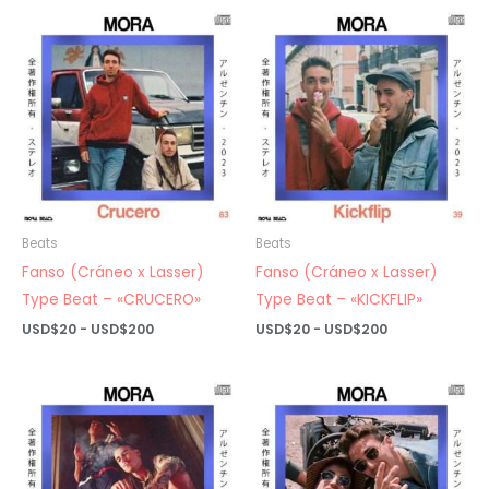
desde
desde
USD$20
USD$20
hasta
hasta
USD$200
USD$200
Beats
Beats
Fanso (Cráneo x Lasser)
Fanso (Cráneo x Lasser)
Type Beat – «CRUCERO»
Type Beat – «KICKFLIP»
Rango
Rango
USD$
20
-
USD$
200
USD$
20
-
USD$
200
de
de
precios:
precios:
desde
desde
USD$20
USD$20
hasta
hasta
USD$200
USD$200