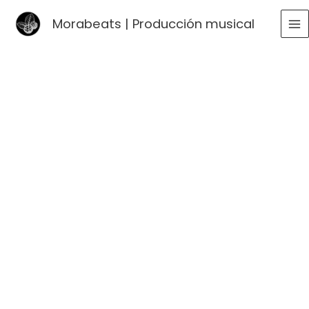
Ir
Morabeats | Producción musical
al
MA
contenido
ME