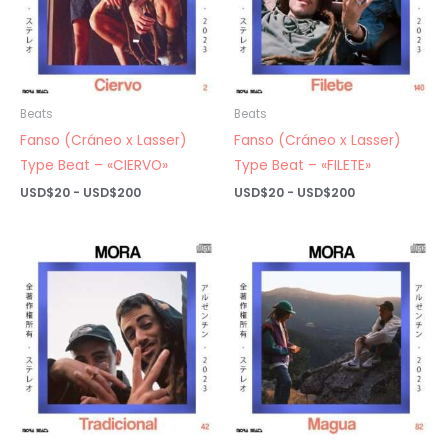
Beats
Beats
Fanso (Cráneo x Lasser)
Fanso (Cráneo x Lasser)
Type Beat – «CIERVO»
Type Beat – «FILETE»
Rango
Rango
USD$
20
-
USD$
200
USD$
20
-
USD$
200
de
de
precios:
precios:
desde
desde
USD$20
USD$20
hasta
hasta
USD$200
USD$200