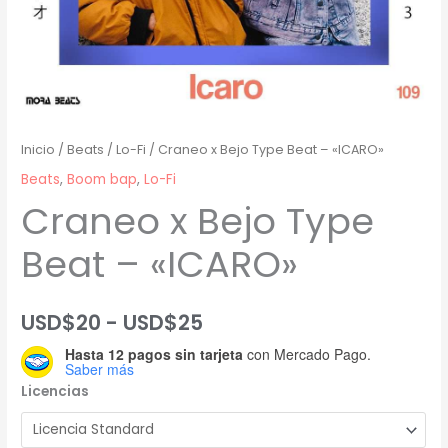
Inicio
/
Beats
/
Lo-Fi
/ Craneo x Bejo Type Beat – «ICARO»
Beats
,
Boom bap
,
Lo-Fi
Craneo x Bejo Type
Beat – «ICARO»
Rango
USD$
20
-
USD$
25
Hasta 12 pagos sin tarjeta
con Mercado Pago.
de
Saber más
Licencias
precios:
desde