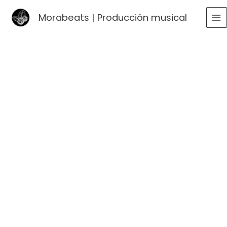
Ir
Morabeats | Producción musical
al
MA
contenido
ME