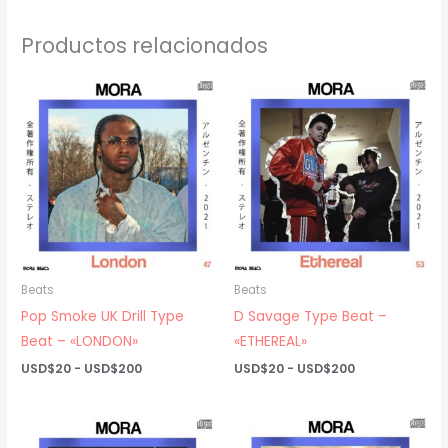
Productos relacionados
Beats
Beats
Pop Smoke UK Drill Type
D Savage Type Beat –
Beat – «LONDON»
«ETHEREAL»
Rango
Rango
USD$
20
-
USD$
200
USD$
20
-
USD$
200
de
de
precios:
precios:
desde
desde
USD$20
USD$20
hasta
hasta