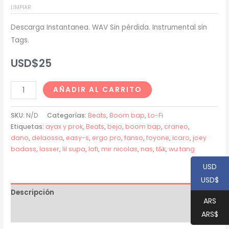
LIMPIAR
USD$20
Descarga Instantanea. WAV Sin pérdida. Instrumental sin
hasta
Tags.
USD$25
USD$
25
Craneo
AÑADIR AL CARRITO
x
Bejo
SKU:
N/D
Categorías:
Beats
,
Boom bap
,
Lo-Fi
Type
Etiquetas:
ayax y prok
,
Beats
,
bejo
,
boom bap
,
craneo
,
dano
,
delaossa
,
easy-s
,
ergo pro
,
fanso
,
foyone
,
icaro
,
joey
Beat
badass
,
lasser
,
lil supa
,
lofi
,
mir nicolas
,
nas
,
t&k
,
wu tang
-
"ICARO"
USD
cantidad
USD$
Descripción
ARS
Información adicional
ARS$