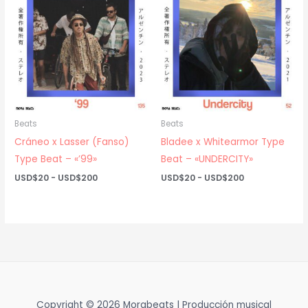
USD$200
USD$200
Beats
Beats
Cráneo x Lasser (Fanso)
Bladee x Whitearmor Type
Type Beat – «’99»
Beat – «UNDERCITY»
Rango
Rango
USD$
20
-
USD$
200
USD$
20
-
USD$
200
de
de
precios:
precios:
desde
desde
USD$20
USD$20
hasta
hasta
USD$200
USD$200
Copyright © 2026 Morabeats | Producción musical