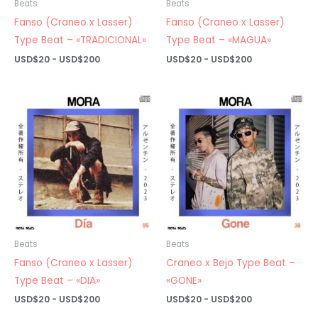
Beats
Beats
Fanso (Craneo x Lasser)
Fanso (Craneo x Lasser)
Type Beat – «TRADICIONAL»
Type Beat – «MAGUA»
Rango
Rango
USD$
20
-
USD$
200
USD$
20
-
USD$
200
de
de
precios:
precios:
desde
desde
USD$20
USD$20
hasta
hasta
USD$200
USD$200
Beats
Beats
Fanso (Craneo x Lasser)
Craneo x Bejo Type Beat –
Type Beat – «DIA»
«GONE»
Rango
Rango
USD$
20
-
USD$
200
USD$
20
-
USD$
200
de
de