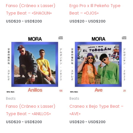
Fanso (Cráneo x Lasser)
Ergo Pro x Ill Pekeño Type
Type Beat – «SHAOLIN»
Beat – «OJOS»
Rango
Rango
USD$
20
-
USD$
200
USD$
20
-
USD$
200
de
de
precios:
precios:
desde
desde
USD$20
USD$20
hasta
hasta
USD$200
USD$200
Beats
Beats
Fanso (Cráneo x Lasser)
Craneo x Bejo Type Beat –
Type Beat – «ANILLOS»
«AVE»
Rango
Rango
USD$
20
-
USD$
200
USD$
20
-
USD$
200
de
de
precios:
precios: