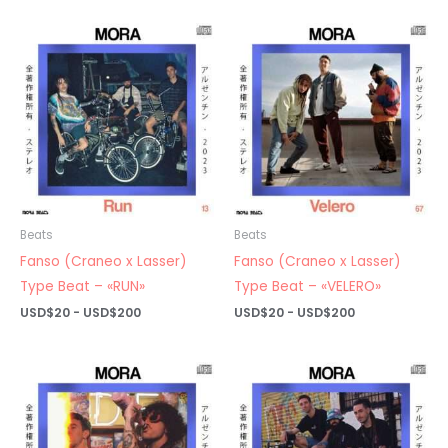
precios:
precios:
desde
desde
USD$20
USD$20
hasta
hasta
USD$200
USD$200
Beats
Beats
Fanso (Craneo x Lasser)
Fanso (Craneo x Lasser)
Type Beat – «RUN»
Type Beat – «VELERO»
Rango
Rango
USD$
20
-
USD$
200
USD$
20
-
USD$
200
de
de
precios:
precios:
desde
desde
USD$20
USD$20
hasta
hasta
USD$200
USD$200