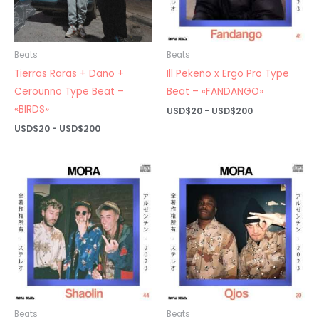
Beats
Beats
Tierras Raras + Dano +
Ill Pekeño x Ergo Pro Type
Cerounno Type Beat –
Beat – «FANDANGO»
«BIRDS»
Rango
USD$
20
-
USD$
200
de
Rango
USD$
20
-
USD$
200
precios:
de
desde
precios:
USD$20
desde
hasta
USD$20
USD$200
hasta
USD$200
Beats
Beats