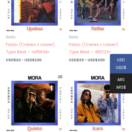
Beats
Beats
Fanso (Craneo x Lasser)
Fanso (Craneo x Lasser)
Type Beat – «UPEKSA»
Type Beat – «REFLEX»
USD
Rango
Rango
USD$
20
-
USD$
200
USD$
20
-
USD$
200
de
de
USD$
precios:
precios:
desde
desde
USD$20
USD$20
ARS
hasta
hasta
ARS$
USD$200
USD$200