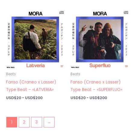
de
de
precios:
precios:
desde
desde
USD$20
USD$20
hasta
hasta
USD$200
USD$200
Beats
Beats
Fanso (Craneo x Lasser)
Fanso (Craneo x Lasser)
Type Beat – «LATVERIA»
Type Beat – «SUPERFLUO»
Rango
Rango
USD$
20
-
USD$
200
USD$
20
-
USD$
200
de
de
precios:
precios:
desde
desde
USD$20
USD$20
hasta
hasta
1
2
3
→
USD$200
USD$200