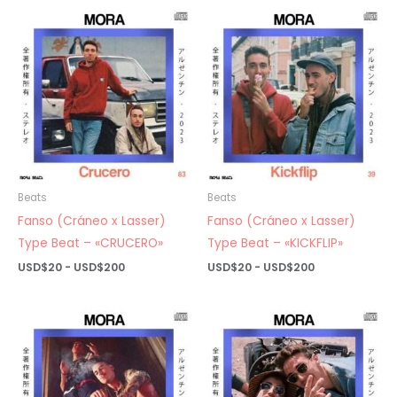
desde
desde
USD$20
USD$20
hasta
hasta
USD$200
USD$200
Beats
Beats
Fanso (Cráneo x Lasser)
Fanso (Cráneo x Lasser)
Type Beat – «CRUCERO»
Type Beat – «KICKFLIP»
Rango
Rango
USD$
20
-
USD$
200
USD$
20
-
USD$
200
de
de
precios:
precios:
desde
desde
USD$20
USD$20
hasta
hasta
USD$200
USD$200