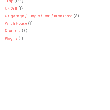
128
Trap
128
productos
1
UK Drill
1
producto
8
UK garage / Jungle / DnB / Breakcore
8
productos
1
Witch House
1
producto
3
Drumkits
3
productos
1
Plugins
1
producto