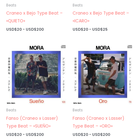
Beats
Beats
Craneo x Bejo Type Beat –
Craneo x Bejo Type Beat –
«QUIETO»
«ICARO»
Rango
Rango
USD$
20
-
USD$
200
USD$
20
-
USD$
25
de
de
precios:
precios:
desde
desde
USD$20
USD$20
hasta
hasta
USD$200
USD$25
Beats
Beats
Fanso (Craneo x Lasser)
Fanso (Craneo x Lasser)
Type Beat – «SUEÑO»
Type Beat – «ORO»
Rango
Rango
USD$
20
-
USD$
200
USD$
20
-
USD$
200