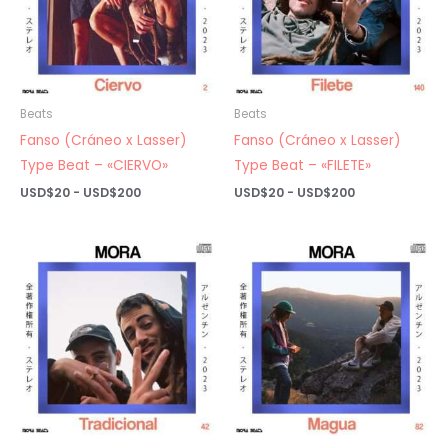
Beats
Beats
Fanso (Cráneo x Lasser)
Fanso (Cráneo x Lasser)
Type Beat – «CIERVO»
Type Beat – «FILETE»
Rango
Rango
USD$
20
-
USD$
200
USD$
20
-
USD$
200
de
de
precios:
precios:
desde
desde
USD$20
USD$20
hasta
hasta
USD$200
USD$200