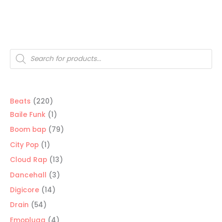
Búsqueda
de
productos
220
Beats
220
productos
1
Baile Funk
1
producto
79
Boom bap
79
productos
1
City Pop
1
producto
13
Cloud Rap
13
productos
3
Dancehall
3
productos
14
Digicore
14
productos
54
Drain
54
productos
4
Emoplugg
4