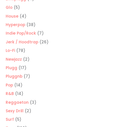
productos
5
Glo
5
productos
4
House
4
productos
38
Hyperpop
38
productos
7
Indie Pop/Rock
7
productos
26
Jerk / Hoodtrap
26
productos
78
Lo-Fi
78
productos
2
Newjazz
2
productos
17
Plugg
17
productos
7
Pluggnb
7
productos
14
Pop
14
productos
14
R&B
14
productos
3
Reggaeton
3
productos
2
Sexy Drill
2
productos
5
Surf
5
productos