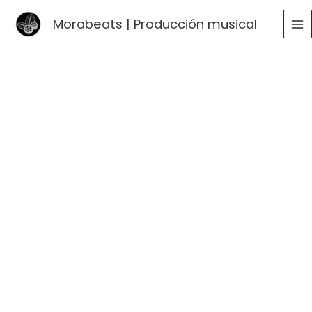
Ir
Morabeats | Producción musical
al
MA
contenido
ME