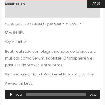
ARS$
Descripción
Información adicional
Fanso (Cráneo x Lasser) Type Beat – «KICKFLIP»
BPM: 84 BPM
Key: F# minor
Beat realizado con plugins icónicos de la industria
musical, como Serum, Fabfilter, Omnisphere y el
paquete de Waves, entre otros.
Siempre agregar (prod. Mora) en el título de tu canción
Preview del beat:
Reproductor
00:00
00:00
de
audio