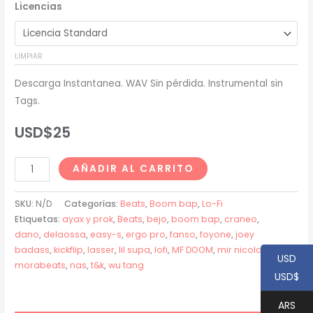
Licencias
precios:
desde
LIMPIAR
USD$20
Descarga Instantanea. WAV Sin pérdida. Instrumental sin
hasta
Tags.
USD$200
USD$
25
Fanso
AÑADIR AL CARRITO
(Cráneo
x
SKU:
N/D
Categorías:
Beats
,
Boom bap
,
Lo-Fi
Lasser)
Etiquetas:
ayax y prok
,
Beats
,
bejo
,
boom bap
,
craneo
,
dano
,
delaossa
,
easy-s
,
ergo pro
,
fanso
,
foyone
,
joey
Type
badass
,
kickflip
,
lasser
,
lil supa
,
lofi
,
MF DOOM
,
mir nicolas
,
Beat
USD
morabeats
,
nas
,
t&k
,
wu tang
-
USD$
"KICKFLIP"
ARS
cantidad