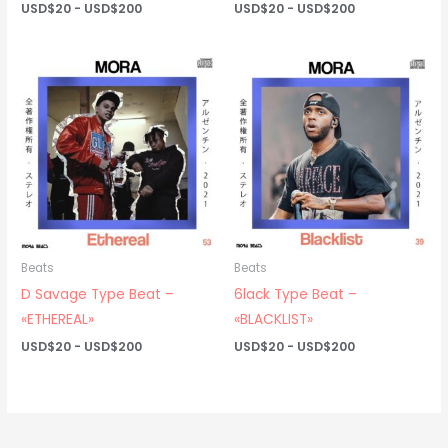
Rango
Rango
USD$
20
-
USD$
200
USD$
20
-
USD$
200
de
de
precios:
precios:
desde
desde
USD$20
USD$20
hasta
hasta
USD$200
USD$200
Beats
Beats
D Savage Type Beat –
6lack Type Beat –
«ETHEREAL»
«BLACKLIST»
Rango
Rango
USD$
20
-
USD$
200
USD$
20
-
USD$
200
de
de
precios:
precios:
desde
desde
USD$20
USD$20
hasta
hasta
USD$200
USD$200