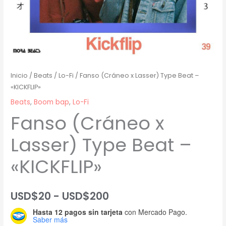
Inicio
/
Beats
/
Lo-Fi
/ Fanso (Cráneo x Lasser) Type Beat –
«KICKFLIP»
Beats
,
Boom bap
,
Lo-Fi
Fanso (Cráneo x
Lasser) Type Beat –
«KICKFLIP»
Rango
USD$
20
-
USD$
200
Hasta 12 pagos sin tarjeta
con Mercado Pago.
de
Saber más