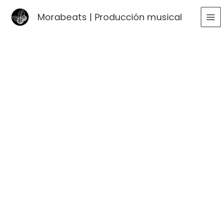
Ir
Morabeats | Producción musical
al
MA
contenido
ME