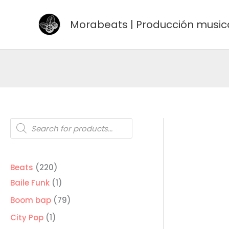
Ir
al
Morabeats | Producción music
contenido
Búsqueda
de
productos
220
Beats
220
productos
1
Baile Funk
1
producto
79
Boom bap
79
productos
1
City Pop
1