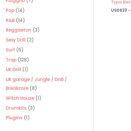
7
Pluggnb
7
Type Bea
productos
14
Pop
14
USD$
20
-
productos
14
R&B
14
productos
3
Reggaeton
3
productos
2
Sexy Drill
2
productos
5
Surf
5
productos
128
Trap
128
productos
1
UK Drill
1
producto
UK garage / Jungle / DnB /
8
Breakcore
8
productos
1
Witch House
1
producto
3
Drumkits
3
productos
1
Plugins
1
producto