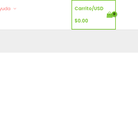
yuda
Carrito/
USD
$
0.00