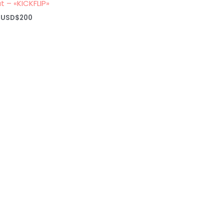
t – «KICKFLIP»
Rango
USD$
200
de
precios:
desde
USD$20
hasta
USD$200