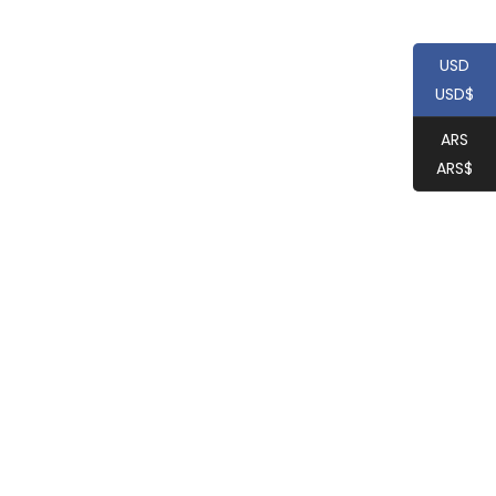
USD
USD$
ARS
ARS$