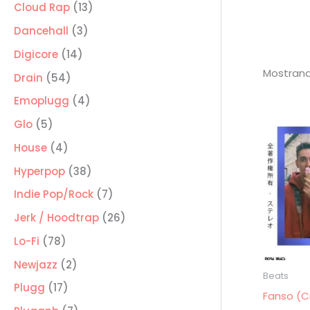
producto
13
Cloud Rap
13
productos
3
Dancehall
3
productos
14
Digicore
14
Mostrand
productos
54
Drain
54
productos
4
Emoplugg
4
productos
5
Glo
5
productos
4
House
4
productos
38
Hyperpop
38
productos
7
Indie Pop/Rock
7
productos
26
Jerk / Hoodtrap
26
productos
78
Lo-Fi
78
productos
2
Newjazz
2
Beats
productos
17
Plugg
17
Fanso (C
productos