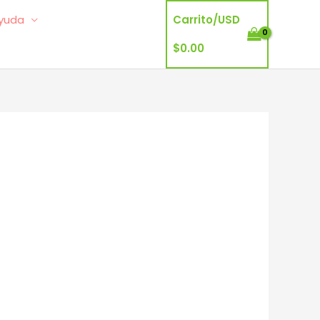
yuda
Carrito/
USD
$
0.00