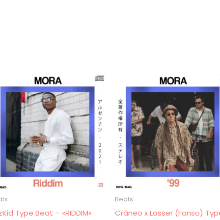
ats
Beats
zKid Type Beat – «RIDDIM»
Cráneo x Lasser (Fanso) Typ