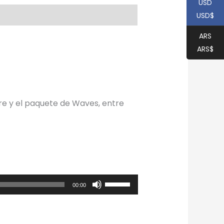
USD
USD$
ARS
ARS$
ere y el paquete de Waves, entre
Utiliza
00:00
las
teclas
de