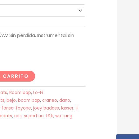
desde
USD$20
AV Sin pérdida. Instrumental sin
hasta
USD$200
L CARRITO
ats
,
Boom bap
,
Lo-Fi
ts
,
bejo
,
boom bap
,
craneo
,
dano
,
,
fanso
,
foyone
,
joey badass
,
lasser
,
lil
beats
,
nas
,
superfluo
,
t&k
,
wu tang