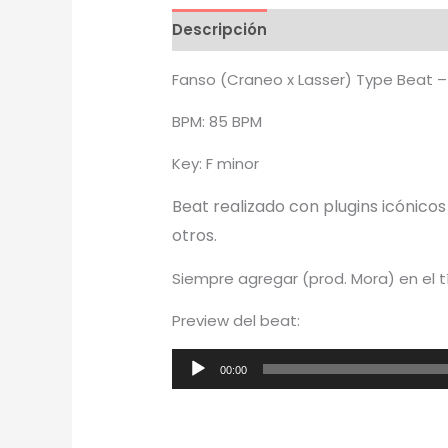
Descripción
Información adicion
Fanso (Craneo x Lasser) Type Beat 
BPM: 85 BPM
Key: F minor
Beat realizado con plugins icónico
otros.
Siempre agregar (prod. Mora) en el t
Preview del beat:
Reproductor
00:00
de
audio