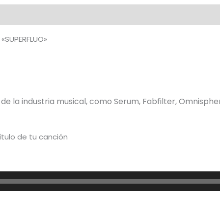
cantidad
al
– «SUPERFLUO»
s de la industria musical, como Serum, Fabfilter, Omnisph
ítulo de tu canción