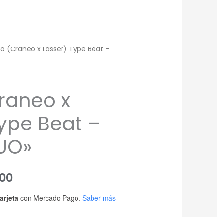
o (Craneo x Lasser) Type Beat –
raneo x
Type Beat –
UO»
Rango
00
de
arjeta
con Mercado Pago.
Saber más
precios: