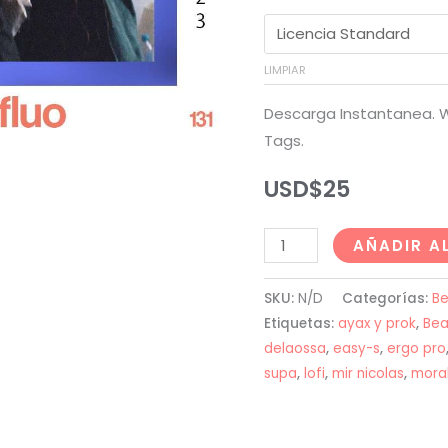
LIMPIAR
Descarga Instantanea. W
Tags.
USD$
25
Fanso
AÑADIR A
(Craneo
x
SKU:
N/D
Categorías:
Be
Lasser)
Etiquetas:
ayax y prok
,
Bea
Type
delaossa
,
easy-s
,
ergo pro
supa
,
lofi
,
mir nicolas
,
mora
Beat
-
"SUPERFLUO"