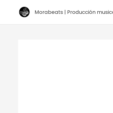
Ir
al
Morabeats | Producción music
contenido