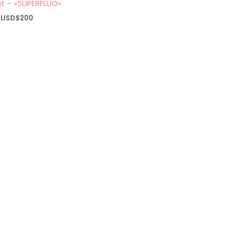
t – «SUPERFLUO»
Rango
USD$
200
de
precios:
desde
USD$20
hasta
USD$200