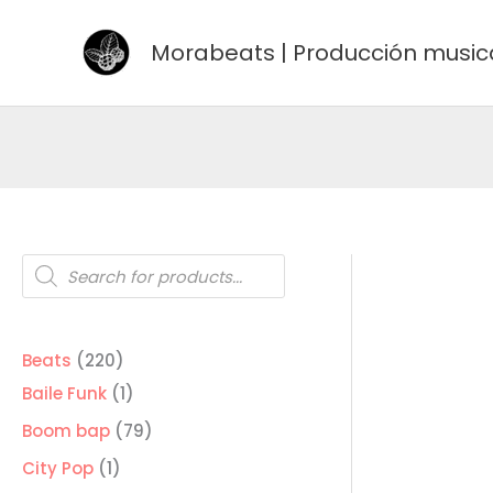
Ir
al
Morabeats | Producción music
contenido
Búsqueda
de
productos
220
Beats
220
productos
1
Baile Funk
1
producto
79
Boom bap
79
productos
1
City Pop
1