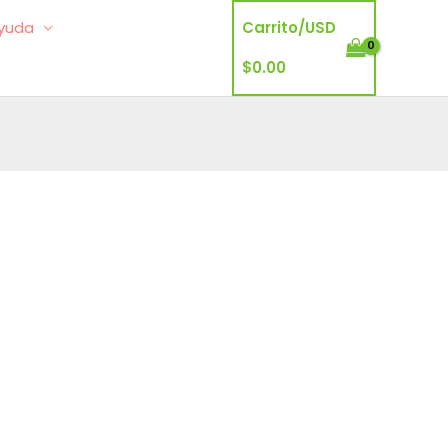
yuda
Carrito/
USD
$
0.00