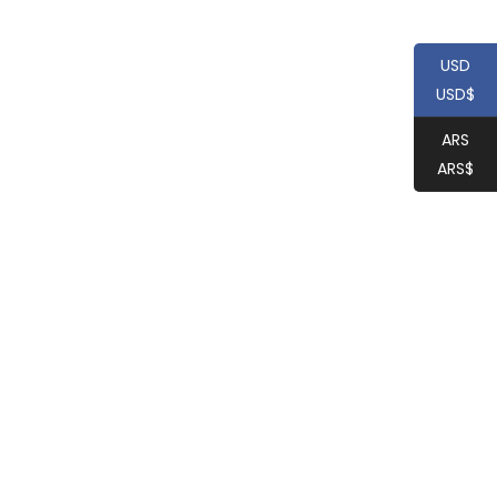
USD
USD$
ARS
ARS$