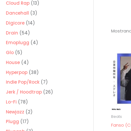
producto
13
Cloud Rap
13
productos
3
Dancehall
3
productos
14
Digicore
14
Mostrand
productos
54
Drain
54
productos
4
Emoplugg
4
productos
5
Glo
5
productos
4
House
4
productos
38
Hyperpop
38
productos
7
Indie Pop/Rock
7
productos
26
Jerk / Hoodtrap
26
productos
78
Lo-Fi
78
productos
2
Newjazz
2
Beats
productos
17
Plugg
17
Fanso (C
productos