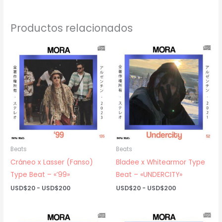
Productos relacionados
Beats
Beats
Cráneo x Lasser (Fanso)
Bladee x Whitearmor Type
Type Beat – «’99»
Beat – «UNDERCITY»
Rango
Rango
USD$
20
-
USD$
200
USD$
20
-
USD$
200
de
de
precios:
precios:
desde
desde
USD$20
USD$20