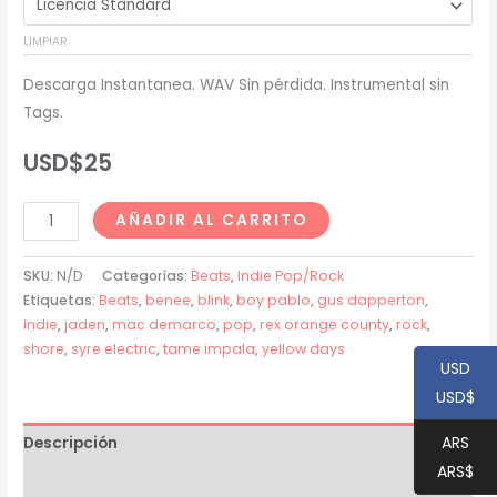
desde
LIMPIAR
USD$20
Descarga Instantanea. WAV Sin pérdida. Instrumental sin
hasta
Tags.
USD$200
USD$
25
Jaden
AÑADIR AL CARRITO
Smith
Type
SKU:
N/D
Categorías:
Beats
,
Indie Pop/Rock
Beat
Etiquetas:
Beats
,
benee
,
blink
,
boy pablo
,
gus dapperton
,
indie
,
jaden
,
mac demarco
,
pop
,
rex orange county
,
rock
,
-
shore
,
syre electric
,
tame impala
,
yellow days
"SHORE"
USD
cantidad
USD$
ARS
Descripción
ARS$
Información adicional