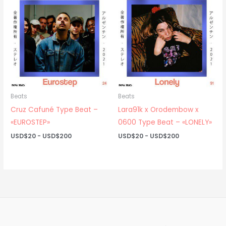
hasta
hasta
USD$200
USD$200
Beats
Beats
Cruz Cafuné Type Beat –
Lara91k x Orodembow x
«EUROSTEP»
0600 Type Beat – «LONELY»
Rango
Rango
USD$
20
-
USD$
200
USD$
20
-
USD$
200
de
de
precios:
precios:
desde
desde
USD$20
USD$20
hasta
hasta
USD$200
USD$200