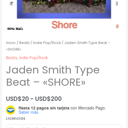
Inicio
/
Beats
/
Indie Pop/Rock
/ Jaden Smith Type Beat –
«SHORE»
Beats
,
Indie Pop/Rock
Jaden Smith Type
Beat – «SHORE»
Rango
USD$
20
-
USD$
200
Hasta 12 pagos sin tarjeta
con Mercado Pago.
de
Saber más
Licencias
precios: