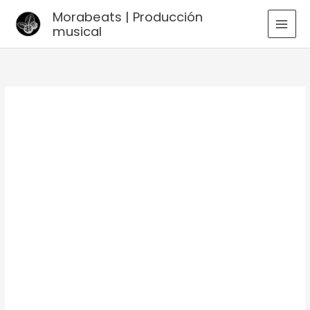
Ir
Morabeats | Producción
al
musical
MAI
contenido
MEN