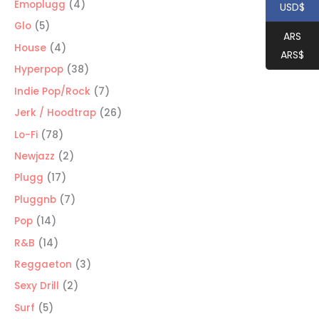
productos
4
Emoplugg
4
USD$
productos
5
Glo
5
ARS
productos
4
House
4
ARS$
productos
38
Hyperpop
38
productos
7
Indie Pop/Rock
7
productos
26
Jerk / Hoodtrap
26
productos
78
Lo-Fi
78
productos
2
Newjazz
2
productos
17
Plugg
17
productos
7
Pluggnb
7
productos
14
Pop
14
productos
14
R&B
14
productos
3
Reggaeton
3
productos
2
Sexy Drill
2
productos
5
Surf
5