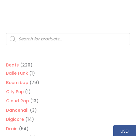
USD$20
hasta
USD$200
Búsqueda
de
productos
220
Beats
220
productos
1
Baile Funk
1
producto
79
Boom bap
79
productos
1
City Pop
1
producto
13
Cloud Rap
13
productos
3
Dancehall
3
productos
14
Digicore
14
productos
54
Drain
54
USD