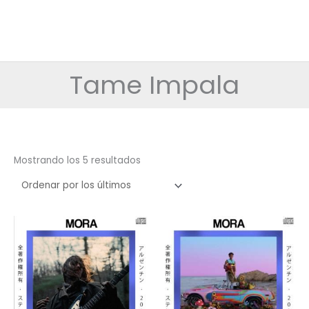
Tame Impala
Ordenado
Mostrando los 5 resultados
por
los
últimos