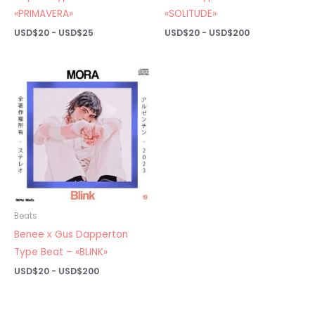
«PRIMAVERA»
«SOLITUDE»
Rango
Rango
USD$
20
-
USD$
25
USD$
20
-
USD$
200
de
de
precios:
precios:
desde
desde
USD$20
USD$20
hasta
hasta
USD$25
USD$200
Beats
Benee x Gus Dapperton
Type Beat – «BLINK»
Rango
USD$
20
-
USD$
200
de
precios:
desde