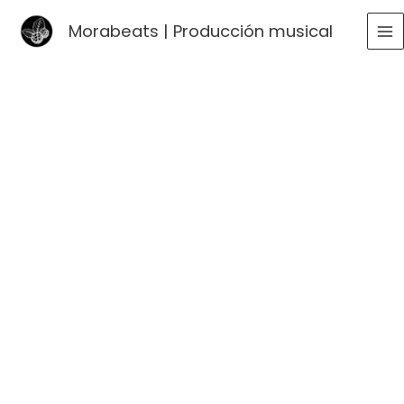
Ir
Morabeats | Producción musical
al
MA
contenido
ME