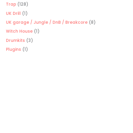
productos
128
Trap
128
productos
1
UK Drill
1
producto
8
UK garage / Jungle / DnB / Breakcore
8
productos
1
Witch House
1
producto
3
Drumkits
3
productos
1
Plugins
1
producto