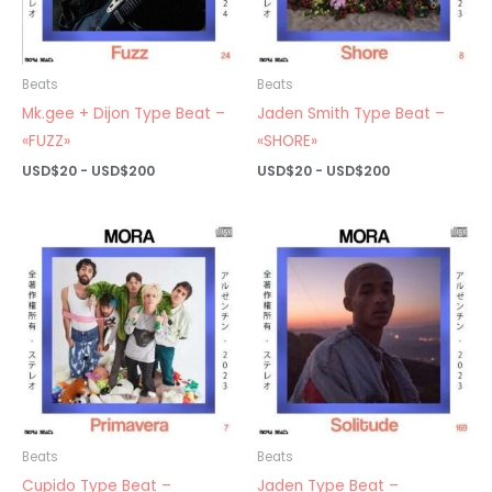
Beats
Beats
Mk.gee + Dijon Type Beat –
Jaden Smith Type Beat –
«FUZZ»
«SHORE»
Rango
Rango
USD$
20
-
USD$
200
USD$
20
-
USD$
200
de
de
precios:
precios:
desde
desde
USD$20
USD$20
hasta
hasta
USD$200
USD$200
Beats
Beats
Cupido Type Beat –
Jaden Type Beat –