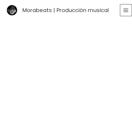
Ir
Morabeats | Producción musical
al
MA
contenido
ME