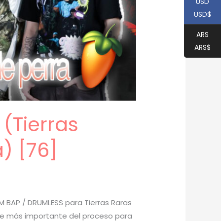
USD
USD$
ARS
ARS$
(Tierras
) [76]
 BAP / DRUMLESS para Tierras Raras
arte más importante del proceso para