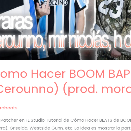
 Como Hacer BOOM BAP 
Cerounno) (prod. mora
rabeats
Patcher en FL Studio Tutorial de Cómo Hacer BEATS de BOOM
erra), Griselda, Westside Gunn, etc. La idea es mostrar la p