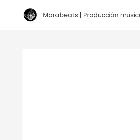
Ir
al
Morabeats | Producción music
contenido