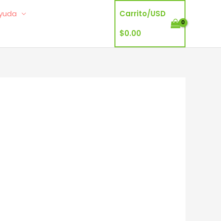
yuda
Carrito/
USD
$
0.00