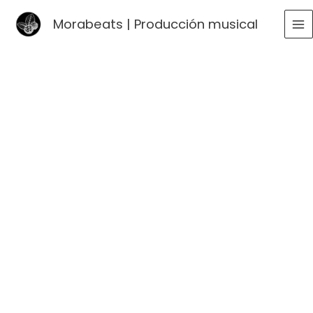
Ir
Morabeats | Producción musical
al
MA
contenido
ME