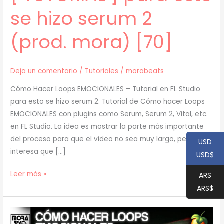
se hizo serum 2
(prod. mora) [70]
Deja un comentario
/
Tutoriales
/
morabeats
Cómo Hacer Loops EMOCIONALES – Tutorial en FL Studio
para esto se hizo serum 2. Tutorial de Cómo hacer Loops
EMOCIONALES con plugins como Serum, Serum 2, Vital, etc.
en FL Studio. La idea es mostrar la parte más importante
del proceso para que el video no sea muy largo, pero si te
USD
interesa que […]
USD$
[
Leer más »
ARS
TUTORIAL
ARS$
]
para
esto