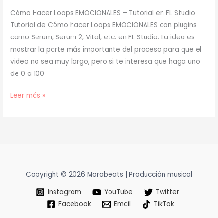
Cómo Hacer Loops EMOCIONALES – Tutorial en FL Studio
Tutorial de Cómo hacer Loops EMOCIONALES con plugins
como Serum, Serum 2, Vital, etc. en FL Studio. La idea es
mostrar la parte más importante del proceso para que el
video no sea muy largo, pero si te interesa que haga uno
de 0 a 100
[
Leer más »
TUTORIAL
]
Cómo
Hacer
Loops
EMOCIONALES
Copyright © 2026 Morabeats | Producción musical
(prod.
Instagram
YouTube
Twitter
mora)
Facebook
Email
TikTok
[69]