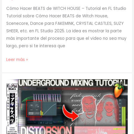
Cómo Hacer BEATS de WITCH HOUSE – Tutorial en FL Studio
Tutorial sobre Cómo Hacer BEATS de Witch House,
Scenecore, Dance para FAKEMINK, CRYSTAL CASTLES, SUZY
SHEER, etc. en FL Studio 2025. La idea es mostrar la parte
más importante del proceso para que el video no sea muy
largo, pero si te interesa que
[
Leer más »
TUTORIAL
]
Cómo
Hacer
BEATS
de
WITCH
HOUSE
para