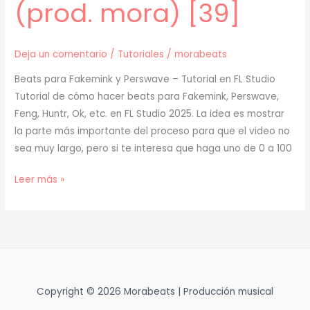
(prod. mora) [39]
Deja un comentario
/
Tutoriales
/
morabeats
Beats para Fakemink y Perswave – Tutorial en FL Studio
Tutorial de cómo hacer beats para Fakemink, Perswave,
Feng, Huntr, Ok, etc. en FL Studio 2025. La idea es mostrar
la parte más importante del proceso para que el video no
sea muy largo, pero si te interesa que haga uno de 0 a 100
[
Leer más »
TUTORIAL
]
Cómo
Hacer
BEATS
para
Copyright © 2026 Morabeats | Producción musical
FAKEMINK