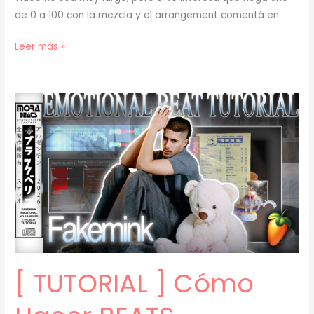
de 0 a 100 con la mezcla y el arrangement comentá en
[
Leer más »
TUTORIAL
]
Cómo
evitar
el
BEATBLOCK
(prod.
mora)
[72]
[ TUTORIAL ] Cómo