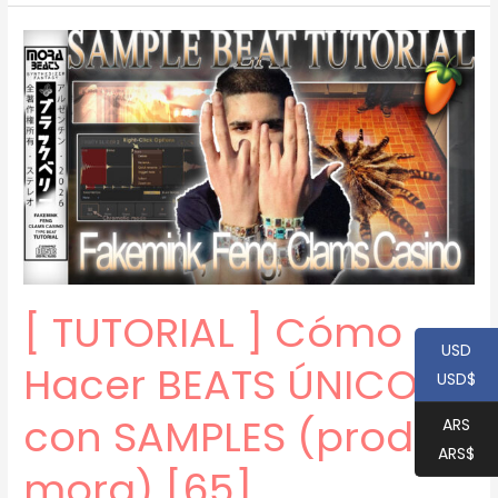
]
Cómo
Hacer
BEATS
EMOCIONALES
para
FAKEMINK
(prod.
mora)
[71]
[ TUTORIAL ] Cómo
USD
Hacer BEATS ÚNICOS
USD$
con SAMPLES (prod.
ARS
ARS$
mora) [65]