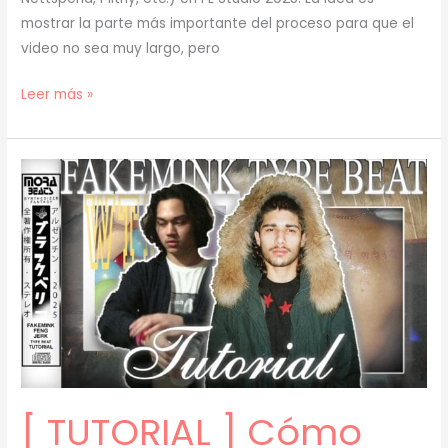
mostrar la parte más importante del proceso para que el
video no sea muy largo, pero
[
Leer más »
TUTORIAL
]
Cómo
Hacer
ESA
DISTORSIÓN
en
tus
BEATS
y
808s
(prod.
[ TUTORIAL ] Cómo
mora)
[55]