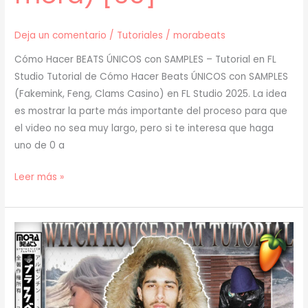
Deja un comentario
/
Tutoriales
/
morabeats
Cómo Hacer BEATS ÚNICOS con SAMPLES – Tutorial en FL
Studio Tutorial de Cómo Hacer Beats ÚNICOS con SAMPLES
(Fakemink, Feng, Clams Casino) en FL Studio 2025. La idea
es mostrar la parte más importante del proceso para que
el video no sea muy largo, pero si te interesa que haga
uno de 0 a
[
Leer más »
TUTORIAL
]
Cómo
Hacer
BEATS
ÚNICOS
con