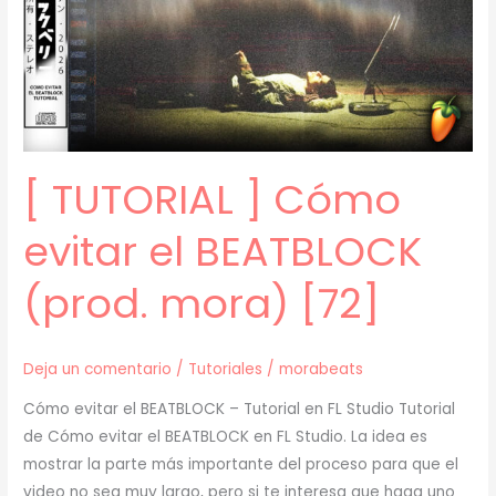
(prod.
mora)
[73]
[ TUTORIAL ] Cómo
evitar el BEATBLOCK
(prod. mora) [72]
Deja un comentario
/
Tutoriales
/
morabeats
Cómo evitar el BEATBLOCK – Tutorial en FL Studio Tutorial
de Cómo evitar el BEATBLOCK en FL Studio. La idea es
mostrar la parte más importante del proceso para que el
video no sea muy largo, pero si te interesa que haga uno