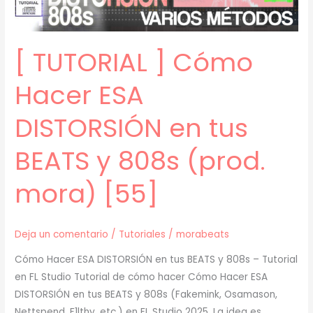
FAKEMINK
y
CRYSTAL
[ TUTORIAL ] Cómo
CASTLES
(prod.
Hacer ESA
mora)
[60]
DISTORSIÓN en tus
BEATS y 808s (prod.
mora) [55]
Deja un comentario
/
Tutoriales
/
morabeats
Cómo Hacer ESA DISTORSIÓN en tus BEATS y 808s – Tutorial
en FL Studio Tutorial de cómo hacer Cómo Hacer ESA
DISTORSIÓN en tus BEATS y 808s (Fakemink, Osamason,
Nettspend, F1lthy, etc.) en FL Studio 2025. La idea es