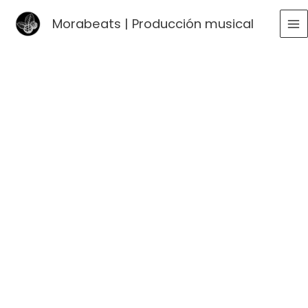
Ir
Morabeats | Producción musical
al
MA
contenido
ME