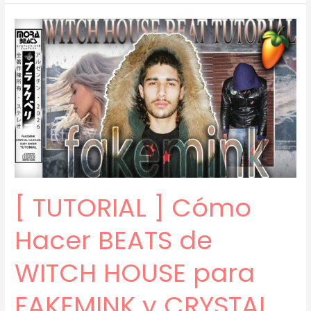
]
Cómo
Hacer
BEATS
ÚNICOS
con
SAMPLES
(prod.
mora)
[65]
[ TUTORIAL ] Cómo
Hacer BEATS de
WITCH HOUSE para
FAKEMINK y CRYSTAL