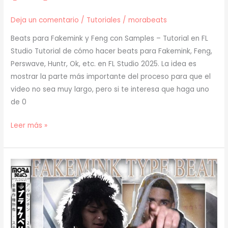
Deja un comentario
/
Tutoriales
/
morabeats
Beats para Fakemink y Feng con Samples – Tutorial en FL
Studio Tutorial de cómo hacer beats para Fakemink, Feng,
Perswave, Huntr, Ok, etc. en FL Studio 2025. La idea es
mostrar la parte más importante del proceso para que el
video no sea muy largo, pero si te interesa que haga uno
de 0
[
Leer más »
TUTORIAL
]
Cómo
Hacer
BEATS
para
FAKEMINK
y