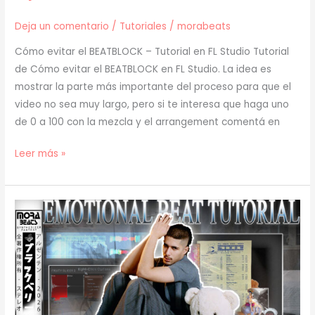
Deja un comentario
/
Tutoriales
/
morabeats
Cómo evitar el BEATBLOCK – Tutorial en FL Studio Tutorial
de Cómo evitar el BEATBLOCK en FL Studio. La idea es
mostrar la parte más importante del proceso para que el
video no sea muy largo, pero si te interesa que haga uno
de 0 a 100 con la mezcla y el arrangement comentá en
[
Leer más »
TUTORIAL
]
Cómo
evitar
el
BEATBLOCK
(prod.
mora)
[72]