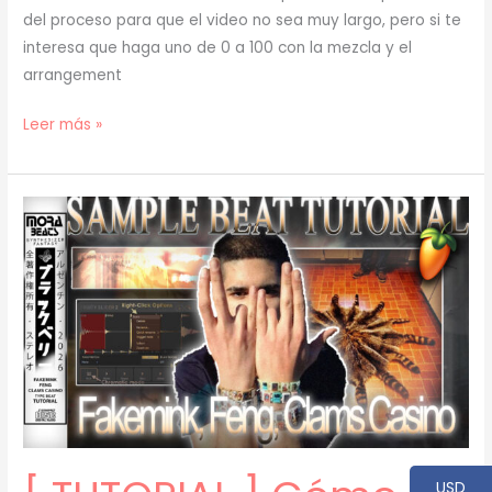
del proceso para que el video no sea muy largo, pero si te
interesa que haga uno de 0 a 100 con la mezcla y el
arrangement
[
Leer más »
TUTORIAL
]
Cómo
Hacer
BEATS
EMOCIONALES
para
FAKEMINK
(prod.
mora)
[71]
USD