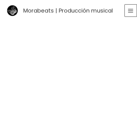
Ir
Morabeats | Producción musical
al
MA
contenido
ME