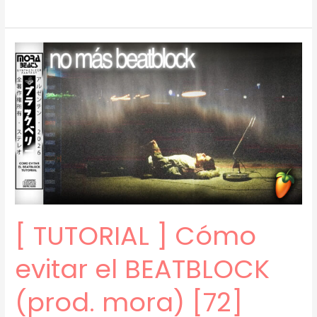
TUTORIAL
]
Cómo
Hacer
BEATS
EMOCIONALES
(Old
Drake,
Fakemink)
(prod.
mora)
[74]
[ TUTORIAL ] Cómo
evitar el BEATBLOCK
(prod. mora) [72]