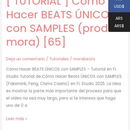
[ TUTORIAL ] Cómo
USD$
Hacer BEATS ÚNICOS
ARS
con SAMPLES (prod.
ARS$
mora) [65]
Deja un comentario
/
Tutoriales
/
morabeats
Cómo Hacer BEATS ÚNICOS con SAMPLES – Tutorial en FL
Studio Tutorial de Cómo Hacer Beats ÚNICOS con SAMPLES
(Fakemink, Feng, Clams Casino) en FL Studio 2025. La idea
es mostrar la parte más importante del proceso para que
el video no sea muy largo, pero si te interesa que haga
uno de 0 a
[
Leer más »
TUTORIAL