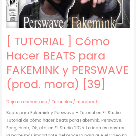
FENG
con
SAMPLES
(prod.
[ TUTORIAL ] Cómo
mora)
[44]
Hacer BEATS para
FAKEMINK y PERSWAVE
(prod. mora) [39]
Deja un comentario
/
Tutoriales
/
morabeats
Beats para Fakemink y Perswave – Tutorial en FL Studio
Tutorial de cómo hacer beats para Fakemink, Perswave,
Feng, Huntr, Ok, etc. en FL Studio 2025. La idea es mostrar
la parte más importante del proceso para que el video no