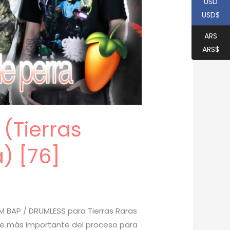
USD
USD$
ARS
ARS$
(Tierras
) [76]
 BAP / DRUMLESS para Tierras Raras
arte más importante del proceso para