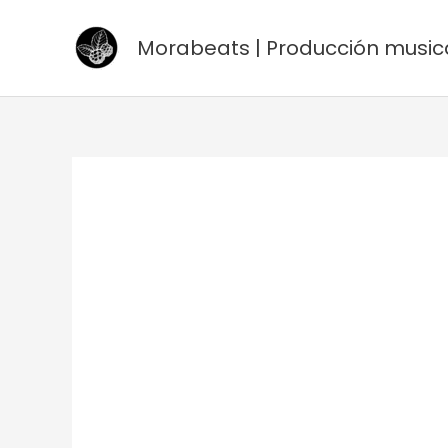
Ir
al
Morabeats | Producción music
contenido