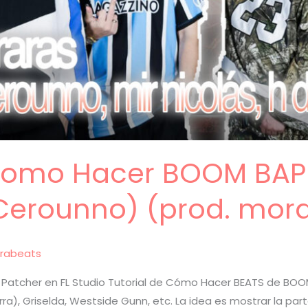
 Como Hacer BOOM BAP 
Cerounno) (prod. mora
rabeats
Patcher en FL Studio Tutorial de Cómo Hacer BEATS de BOOM
erra), Griselda, Westside Gunn, etc. La idea es mostrar la p