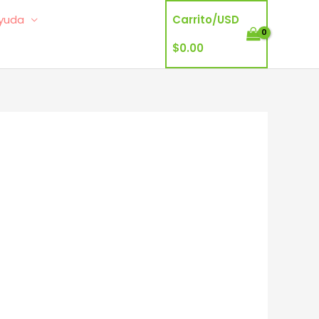
yuda
Carrito/
USD
$
0.00