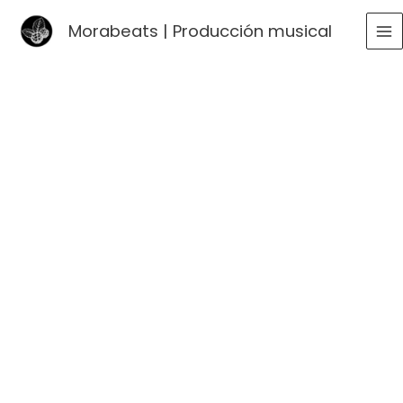
Ir
Morabeats | Producción musical
al
MA
contenido
ME