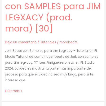
con SAMPLES para JIM
mora)
[31]
LEGXACY (prod.
mora) [30]
Deja un comentario
/
Tutoriales
/
morabeats
Jerk Beats con Samples para Jim Legxacy – Tutorial en FL
Studio Tutorial de cómo hacer beats de Jerk con samples
para Jim legxacy, YT, Len, Fimiguerrero, etc. en FL Studio
2024. La idea es mostrar la parte más importante del
proceso para que el video no sea muy largo, pero si te
interesa que
[
Leer más »
TUTORIAL
]