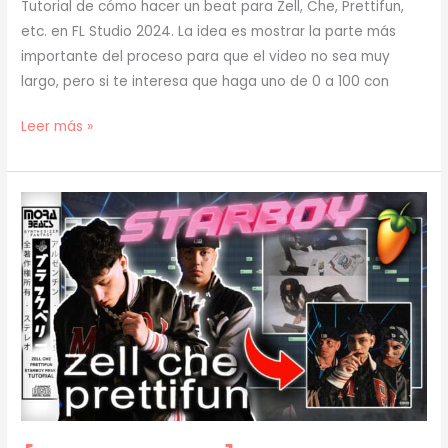
Tutorial de cómo hacer un beat para Zell, Che, Prettifun,
etc. en FL Studio 2024. La idea es mostrar la parte más
importante del proceso para que el video no sea muy
largo, pero si te interesa que haga uno de 0 a 100 con
[
Leer más »
TUTORIAL
]
Cómo
Hacer
un
BEAT
para
ZELL,
CHE,
PRETTIFUN
[TUTORIAL]
(prod.