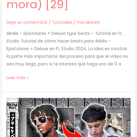
mora) [29]
Deja un comentario
/
Tutoriales
/
morabeats
Akriila – Epistolares + Deluxe type beats – Tutorial en FL
Studio Tutorial de cómo hacer beats para Arkiila –
Epistolares + Deluxe en FL Studio 2024. La idea es mostrar
la parte más importante del proceso para que el video no
sea muy largo, pero si te interesa que haga uno de 0 a
[
Leer más »
TUTORIAL
]
Cómo
Hacer
BEATS
para
AKRIILA