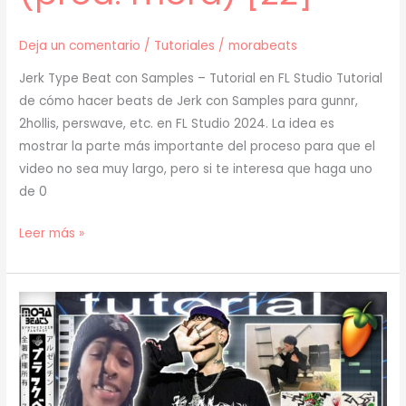
Deja un comentario
/
Tutoriales
/
morabeats
Jerk Type Beat con Samples – Tutorial en FL Studio Tutorial
de cómo hacer beats de Jerk con Samples para gunnr,
2hollis, perswave, etc. en FL Studio 2024. La idea es
mostrar la parte más importante del proceso para que el
video no sea muy largo, pero si te interesa que haga uno
de 0
[
Leer más »
TUTORIAL
]
Cómo
Hacer
JERK
BEATS
con