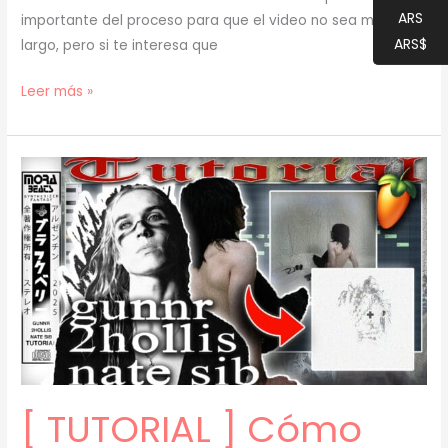
ARS
importante del proceso para que el video no sea muy
ARS$
largo, pero si te interesa que
[
Leer más »
TUTORIAL
]
Cómo
Hacer
BEATS
de
JERK
para
BLADEE
y
XAVIERSOBASED
(prod.
[ TUTORIAL ] Cómo
mora)
[24]