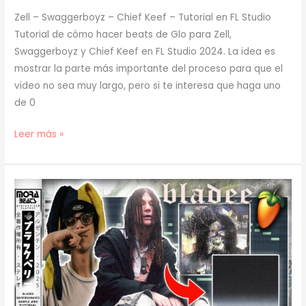
Zell – Swaggerboyz – Chief Keef – Tutorial en FL Studio
Tutorial de cómo hacer beats de Glo para Zell,
Swaggerboyz y Chief Keef en FL Studio 2024. La idea es
mostrar la parte más importante del proceso para que el
video no sea muy largo, pero si te interesa que haga uno
de 0
[
Leer más »
TUTORIAL
]
Cómo
hacer
BEATS
de
GLO
para
ZELL,
SWAGGERBOYZ,