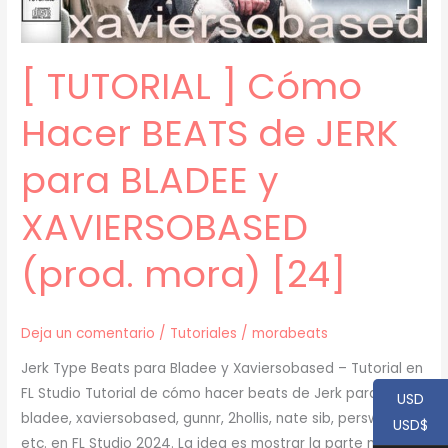
CHIEF
KEEF
[ TUTORIAL ] Cómo
(prod.
mora)
Hacer BEATS de JERK
[28]
para BLADEE y
XAVIERSOBASED
(prod. mora) [24]
Deja un comentario
/
Tutoriales
/
morabeats
Jerk Type Beats para Bladee y Xaviersobased – Tutorial en
FL Studio Tutorial de cómo hacer beats de Jerk para
USD
bladee, xaviersobased, gunnr, 2hollis, nate sib, perswave,
USD$
etc. en FL Studio 2024. La idea es mostrar la parte más