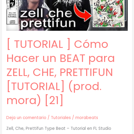
SAMPLES
(gunnr,
2hollis,
perswave)
(prod.
[ TUTORIAL ] Cómo
mora)
[22]
Hacer un BEAT para
ZELL, CHE, PRETTIFUN
[TUTORIAL] (prod.
mora) [21]
Deja un comentario
/
Tutoriales
/
morabeats
Zell, Che, Prettifun Type Beat – Tutorial en FL Studio