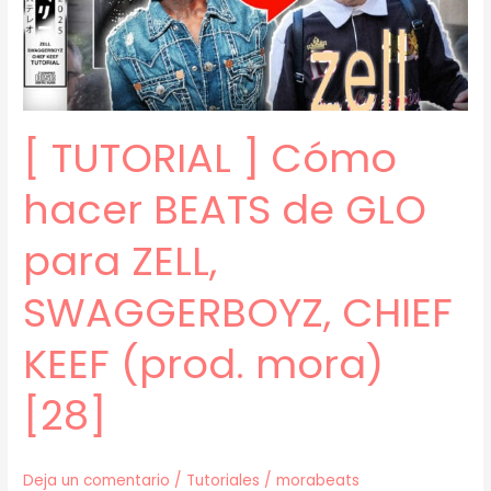
–
EPISTOLARES
+
Deluxe
(prod.
[ TUTORIAL ] Cómo
mora)
[29]
hacer BEATS de GLO
para ZELL,
SWAGGERBOYZ, CHIEF
KEEF (prod. mora)
[28]
Deja un comentario
/
Tutoriales
/
morabeats