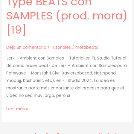
Type BEATS con
SAMPLES (prod. mora)
[19]
Deja un comentario
/
Tutoriales
/
morabeats
Jerk + Ambient con Samples – Tutorial en FL Studio Tutorial
de cómo hacer beats de Jerk + Ambient con Samples para
Perswave – Monstah (Clvr, Xaviersobased, Nettspend,
Yhapojj, Kashpaint, etc). en FL Studio 2024. La idea es
mostrar la parte más importante del proceso para que el
video no sea muy largo, pero si
[
Leer más »
TUTORIAL
]
Cómo