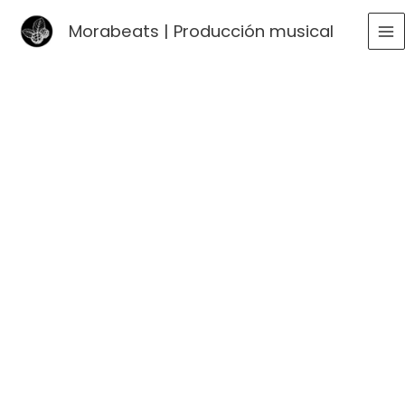
Ir
Morabeats | Producción musical
al
MA
contenido
ME