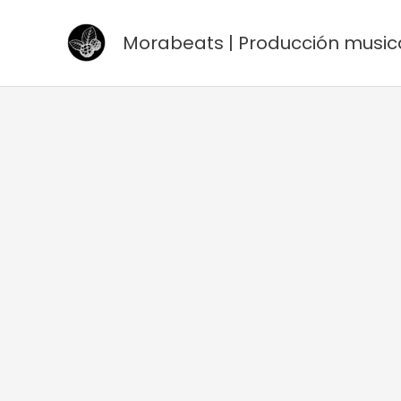
Ir
al
Morabeats | Producción music
contenido