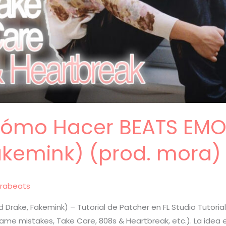
 Cómo Hacer BEATS EM
akemink) (prod. mora) 
rabeats
Drake, Fakemink) – Tutorial de Patcher en FL Studio Tutor
ame mistakes, Take Care, 808s & Heartbreak, etc.). La idea