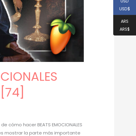
USD
USD$
ARS
ARS$
OCIONALES
[74]
ial de cómo hacer BEATS EMOCIONALES
 es mostrar la parte más importante