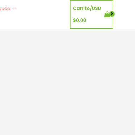
yuda
Carrito/
USD
$
0.00