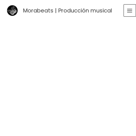
Ir
Morabeats | Producción musical
al
MA
contenido
ME