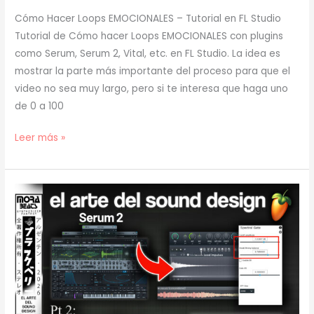
Cómo Hacer Loops EMOCIONALES – Tutorial en FL Studio
Tutorial de Cómo hacer Loops EMOCIONALES con plugins
como Serum, Serum 2, Vital, etc. en FL Studio. La idea es
mostrar la parte más importante del proceso para que el
video no sea muy largo, pero si te interesa que haga uno
de 0 a 100
[
Leer más »
TUTORIAL
]
Cómo
Hacer
Loops
EMOCIONALES
(prod.
mora)
[69]