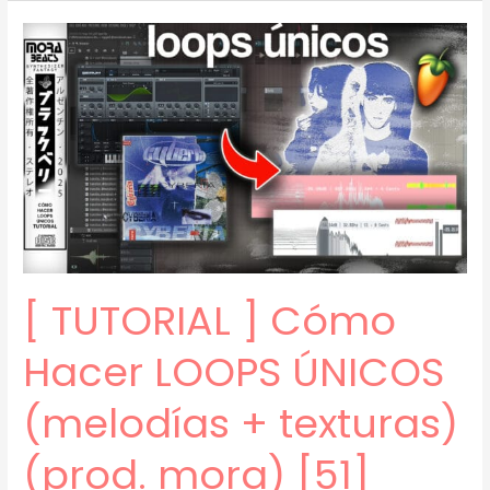
]
Cómo
Hacer
BOTÁNICA
(prod.
mora)
[52]
[ TUTORIAL ] Cómo
Hacer LOOPS ÚNICOS
(melodías + texturas)
(prod. mora) [51]