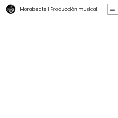
Ir
Morabeats | Producción musical
al
MA
contenido
ME