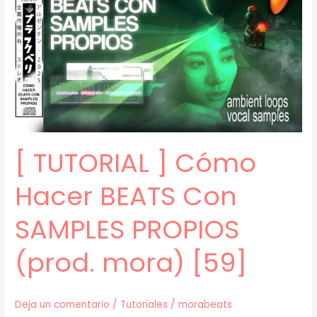
del
SOUND
DESIGN:
SINTESIS
(prod.
mora)
[67]
[ TUTORIAL ] Cómo
Hacer BEATS Con
SAMPLES PROPIOS
(prod. mora) [59]
Deja un comentario
/
Tutoriales
/
morabeats