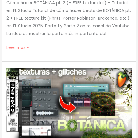
Cómo hacer BOTÁNICA pt. 2 (+ FREE texture kit) – Tutorial
en FL Studio Tutorial de cómo hacer beats de BOTÁNICA pt.
2 + FREE texture kit (Phritz, Porter Robinson, Brakence, etc.)
en FL Studio 2025. Parte 1 y Parte 2 en mi canal de Youtube.
La idea es mostrar la parte más importante del
[
Leer más »
TUTORIAL
]
Cómo
Hacer
BOTÁNICA
pt.
2
(prod.
mora)
[53]