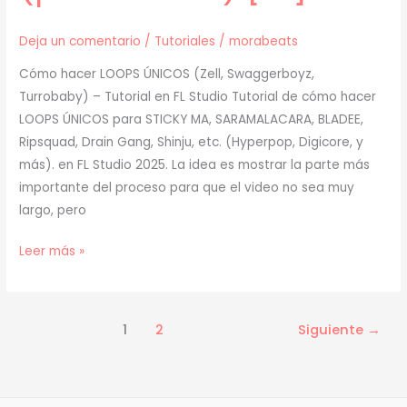
Deja un comentario
/
Tutoriales
/
morabeats
Cómo hacer LOOPS ÚNICOS (Zell, Swaggerboyz,
Turrobaby) – Tutorial en FL Studio Tutorial de cómo hacer
LOOPS ÚNICOS para STICKY MA, SARAMALACARA, BLADEE,
Ripsquad, Drain Gang, Shinju, etc. (Hyperpop, Digicore, y
más). en FL Studio 2025. La idea es mostrar la parte más
importante del proceso para que el video no sea muy
largo, pero
[
Leer más »
TUTORIAL
]
Cómo
1
2
Siguiente
→
Hacer
LOOPS
ÚNICOS