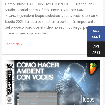
Cómo Hacer BEATS Con SAMPLES PROPIOS – Tutorial en FL
Studio Tutorial sobre Cómo Hacer BEATS con SAMPLES
PROPIOS (Ambient loops, Melodías, Voces, Pads, etc.) en FL
Studio 2025. La idea es mostrar la parte más importante
del proceso para que el video no sea muy largo, pero si te
USD
interesa que haga uno de
USD$
[
Leer más »
ARS
TUTORIAL
ARS$
]
Cómo
Hacer
BEATS
Con
SAMPLES
PROPIOS
(prod.
mora)