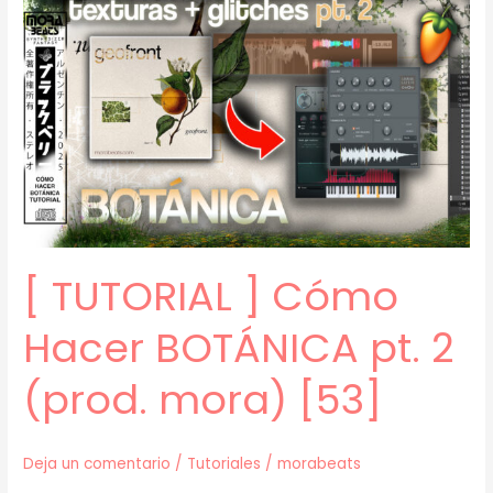
Cómo
Hacer
AMBIENT
LOOPS
–
SAMPLES
(prod.
mora)
[57]
[ TUTORIAL ] Cómo
Hacer BOTÁNICA pt. 2
(prod. mora) [53]
Deja un comentario
/
Tutoriales
/
morabeats