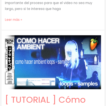
importante del proceso para que el video no sea muy
largo, pero si te interesa que haga
[
Leer más »
TUTORIAL
]
Cómo
Hacer
AMBIENT
LOOPS
–
SAMPLES
Con
VOCES
(prod.
mora)
[ TUTORIAL ] Cómo
[58]