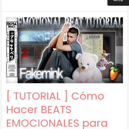
TUTORIAL
]
Cómo
Hacer
BEATS
EMOCIONALES
(Old
Drake,
Fakemink)
(prod.
mora)
[74]
[ TUTORIAL ] Cómo
Hacer BEATS
EMOCIONALES para