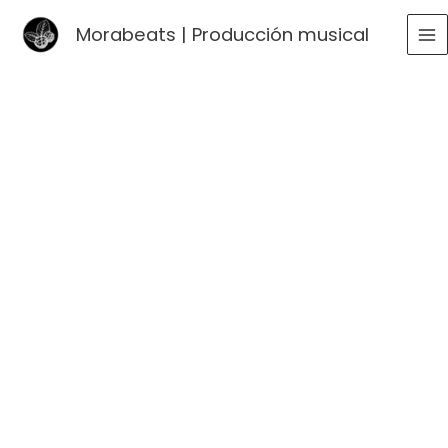
Ir
Morabeats | Producción musical
al
MA
contenido
ME