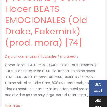
Hacer BEATS
EMOCIONALES (Old
Drake, Fakemink)
(prod. mora) [74]
Deja un comentario
/
Tutoriales
/
morabeats
Cómo Hacer BEATS EMOCIONALES (Old Drake, Fakemink) –
Tutorial de Patcher en FL Studio Tutorial de cómo hacer
BEATS EMOCIONALES para FAKEMINK, DRAKE, KANYE WEST
(Same mistakes, Take Care, 808s & Heartbreak, etc.). La
USD
idea es mostrar la parte más importante del proceso para
USD$
que el video no sea muy largo, pero si te interesa […]
ARS
[
Leer más »
ARS$